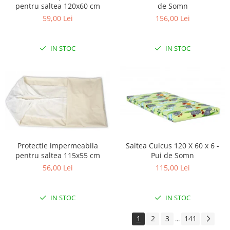
pentru saltea 120x60 cm
de Somn
59,00 Lei
156,00 Lei
IN STOC
IN STOC
Protectie impermeabila
Saltea Culcus 120 X 60 x 6 -
pentru saltea 115x55 cm
Pui de Somn
56,00 Lei
115,00 Lei
IN STOC
IN STOC
1
2
3
141
...