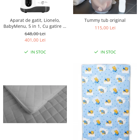
Aparat de gatit, Lionelo,
Tummy tub original
BabyMenu, 5 in 1, Cu gatire la
115,00 Lei
abur, dezghetare,
648,00 Lei
amestecare, incalzire,
401,00 Lei
sterilizare, Cu recipient din
tritan, Alb
IN STOC
IN STOC