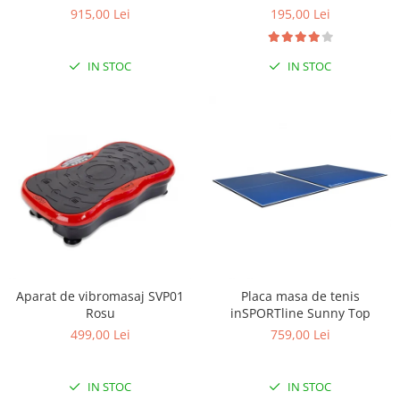
Class 2 in 1 cashmere
Lampi de veghe
195,00 Lei
915,00 Lei
Mobilier Birou
IN STOC
IN STOC
Saltele de infasat
Aparat de vibromasaj SVP01
Placa masa de tenis
Rosu
inSPORTline Sunny Top
499,00 Lei
759,00 Lei
IN STOC
IN STOC