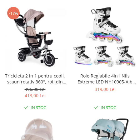
-17%
Tricicleta 2 in 1 pentru copii,
Role Reglabile 4in1 Nils
scaun rotativ 360°, roti din
Extreme LED NH10905-Alb
spuma EVA, Ecotoys WQL-066-
curcubeu
496,00 Lei
319,00 Lei
52
413,00 Lei
IN STOC
IN STOC