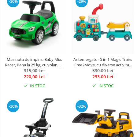
-30%
-29%
Masinuta de impins, Baby Mix,
Antemergator 5 in 1 Magic Train,
Racer, Pana la 25 kg, cu volan, cu
Free2Move, cu diverse activitati
sunete, cu suport jucarii sub
315,00 Lei
de joaca, Panou Educational,
330,00 Lei
sezut si spatar confortabil, 12
Efecte sonore si luminoase,
220,00 Lei
233,00 Lei
luni+, Green
Green
IN STOC
IN STOC
-30%
-32%