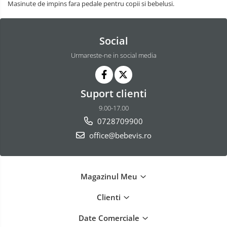
Masinute de impins fara pedale pentru copii si bebelusi.
Social
Urmareste-ne in social media
Suport clienti
9.00-17.00
0728709900
office@bebevis.ro
Magazinul Meu
Clienti
Date Comerciale