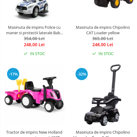
Masinuta de impins Police cu
Masinuta de impins Chipolino
maner si protectii laterale Baby
CAT Loader yellow
354,00 Lei
Mix
365,00 Lei
248,00 Lei
248,00 Lei
IN STOC
IN STOC
-17%
-32%
Tractor de impins New Holland
Masinuta de impins Chipolino