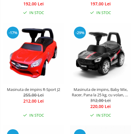
Leagane & balansoare & sezlonguri
luni, Blue
192,00 Lei
197,00 Lei
Covorase de joaca
IN STOC
IN STOC
Carusele patut
-17%
-29%
Lampi de veghe
Mobilier Birou
Saltele de infasat
Masinuta de impins R-Sport J2
Masinuta de impins, Baby Mix,
255,00 Lei
Racer, Pana la 25 kg, cu volan, cu
sunete, cu suport jucarii sub
312,00 Lei
212,00 Lei
sezut si spatar confortabil, 12
220,00 Lei
luni+, Black
IN STOC
IN STOC