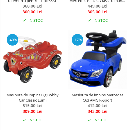
cu remorca pentru copii 658T -
Mercedes Benz C-Class cu maner
360,00 Lei
Roz
449,00 Lei
black
300,00 Lei
305,00 Lei
IN STOC
IN STOC
-40%
-17%
Masinuta de impins Big Bobby
Masinuta de impins Mercedes
Car Classic Lumi
C63 AMG R-Sport
515,00 Lei
412,00 Lei
309,00 Lei
343,00 Lei
IN STOC
IN STOC