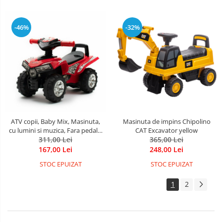
-46%
-32%
ATV copii, Baby Mix, Masinuta,
Masinuta de impins Chipolino
cu lumini si muzica, Fara pedale,
CAT Excavator yellow
60 x 38 x 42 cm, Red
311,00 Lei
365,00 Lei
167,00 Lei
248,00 Lei
STOC EPUIZAT
STOC EPUIZAT
1
2