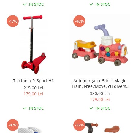
IN STOC
IN STOC
-17%
-46%
Trotineta R-Sport H1
Antemergator 5 in 1 Magic
Train, Free2Move, cu diverse
215,00 Lei
activitati de joaca, Panou
330,00 Lei
179,00 Lei
Educational, Efecte sonore si
179,00 Lei
luminoase, Pink
IN STOC
IN STOC
-47%
-32%