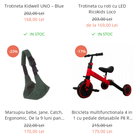
Trotineta Kidwell UNO – Blue
Trotineta cu roti cu LED
Ricokids Loco
202,00 Lei
203,00 Lei
168,00 Lei
de la 169,00 Lei
IN STOC
IN STOC
-23%
-17%
Marsupiu bebe, Jane, Catch,
Bicicleta multifunctionala 4 in
Ergonomic, De la 9 luni pana
1 cu pedale detasabile P8 R-
la 22 Kg, Botanic
Sport
222,00 Lei
215,00 Lei
170,00 Lei
179,00 Lei