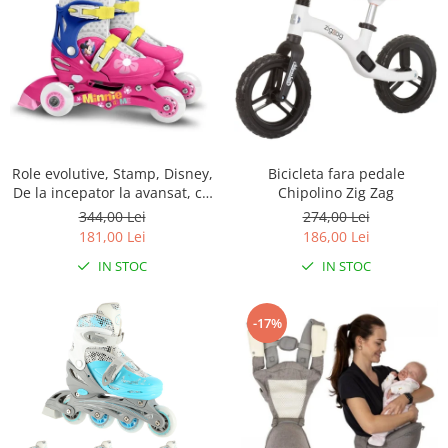
Role evolutive, Stamp, Disney,
Bicicleta fara pedale
De la incepator la avansat, cu
Chipolino Zig Zag
3 roti, Ajustabile, Inchidere
344,00 Lei
274,00 Lei
prin velcro, cu frana, Marime
181,00 Lei
186,00 Lei
27-30, Minnie Mouse
IN STOC
IN STOC
-17%