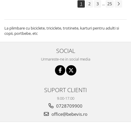
1
2
3
25
...
La plimbare cu biciclete, triciclete, trotinete, karturi pentru adulti si
copii, portbebe, etc
SOCIAL
Urmareste-ne in social media
SUPORT CLIENTI
9.00-17.00
0728709900
office@bebevis.ro