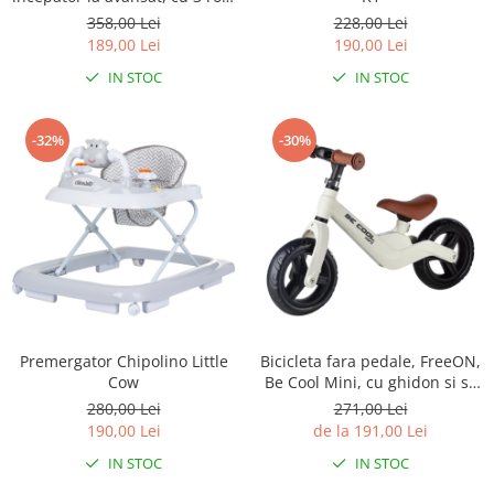
Ajustabile, Inchidere prin
358,00 Lei
228,00 Lei
velcro, cu frana, Marime 27-
189,00 Lei
190,00 Lei
30, Princess
IN STOC
IN STOC
-32%
-30%
Premergator Chipolino Little
Bicicleta fara pedale, FreeON,
Cow
Be Cool Mini, cu ghidon si sa
reglabile, Roti din EVA, Pana
280,00 Lei
271,00 Lei
in 30 Kg, Roti 8 inch, 12 luni+,
190,00 Lei
de la 191,00 Lei
Alb
IN STOC
IN STOC