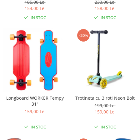
185,00 Lei
233,00 Lei
Lampi de veghe
154,00 Lei
158,00 Lei
Mobilier Birou
IN STOC
IN STOC
Saltele de infasat
-20%
Longboard WORKER Tempy
Trotineta cu 3 roti Neon Bolt
31"
199,00 Lei
159,00 Lei
159,00 Lei
IN STOC
IN STOC