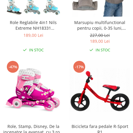
Role Reglabile 4in1 Nils
Marsupiu multifunctional
Extreme NH18331
pentru copii, 0-35 luni,
Albastru/Gri
Ecotoys J-BC1601 - Gri
189,00 Lei
227,00 Lei
189,00 Lei
IN STOC
IN STOC
-47%
-17%
Role, Stamp, Disney, De la
Bicicleta fara pedale R-Sport
incepator la avansat, cu 3 roti,
R1