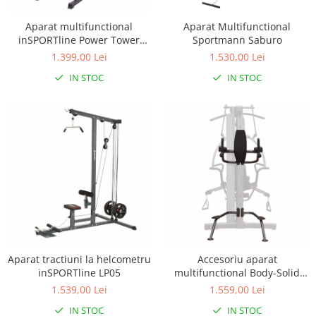
Aparat multifunctional
Aparat Multifunctional
inSPORTline Power Tower
Sportmann Saburo
X150
1.399,00 Lei
1.530,00 Lei
IN STOC
IN STOC
Aparat tractiuni la helcometru
Accesoriu aparat
inSPORTline LP05
multifunctional Body-Solid
Fusion
1.539,00 Lei
1.559,00 Lei
IN STOC
IN STOC