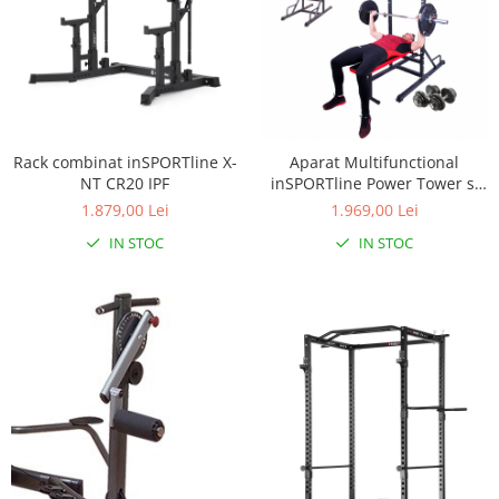
Rack combinat inSPORTline X-
Aparat Multifunctional
NT CR20 IPF
inSPORTline Power Tower si
Set Gantere 3-50 kg
1.879,00 Lei
1.969,00 Lei
IN STOC
IN STOC