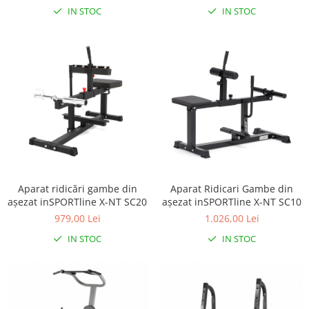
Lampi de veghe
IN STOC
IN STOC
Mobilier Birou
Saltele de infasat
Aparat ridicări gambe din
Aparat Ridicari Gambe din
aşezat inSPORTline X-NT SC20
aşezat inSPORTline X-NT SC10
979,00 Lei
1.026,00 Lei
IN STOC
IN STOC