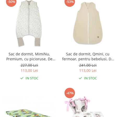
-50%
-53%
Sac de dormit, MimiNu,
Sac de dormit, Qmini, cu
Premium, cu picioruse, De
fermoar, pentru bebelusi, De
iarna, din bumbac, cu
iarna, din muselina dubla, 70
227,00 Lei
241,00 Lei
fermoar, 103 cm, M, Meadow
cm, Material, Warm Beige
113,00 Lei
113,00 Lei
IN STOC
IN STOC
-47%