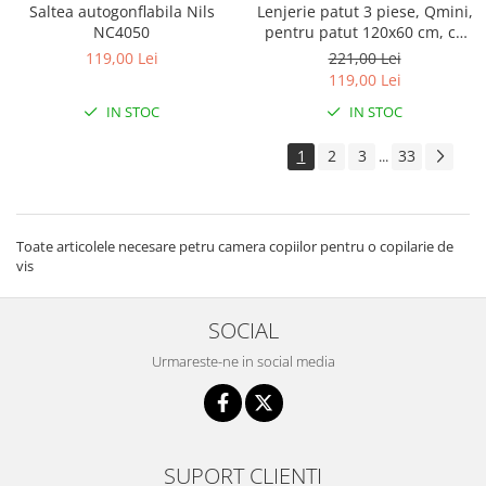
Saltea autogonflabila Nils
Lenjerie patut 3 piese, Qmini,
NC4050
pentru patut 120x60 cm, cu
protectie laterala, din
119,00 Lei
221,00 Lei
bumbac, Teddy Toys
119,00 Lei
IN STOC
IN STOC
1
2
3
33
...
Toate articolele necesare petru camera copiilor pentru o copilarie de
vis
SOCIAL
Urmareste-ne in social media
SUPORT CLIENTI