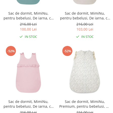
Sac de dormit, MimiNu,
Sac de dormit, MimiNu,
pentru bebelusi, De iarna, cu
pentru bebelusi, De iarna, cu
volanase, din bumbac, cu
volanase, din bumbac, cu
216,00 Lei
216,00 Lei
fermoar lateral, cu capse pe
fermoar lateral, cu capse pe
100,00 Lei
103,00 Lei
umar, 70 cm, 0 - 6 luni, 2.5
umar, 70 cm, 0 - 6 luni, 2.5
IN STOC
IN STOC
Tog, Colectia Royal, Nepal
Tog, Colectia Royal, Beige
Green
-52%
-52%
Sac de dormit, MimiNu,
Sac de dormit, MimiNu,
pentru bebelusi, De iarna, cu
Premium, pentru bebelusi, De
volanase, din bumbac, cu
iarna, din bumbac, cu dantela
216,00 Lei
216,00 Lei