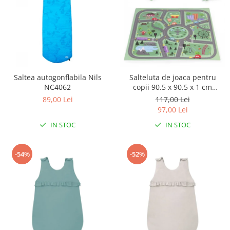
Saltea autogonflabila Nils
Salteluta de joaca pentru
NC4062
copii 90.5 x 90.5 x 1 cm
ECOEVA021 - Orasel
89,00 Lei
117,00 Lei
97,00 Lei
IN STOC
IN STOC
-54%
-52%