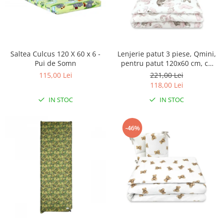
Saltea Culcus 120 X 60 x 6 -
Lenjerie patut 3 piese, Qmini,
Pui de Somn
pentru patut 120x60 cm, cu
protectie laterala, din
115,00 Lei
221,00 Lei
bumbac, Teddy Bear and
118,00 Lei
Friends Pink
IN STOC
IN STOC
-46%