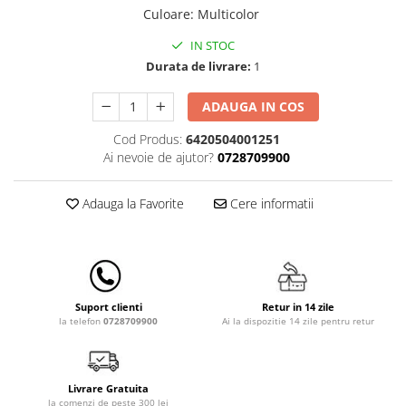
Lampi de veghe
Culoare
:
Multicolor
Mobilier Birou
IN STOC
Durata de livrare:
1
Saltele de infasat
ADAUGA IN COS
Cod Produs:
6420504001251
Ai nevoie de ajutor?
0728709900
Adauga la Favorite
Cere informatii
Retur in 14 zile
Suport clienti
Ai la dispozitie 14 zile pentru retur
la telefon
0728709900
Livrare Gratuita
la comenzi de peste 300 lei