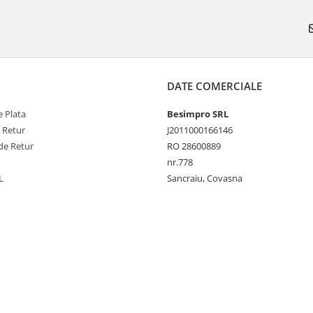
DATE COMERCIALE
 Plata
Besimpro SRL
e Retur
J2011000166146
de Retur
RO 28600889
nr.778
L
Sancraiu, Covasna