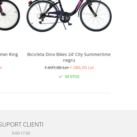
emei Ring
Bicicleta Dino Bikes 24' City Summertime
negru
ei
1.697,00 Lei
1.086,00 Lei
IN STOC
SUPORT CLIENTI
9.00-17.00