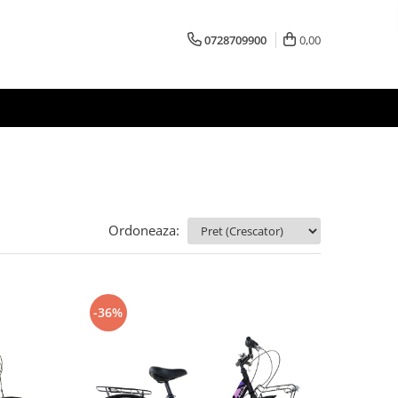
0728709900
0,00
Ordoneaza:
-36%