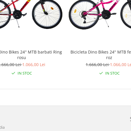
 Dino Bikes 24'' MTB barbati Ring
Bicicleta Dino Bikes 24'' MTB f
rosu
roz
.666,00 Lei
1.066,00 Lei
1.666,00 Lei
1.066,00 L
IN STOC
IN STOC
dia