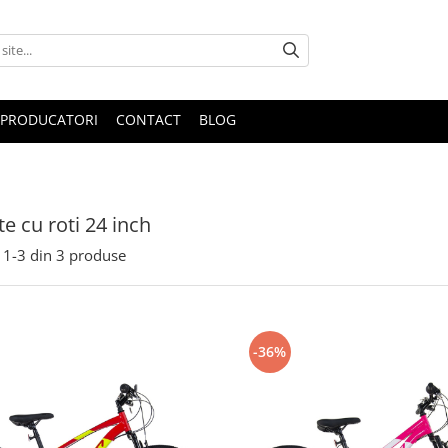
PRODUCATORI
CONTACT
BLOG
te cu roti 24 inch
1-
3
din
3
produse
-36%