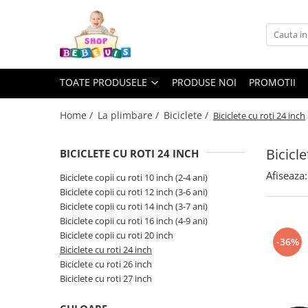
Toate Produsele
Carucioare copii
TOATE PRODUSELE
PRODUSE NOI
PROMOTII
Carucioare copii sport
Carucioare copii 2in1
Home /
La plimbare /
Biciclete /
Biciclete cu roti 24 inch
Carucioare copii 3in1
Bicicle
BICICLETE CU ROTI 24 INCH
Carucioare gemeni
Afiseaza:
Accesorii carucioare copii
Biciclete copii cu roti 10 inch (2-4 ani)
Biciclete copii cu roti 12 inch (3-6 ani)
Genti mamici
Biciclete copii cu roti 14 inch (3-7 ani)
Huse ploaie si antiinsecte
Biciclete copii cu roti 16 inch (4-9 ani)
Saci si invelitoare
Biciclete copii cu roti 20 inch
-36%
Biciclete cu roti 24 inch
Adaptoare
Biciclete cu roti 26 inch
Umbrele carucioare
Biciclete cu roti 27 inch
Accesorii diverse carucioare
Landouri pentru bebelusi