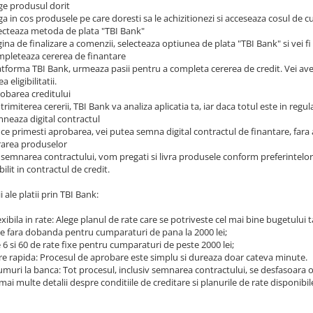
e produsul dorit
in cos produsele pe care doresti sa le achizitionezi si acceseaza cosul de c
cteaza metoda de plata "TBI Bank"
na de finalizare a comenzii, selecteaza optiunea de plata "TBI Bank" si vei fi
leteaza cererea de finantare
forma TBI Bank, urmeaza pasii pentru a completa cererea de credit. Vei avea 
 eligibilitatii.
barea creditului
miterea cererii, TBI Bank va analiza aplicatia ta, iar daca totul este in regu
eaza digital contractul
 primesti aprobarea, vei putea semna digital contractul de finantare, fara a 
area produselor
mnarea contractului, vom pregati si livra produsele conform preferintelor t
bilit in contractul de credit.
i ale platii prin TBI Bank:
exibila in rate: Alege planul de rate care se potriveste cel mai bine bugetului t
e fara dobanda pentru cumparaturi de pana la 2000 lei;
 6 si 60 de rate fixe pentru cumparaturi de peste 2000 lei;
e rapida: Procesul de aprobare este simplu si dureaza doar cateva minute.
umuri la banca: Tot procesul, inclusiv semnarea contractului, se desfasoara o
ai multe detalii despre conditiile de creditare si planurile de rate disponibile,