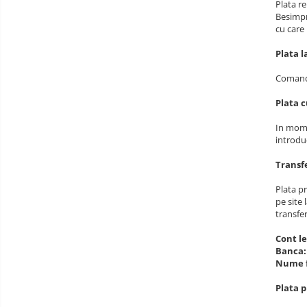
copii
Landouri pentru bebelusi
Plata r
Besimpr
Patuturi copii
cu care
Patuturi lemn pana la 120 x 60 cm
Plata l
Patuturi lemn 140 x 70 cm
Comanda
Patuturi lemn 160 x 80 cm
Pat tineret
Plata 
Patuturi pliabile si tarcuri de joaca
In mome
Saltele patut copii
introdu
Saltele mici
Transf
Saltele de la 120 x 60 cm
Plata pr
Saltele de la 140 x 70 cm
pe site 
Saltele 127 x 63 cm
transfe
Saltele de la 160 x 80 cm
Cont l
Lenjerii patuturi
Banca:
Nume f
Lenjerii patut 120 x 60 cm
Lenjerii patut 140 x 70 cm
Plata p
Lenjerie patuturi tineret