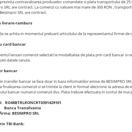
eprezinta contravaloarea produselor comandate si plata transportului de 25 R
o SRL are contract. La comenzi cu valoare mai mare de 300 RON , transportul 
 Besimpro SRL are contract.
a livrare-ramburs
 se achita in momentul preluarii articolului de la reprezentantul firmei de c
cu card bancar
ntul lansari comenzii selectati la modalitatea de plata prin card bancar si ve
ceti datele cerute.
er bancar
in transfer bancar se face doar in baza informatiilor emise de BESIMPRO SRL (
la finalizarea comenzii si se trimite la client in format electronic la adresa de e
rului bancar numarul comenzii dvs. Plata trebuie efectuata in contul de mai j
ei: RO48BTRLRONCRT0391429101
 Banca Transilvania
irma: BESIMPRO SRL
rin TBI Bank: