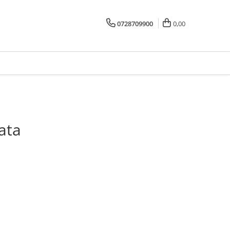
0728709900
0,00
ata