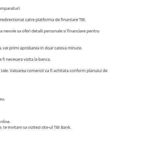
umparaturi.
 redirectionat catre platforma de finantare TBI.
nevoie sa oferi detalii personale si financiare pentru
la, vei primi aprobarea in doar cateva minute.
fi necesara vizita la banca.
ale. Valoarea comenzii va fi achitata conform planului de
au.
nline.
 te invitam sa vizitezi site-ul TBI Bank.