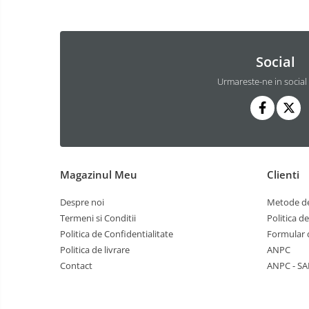
Saltele de infasat
Biciclete
Social
Biciclete copii cu roti 10 inch (2-4
ani)
Urmareste-ne in social
Biciclete copii cu roti 12 inch (3-6
ani)
Biciclete copii cu roti 14 inch (3-7
ani)
Biciclete copii cu roti 16 inch (4-9
ani)
Magazinul Meu
Clienti
Biciclete copii cu roti 20 inch
Despre noi
Metode de
Biciclete cu roti 24 inch
Termeni si Conditii
Politica d
Biciclete cu roti 26 inch
Politica de Confidentialitate
Formular 
Biciclete cu roti 27 inch
Politica de livrare
ANPC
Triciclete copii si adulti
Contact
ANPC - SA
Trotinete copii si adulti
Biciclete fara pedale