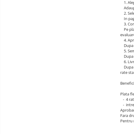
1. Aleg
Baldachin patut
Adauga 
2. Sele
Paturici copii
In pagi
Perne copii si mamici
3. Comp
Pe plat
Protectii saltea
evaluarea
Comode copii
4. Apro
Dupa tri
Bariere de protectie pat
5. Semn
Dupa ce
Porti de siguranta
6. Livr
Dupa se
Dulap si cutii jucarii
rate sta
Sac de dormit copii
Benefici
Fotolii copii
Plata fl
Leagane & balansoare & sezlonguri
- 4 rat
- intre
Covorase de joaca
Aprobar
Carusele patut
Fara dr
Pentru m
Lampi de veghe
Mobilier Birou