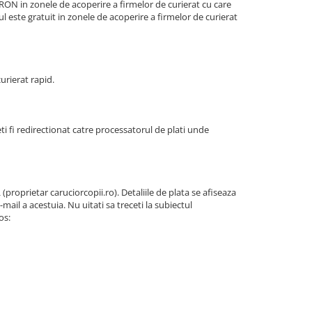
ON in zonele de acoperire a firmelor de curierat cu care
este gratuit in zonele de acoperire a firmelor de curierat
urierat rapid.
ti fi redirectionat catre processatorul de plati unde
proprietar caruciorcopii.ro). Detaliile de plata se afiseaza
-mail a acestuia. Nu uitati sa treceti la subiectul
os: