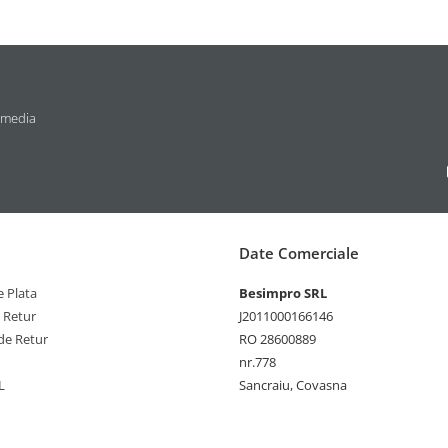
 media
Date Comerciale
 Plata
Besimpro SRL
e Retur
J2011000166146
de Retur
RO 28600889
nr.778
L
Sancraiu, Covasna