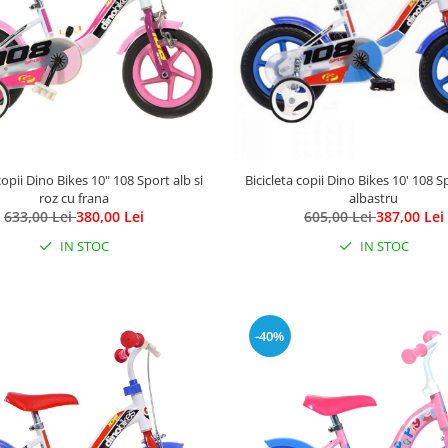
copii Dino Bikes 10" 108 Sport alb si
Bicicleta copii Dino Bikes 10' 108 Sp
roz cu frana
albastru
633,00 Lei
380,00 Lei
605,00 Lei
387,00 Lei
IN STOC
IN STOC
-40%