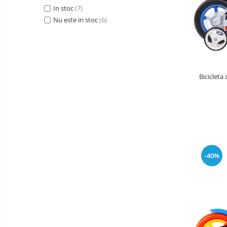
In stoc
(7)
Baldachin patut
Nu este in stoc
(6)
Paturici copii
Perne copii si mamici
Protectii saltea
Comode copii
Bicicleta
Bariere de protectie pat
Porti de siguranta
Dulap si cutii jucarii
Sac de dormit copii
Fotolii copii
-40%
Leagane & balansoare & sezlonguri
Covorase de joaca
Carusele patut
Lampi de veghe
Mobilier Birou