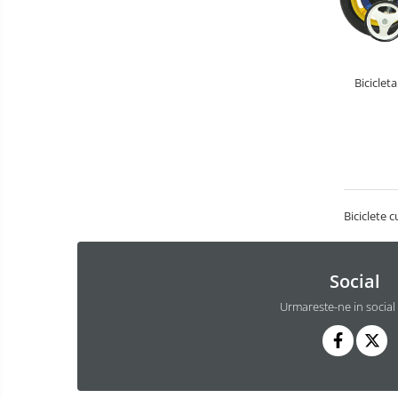
Masinute fara pedale
Karturi si masinute cu pedale
Role copii si adulti
Biciclet
Masinute si motociclete electrice
Marsupii
Premergatoare
Skateboard
Biciclete 
Scaune de biciclete copii
Baie
Aparate
fitness
Lenjerie mamici
Social
Interfoane,
Olite
Sterilizatoare,
Urmareste-ne in social
Electronice
Seturi de hranire
diverse
Trambuline
Centre de joaca exterior