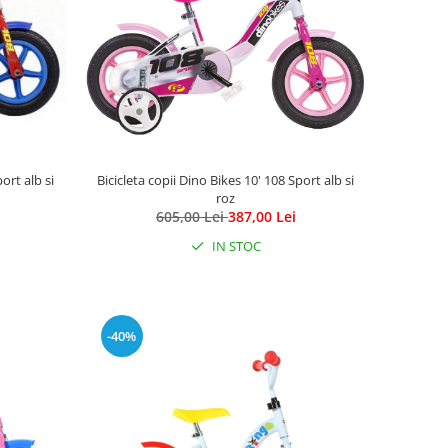
ort alb si
Bicicleta copii Dino Bikes 10' 108 Sport alb si
roz
605,00 Lei
387,00 Lei
IN STOC
-40%