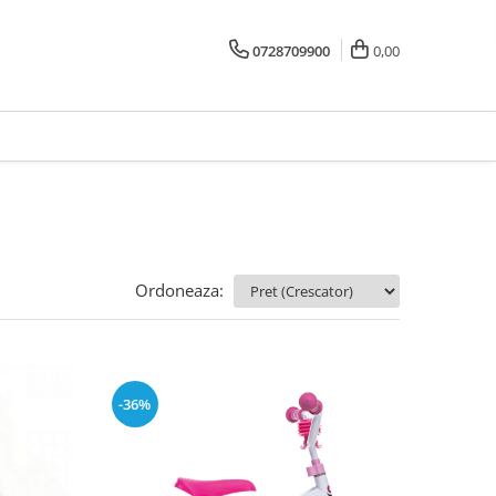
0728709900
0,00
Ordoneaza:
-36%