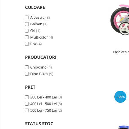
copii
Landouri pentru bebelusi
CULOARE
Patuturi copii
Albastru
(3)
Patuturi lemn pana la 120 x 60 cm
Galben
(1)
Patuturi lemn 140 x 70 cm
Gri
(1)
Patuturi lemn 160 x 80 cm
Multicolor
(4)
Pat tineret
Roz
(4)
Patuturi pliabile si tarcuri de joaca
Bicicleta 
Saltele patut copii
PRODUCATORI
Saltele mici
Chipolino
(4)
Saltele de la 120 x 60 cm
Dino Bikes
(9)
Saltele de la 140 x 70 cm
PRET
Saltele 127 x 63 cm
Saltele de la 160 x 80 cm
-36%
300 Lei - 400 Lei
(3)
400 Lei - 500 Lei
(8)
Lenjerii patuturi
500 Lei - 750 Lei
(2)
Lenjerii patut 120 x 60 cm
Lenjerii patut 140 x 70 cm
STATUS STOC
Lenjerie patuturi tineret