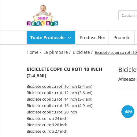
Toate Produsele
Carucioare copii
Toate Produsele
Produse Noi
Promotii
Carucioare copii sport
Scaune
auto
Carucioare copii 2in1
Home /
La plimbare /
Biciclete /
Biciclete copii cu roti 10
copii
Camera
Carucioare copii 3in1
copilului
Bicicle
BICICLETE COPII CU ROTI 10 INCH
Scaun
Carucioare gemeni
(2-4 ANI)
masa
Afiseaza:
Accesorii carucioare copii
copii
La
Biciclete copii cu roti 10 inch (2-4 ani)
Genti mamici
plimbare
Biciclete copii cu roti 12 inch (3-6 ani)
Huse ploaie si antiinsecte
Baita,
Biciclete copii cu roti 14 inch (3-7 ani)
Igiena,
Saci si invelitoare
Biciclete copii cu roti 16 inch (4-9 ani)
Siguranta
Joaca
-40%
Biciclete copii cu roti 20 inch
Adaptoare
si
Biciclete cu roti 24 inch
Umbrele carucioare
sport
Biciclete cu roti 26 inch
Jucarii
Accesorii diverse carucioare
exterior
Biciclete cu roti 27 inch
pentru