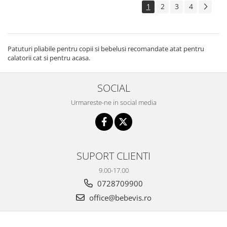
1
2
3
4
Patuturi pliabile pentru copii si bebelusi recomandate atat pentru
calatorii cat si pentru acasa.
SOCIAL
Urmareste-ne in social media
SUPORT CLIENTI
9.00-17.00
0728709900
office@bebevis.ro