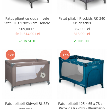
Patut pliant cu doua nivele
Patut pliabil Ricokids RK-240
Stefi Plus 120x60 cm Lionelo
Gri deschis
509,00 Lei
382,00 Lei
de la 314,00 Lei
318,00 Lei
IN STOC
IN STOC
-17%
-17%
Patut pliabil Kidwell BLISSY
Patut pliabil 125 x 65 x 78 cm
Ricokids RK-240 - Bleumarin