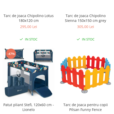
Scaune auto copii
Camera copilului
Tarc de joaca Chipolino Lotus
Tarc de joaca Chipolino
Patuturi copii
180x120 cm
Sienna 150x150 cm grey
295,00 Lei
305,00 Lei
Patuturi lemn pana la 120 x 60 cm
Patuturi lemn 140 x 70 cm
IN STOC
IN STOC
Patuturi lemn 160 x 80 cm
Pat tineret
Patuturi pliabile si tarcuri de joaca
-47%
Saltele patut copii
Saltele mici
Saltele de la 120 x 60 cm
Saltele de la 140 x 70 cm
Saltele 127 x 63 cm
Saltele de la 160 x 80 cm
Lenjerii patuturi
Patut pliant Stefi, 120x60 cm -
Tarc de joaca pentru copii
Lenjerii patut 120 x 60 cm
Lionelo
Pilsan Funny Fence