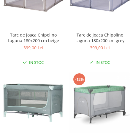
Triciclete copii si adulti
Trotinete copii si adulti
Biciclete fara pedale
Masinute fara pedale
Tarc de joaca Chipolino
Tarc de joaca Chipolino
Karturi si masinute cu pedale
Laguna 180x200 cm beige
Laguna 180x200 cm grey
399,00 Lei
399,00 Lei
Role copii si adulti
Masinute si motociclete electrice
IN STOC
IN STOC
Marsupii
Premergatoare
-12%
Skateboard
Scaune de biciclete copii
Baita, Igiena, Siguranta
Baie
Lenjerie mamici
Olite