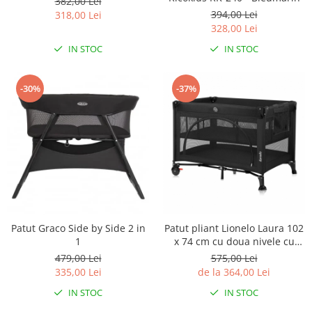
382,00 Lei
394,00 Lei
318,00 Lei
328,00 Lei
IN STOC
IN STOC
-30%
-37%
Patut Graco Side by Side 2 in
Patut pliant Lionelo Laura 102
1
x 74 cm cu doua nivele cu
functie de tarc cu roti
479,00 Lei
575,00 Lei
335,00 Lei
de la 364,00 Lei
IN STOC
IN STOC