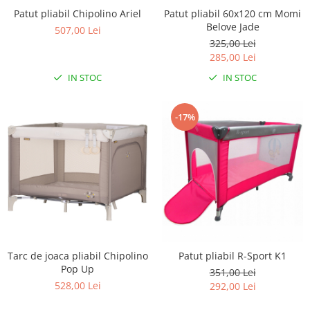
Patut pliabil Chipolino Ariel
Patut pliabil 60x120 cm Momi
Seturi de hranire
Belove Jade
507,00 Lei
Joaca si sport exterior
325,00 Lei
Trambuline
285,00 Lei
Centre de joaca exterior
IN STOC
IN STOC
Patine de gheata
-17%
Patine gheata reglabile
Patine gheata fixe
Corturi si casute copii
Baschet
SANIUTE
Mese de Tenis
Articole de plaja
Tarc de joaca pliabil Chipolino
Patut pliabil R-Sport K1
Jucarii pentru copii
Pop Up
351,00 Lei
Aparate fitness
528,00 Lei
292,00 Lei
Benzi de Alergare