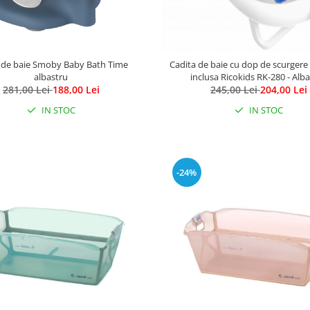
 de baie Smoby Baby Bath Time
Cadita de baie cu dop de scurgere 
albastru
inclusa Ricokids RK-280 - Alb
281,00 Lei
188,00 Lei
245,00 Lei
204,00 Lei
IN STOC
IN STOC
-24%