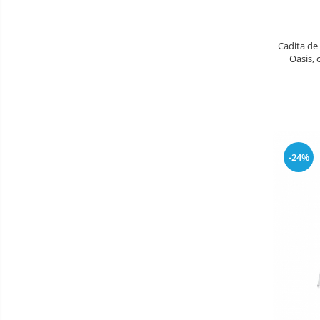
Patine de gheata
Patine gheata reglabile
Cadita de 
Patine gheata fixe
Oasis, 
Corturi si casute copii
Baschet
SANIUTE
Mese de Tenis
-24%
Articole de plaja
Benzi de Alergare
Biciclete Fitness
Steppere Fitness
Aparate Fitness Multifunctionale
Biciclete Eliptice
Aparate Fitness de Vaslit
Banci forta multifunctionale