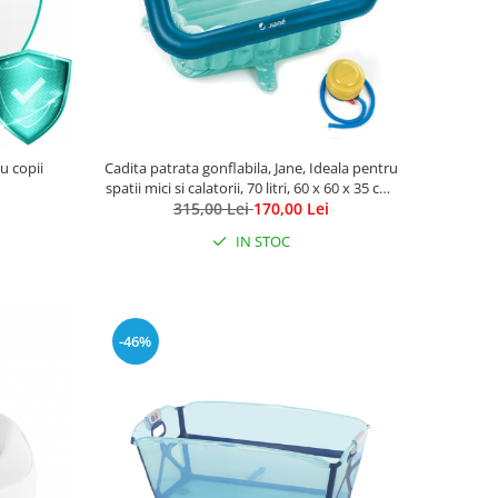
u copii
Cadita patrata gonflabila, Jane, Ideala pentru
spatii mici si calatorii, 70 litri, 60 x 60 x 35 cm,
315,00 Lei
0-4 ani, Aquarel Blue
170,00 Lei
IN STOC
-46%