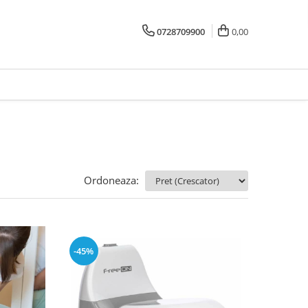
0728709900
0,00
Ordoneaza:
-45%