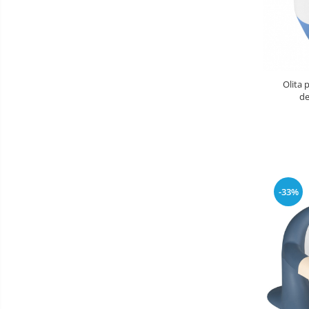
Saltele de infasat
Biciclete
Biciclete copii cu roti 10 inch (2-4
ani)
Olita 
Biciclete copii cu roti 12 inch (3-6
de
ani)
Biciclete copii cu roti 14 inch (3-7
ani)
Biciclete copii cu roti 16 inch (4-9
ani)
Biciclete copii cu roti 20 inch
-33%
Biciclete cu roti 24 inch
Biciclete cu roti 26 inch
Biciclete cu roti 27 inch
Triciclete copii si adulti
Trotinete copii si adulti
Biciclete fara pedale