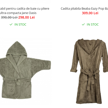
iabil pentru cadita de baie cu pliere
Cadita pliabila Beaba Eazy Pop Ba
ultra-compacta Jane Oasis
309,00 Lei
390,00 Lei
298,00 Lei
IN STOC
IN STOC