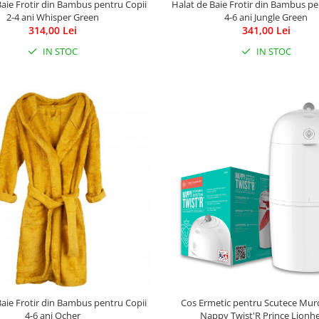
Baie Frotir din Bambus pentru Copii
Halat de Baie Frotir din Bambus pe
2-4 ani Whisper Green
4-6 ani Jungle Green
314,00 Lei
341,00 Lei
IN STOC
IN STOC
Baie Frotir din Bambus pentru Copii
Cos Ermetic pentru Scutece Mur
4-6 ani Ocher
Nappy Twist'R Prince Lionh