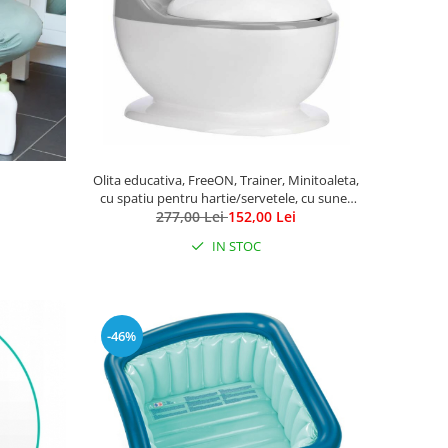
Olita educativa, FreeON, Trainer, Minitoaleta,
cu spatiu pentru hartie/servetele, cu sunet
realist de tras apa, Pana la 25 kg, 3 ani+,
277,00 Lei
152,00 Lei
White/Grey
IN STOC
-46%