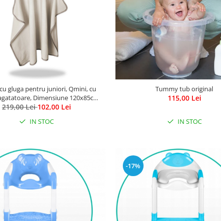
cu gluga pentru juniori, Qmini, cu
Tummy tub original
 agatatoare, Dimensiune 120x85cm,
115,00 Lei
cot termo-terry din bambus, Beige
219,00 Lei
102,00 Lei
IN STOC
IN STOC
-17%