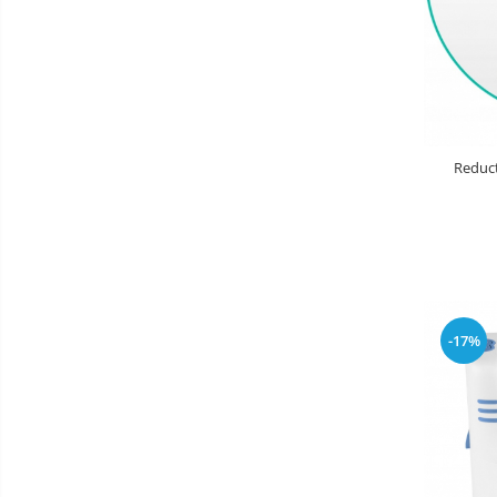
Baldachin patut
Paturici copii
Perne copii si mamici
Protectii saltea
Comode copii
Reduct
Bariere de protectie pat
Porti de siguranta
Dulap si cutii jucarii
Sac de dormit copii
Fotolii copii
-17%
Leagane & balansoare & sezlonguri
Covorase de joaca
Carusele patut
Lampi de veghe
Mobilier Birou