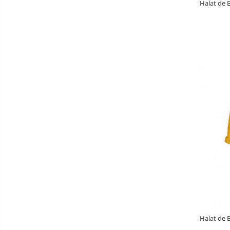
Halat de 
Aparate diverse
Aspirator nazal
Pompe san
Robot de bucatarie
Tensiometre
Termometre camera si baie
Termometre copii si bebe
Halat de 