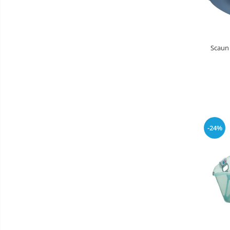
Masinute fara pedale
Karturi si masinute cu pedale
Role copii si adulti
Scaun
Masinute si motociclete electrice
Marsupii
Premergatoare
Skateboard
Scaune de biciclete copii
-24%
Baie
Aparate
fitness
Lenjerie mamici
Interfoane,
Olite
Sterilizatoare,
Electronice
Seturi de hranire
diverse
Trambuline
Centre de joaca exterior