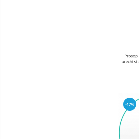
copii
Landouri pentru bebelusi
Patuturi copii
Patuturi lemn pana la 120 x 60 cm
Patuturi lemn 140 x 70 cm
Patuturi lemn 160 x 80 cm
Pat tineret
Patuturi pliabile si tarcuri de joaca
Prosop 
Saltele patut copii
urechi si
din tri
Saltele mici
Saltele de la 120 x 60 cm
Saltele de la 140 x 70 cm
Saltele 127 x 63 cm
Saltele de la 160 x 80 cm
-17%
Lenjerii patuturi
Lenjerii patut 120 x 60 cm
Lenjerii patut 140 x 70 cm
Lenjerie patuturi tineret