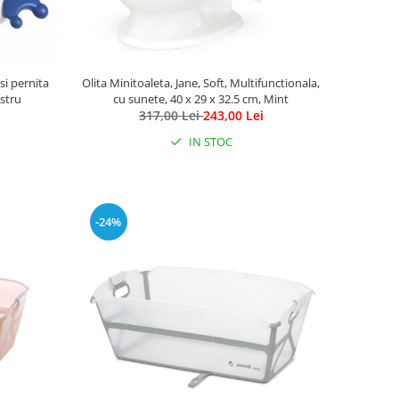
si pernita
Olita Minitoaleta, Jane, Soft, Multifunctionala,
astru
cu sunete, 40 x 29 x 32.5 cm, Mint
317,00 Lei
243,00 Lei
IN STOC
-24%