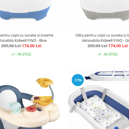
pentru copii cu sunete si insertie
Olita pentru copii cu sunete si i
tasabila Kidwell FINO - Blue
detasabila Kidwell FINO - G
209,00 Lei
174,00 Lei
209,00 Lei
174,00 Lei
IN STOC
IN STOC
-17%