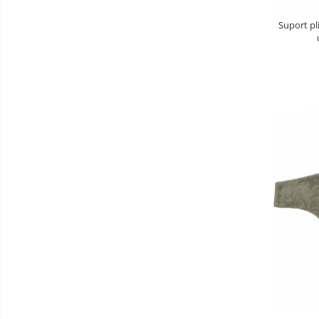
Aparate Vibromasaj si accesorii
Suport pl
masaj
Box
Bare - Discuri - Greutati
Saltele si Covoare sport Fitness
sau Yoga
Alte Sporturi
Mingi fitness si medicinale
Scara antrenament
Incalzitoare si sterilizatoare
biberoane bebe
Umidificatoare electrice aer
Cantare bebelusi si adulti
Interfoane bebelusi
Aparate aerosoli