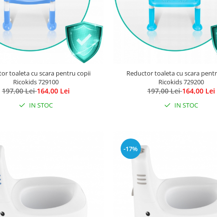
or toaleta cu scara pentru copii
Reductor toaleta cu scara pentr
Ricokids 729100
Ricokids 729200
197,00 Lei
164,00 Lei
197,00 Lei
164,00 Lei
IN STOC
IN STOC
-17%