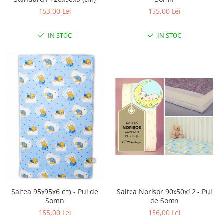
Seturi de hranire
153,00 Lei
155,00 Lei
Joaca si sport exterior
IN STOC
IN STOC
Trambuline
Centre de joaca exterior
Patine de gheata
Patine gheata reglabile
Patine gheata fixe
Corturi si casute copii
Baschet
SANIUTE
Mese de Tenis
Articole de plaja
Jucarii pentru copii
Saltea Norisor 90x50x12 - Pui
Saltea 95x95x6 cm - Pui de
Aparate fitness
de Somn
Somn
Benzi de Alergare
156,00 Lei
155,00 Lei