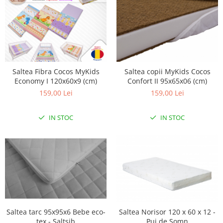
Interfoane, Sterilizatoare,
Electronice diverse
Incalzitoare si sterilizatoare
biberoane bebe
Umidificatoare electrice aer
Cantare bebelusi si adulti
Saltea Fibra Cocos MyKids
Saltea copii MyKids Cocos
Economy I 120x60x9 (cm)
Confort II 95x65x06 (cm)
Interfoane bebelusi
159,00 Lei
159,00 Lei
Aparate aerosoli
Aparate diverse
IN STOC
IN STOC
Aspirator nazal
Pompe san
Robot de bucatarie
Tensiometre
Termometre camera si baie
Termometre copii si bebe
Saltea tarc 95x95x6 Bebe eco-
Saltea Norisor 120 x 60 x 12 -
tex - Saltsib
Pui de Somn