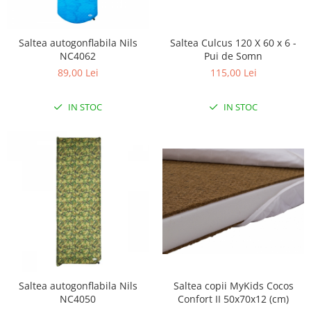
Scaune auto copii
Camera copilului
Saltea autogonflabila Nils
Saltea Culcus 120 X 60 x 6 -
Patuturi copii
NC4062
Pui de Somn
89,00 Lei
115,00 Lei
Patuturi lemn pana la 120 x 60 cm
Patuturi lemn 140 x 70 cm
IN STOC
IN STOC
Patuturi lemn 160 x 80 cm
Pat tineret
Patuturi pliabile si tarcuri de joaca
Saltele patut copii
Saltele mici
Saltele de la 120 x 60 cm
Saltele de la 140 x 70 cm
Saltele 127 x 63 cm
Saltele de la 160 x 80 cm
Lenjerii patuturi
Saltea copii MyKids Cocos
Saltea autogonflabila Nils
Lenjerii patut 120 x 60 cm
Confort II 50x70x12 (cm)
NC4050