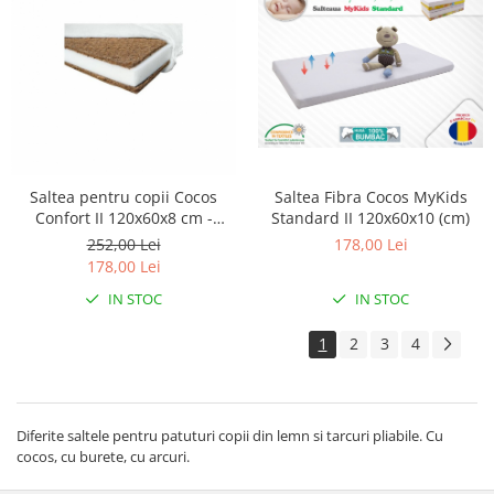
Saltea Fibra Cocos MyKids
Saltea pentru copii Cocos
Standard II 120x60x10 (cm)
Confort II 120x60x8 cm -
BabyNeeds
178,00 Lei
252,00 Lei
178,00 Lei
IN STOC
IN STOC
1
2
3
4
Diferite saltele pentru patuturi copii din lemn si tarcuri pliabile. Cu
cocos, cu burete, cu arcuri.