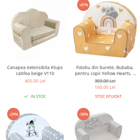
-47%
Canapea extensibila Klups
Fotoliu din burete, Bubaba,
catifea beige V110
pentru copii Yellow Hearts, 9
luni - 5 ani, cu Husa
405,00 Lei
303,00 Lei
detasabila
160,00 Lei
IN STOC
STOC EPUIZAT
-29%
-39%