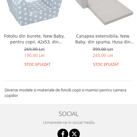
Fotoliu din burete, New Baby,
Canapea extensibila, New
pentru copii, 42x53, din
Baby, din spuma, Husa din
spuma, cu husa din bumbac,
bumbac certificat Oeko-Tex
269,00 Lei
399,00 Lei
9 luni - 5 ani, Zebra Grey
Standard 100, 42x78x35 cm, 9
190,00 Lei
243,00 Lei
luni-5 ani, Lion
STOC EPUIZAT
STOC EPUIZAT
Diverse modele si materiale de fotolii copii si mamici pentru camera
copiilor
SOCIAL
Urmareste-ne in social media