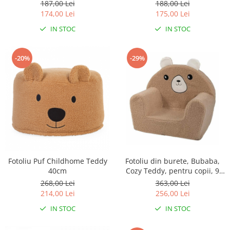
187,00 Lei
188,00 Lei
Lampi de veghe
174,00 Lei
175,00 Lei
Mobilier Birou
IN STOC
IN STOC
Saltele de infasat
-20%
-29%
Fotoliu Puf Childhome Teddy
Fotoliu din burete, Bubaba,
40cm
Cozy Teddy, pentru copii, 9
luni-5 ani, Brown
268,00 Lei
363,00 Lei
214,00 Lei
256,00 Lei
IN STOC
IN STOC