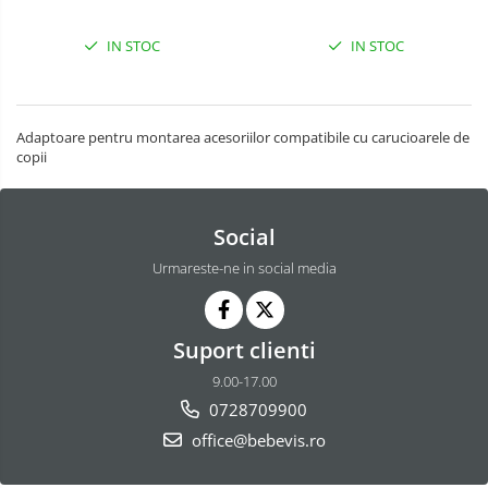
Leagane & balansoare & sezlonguri
Ergobaby
Covorase de joaca
IN STOC
IN STOC
Carusele patut
Lampi de veghe
Adaptoare pentru montarea acesoriilor compatibile cu carucioarele de
copii
Mobilier Birou
Saltele de infasat
Social
Urmareste-ne in social media
Suport clienti
9.00-17.00
0728709900
office@bebevis.ro