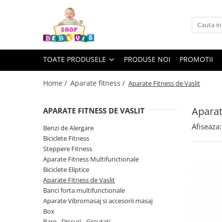
Toate Produsele
Carucioare copii
TOATE PRODUSELE
PRODUSE NOI
PROMOTII
Carucioare copii sport
Carucioare copii 2in1
Home /
Aparate fitness /
Aparate Fitness de Vaslit
Carucioare copii 3in1
Aparat
APARATE FITNESS DE VASLIT
Carucioare gemeni
Afiseaza:
Accesorii carucioare copii
Benzi de Alergare
Biciclete Fitness
Genti mamici
Steppere Fitness
Huse ploaie si antiinsecte
Aparate Fitness Multifunctionale
Saci si invelitoare
Biciclete Eliptice
Aparate Fitness de Vaslit
Adaptoare
Banci forta multifunctionale
Umbrele carucioare
Aparate Vibromasaj si accesorii masaj
Accesorii diverse carucioare
Box
Landouri pentru bebelusi
Bare - Discuri - Greutati