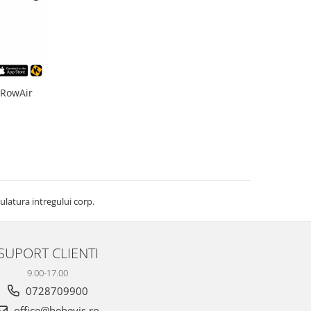
 RowAir
ulatura intregului corp.
SUPORT CLIENTI
9.00-17.00
0728709900
office@bebevis.ro