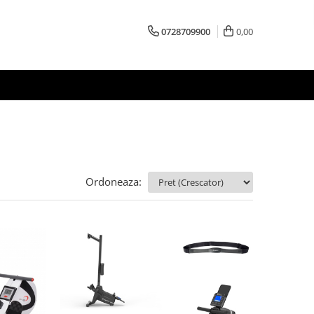
0728709900
0,00
Ordoneaza: