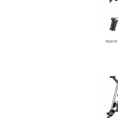
Lenjerii patut 140 x 70 cm
Lenjerie patuturi tineret
Baldachin patut
Paturici copii
Perne copii si mamici
Protectii saltea
Aparat
Comode copii
Bariere de protectie pat
Porti de siguranta
Dulap si cutii jucarii
Sac de dormit copii
Fotolii copii
Leagane & balansoare & sezlonguri
Covorase de joaca
Carusele patut
Lampi de veghe