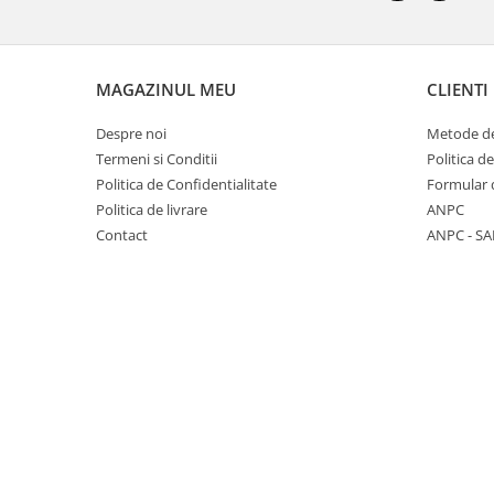
Triciclete copii si adulti
Trotinete copii si adulti
Biciclete fara pedale
MAGAZINUL MEU
CLIENTI
Masinute fara pedale
Despre noi
Metode de
Karturi si masinute cu pedale
Termeni si Conditii
Politica d
Role copii si adulti
Politica de Confidentialitate
Formular 
Politica de livrare
ANPC
Masinute si motociclete electrice
Contact
ANPC - SA
Marsupii
Premergatoare
Skateboard
Scaune de biciclete copii
Baita, Igiena, Siguranta
Baie
Lenjerie mamici
Olite