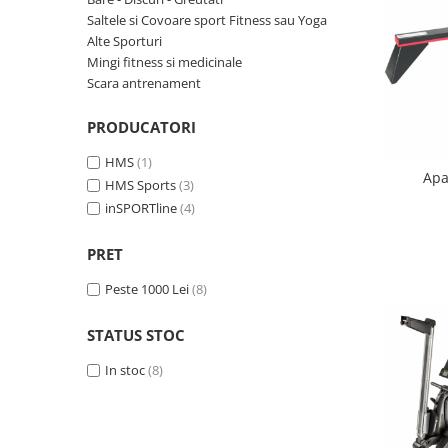
Saltele si Covoare sport Fitness sau Yoga
Scaune auto copii
Alte Sporturi
Camera copilului
Mingi fitness si medicinale
Patuturi copii
Scara antrenament
Patuturi lemn pana la 120 x 60 cm
PRODUCATORI
Patuturi lemn 140 x 70 cm
Patuturi lemn 160 x 80 cm
HMS
(1)
Apa
Pat tineret
HMS Sports
(3)
inSPORTline
(4)
Patuturi pliabile si tarcuri de joaca
Saltele patut copii
PRET
Saltele mici
Peste 1000 Lei
(8)
Saltele de la 120 x 60 cm
Saltele de la 140 x 70 cm
STATUS STOC
Saltele 127 x 63 cm
Saltele de la 160 x 80 cm
In stoc
(8)
Lenjerii patuturi
Lenjerii patut 120 x 60 cm