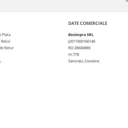
DATE COMERCIALE
 Plata
Besimpro SRL
e Retur
J2011000166146
de Retur
RO 28600889
nr.778
L
Sancraiu, Covasna