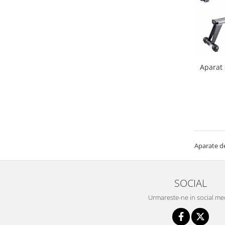
Mobilier Birou
Saltele de infasat
Scaun masa copii
La plimbare
Aparat 
Biciclete
Biciclete copii cu roti 10 inch (2-4
ani)
Biciclete copii cu roti 12 inch (3-6
ani)
Biciclete copii cu roti 14 inch (3-7
ani)
Aparate de
Biciclete copii cu roti 16 inch (4-9
ani)
Biciclete copii cu roti 20 inch
SOCIAL
Biciclete cu roti 24 inch
Urmareste-ne in social me
Biciclete cu roti 26 inch
Biciclete cu roti 27 inch