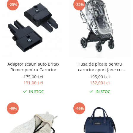
-25%
-32%
Adaptor scaun auto Britax
Husa de ploaie pentru
Romer pentru Carucior
carucior sport Jane cu
Maclaren Daytripper
fereastra generoasa Din folie
175,00 Lei
195,00 Lei
de inalta densitate
131,00 Lei
132,00 Lei
Transparenta
IN STOC
IN STOC
-49%
-46%