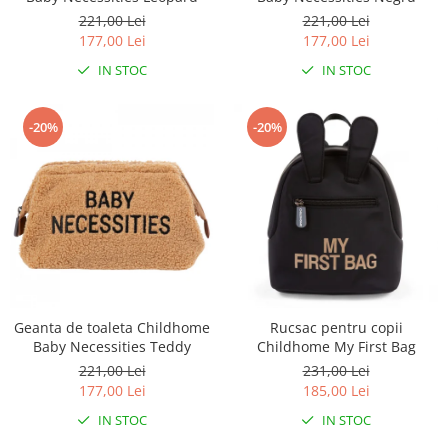
221,00 Lei
221,00 Lei
177,00 Lei
177,00 Lei
IN STOC
IN STOC
-20%
-20%
Geanta de toaleta Childhome
Rucsac pentru copii
Baby Necessities Teddy
Childhome My First Bag
221,00 Lei
231,00 Lei
177,00 Lei
185,00 Lei
IN STOC
IN STOC