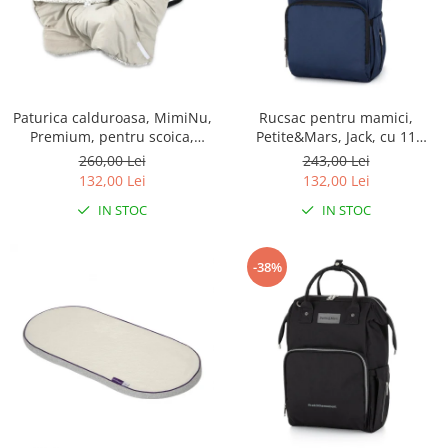
Paturica calduroasa, MimiNu,
Rucsac pentru mamici,
Premium, pentru scoica,
Petite&Mars, Jack, cu 11
scaun auto/carucior, cu
compartimente, cu buzunare
260,00 Lei
243,00 Lei
volanas si dantela,
termice, Saltea de infasat
132,00 Lei
132,00 Lei
Dimensiune 90x90 cm, din
inclusa, 30 x 42 x 15 cm,
IN STOC
IN STOC
Bumbac, Meadow
Albastru
-38%