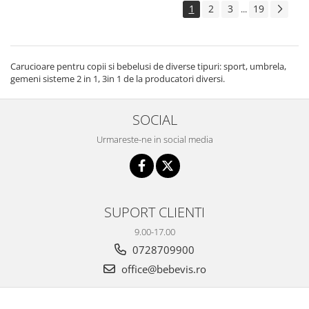
1
2
3
19
...
Carucioare pentru copii si bebelusi de diverse tipuri: sport, umbrela,
gemeni sisteme 2 in 1, 3in 1 de la producatori diversi.
SOCIAL
Urmareste-ne in social media
SUPORT CLIENTI
9.00-17.00
0728709900
office@bebevis.ro