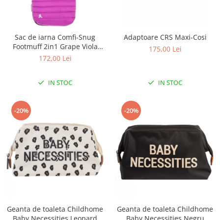
Sac de iarna Comfi-Snug
Adaptoare CRS Maxi-Cosi
Footmuff 2in1 Grape Viola
175,00 Lei
843633
172,00 Lei
IN STOC
IN STOC
-20%
-20%
Geanta de toaleta Childhome
Geanta de toaleta Childhome
Baby Necessities Leopard
Baby Necessities Negru