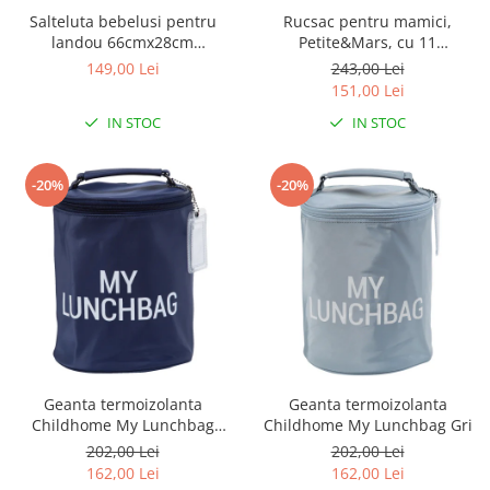
Salteluta bebelusi pentru
Rucsac pentru mamici,
landou 66cmx28cm
Petite&Mars, cu 11
Clevamama
compartimente, cu buzunare
149,00 Lei
243,00 Lei
termice, Saltea de infasat
151,00 Lei
inclusa, 30 x 42 x 15 cm, Jack,
IN STOC
IN STOC
Black
-20%
-20%
Geanta termoizolanta
Geanta termoizolanta
Childhome My Lunchbag
Childhome My Lunchbag Gri
Bleumarin
202,00 Lei
202,00 Lei
162,00 Lei
162,00 Lei