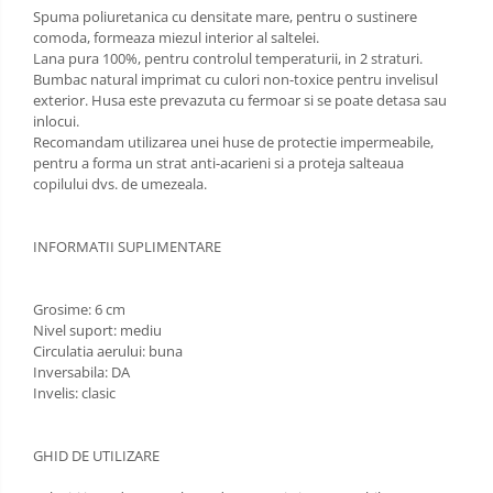
Spuma poliuretanica cu densitate mare, pentru o sustinere
comoda, formeaza miezul interior al saltelei.
Lana pura 100%, pentru controlul temperaturii, in 2 straturi.
Bumbac natural imprimat cu culori non-toxice pentru invelisul
exterior. Husa este prevazuta cu fermoar si se poate detasa sau
inlocui.
Recomandam utilizarea unei huse de protectie impermeabile,
pentru a forma un strat anti-acarieni si a proteja salteaua
copilului dvs. de umezeala.
INFORMATII SUPLIMENTARE
Grosime: 6 cm
Nivel suport: mediu
Circulatia aerului: buna
Inversabila: DA
Invelis: clasic
GHID DE UTILIZARE