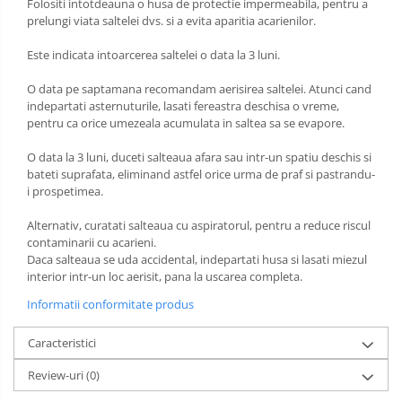
Folositi intotdeauna o husa de protectie impermeabila, pentru a
prelungi viata saltelei dvs. si a evita aparitia acarienilor.
Este indicata intoarcerea saltelei o data la 3 luni.
O data pe saptamana recomandam aerisirea saltelei. Atunci cand
indepartati asternuturile, lasati fereastra deschisa o vreme,
pentru ca orice umezeala acumulata in saltea sa se evapore.
O data la 3 luni, duceti salteaua afara sau intr-un spatiu deschis si
bateti suprafata, eliminand astfel orice urma de praf si pastrandu-
i prospetimea.
Alternativ, curatati salteaua cu aspiratorul, pentru a reduce riscul
contaminarii cu acarieni.
Daca salteaua se uda accidental, indepartati husa si lasati miezul
interior intr-un loc aerisit, pana la uscarea completa.
Informatii conformitate produs
Caracteristici
Review-uri
(0)