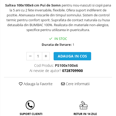
Leagane & balansoare & sezlonguri
Saltea 100x100x6 cm Pui de Somn
pentru nou-nascuti si copii pana
Covorase de joaca
la 5 ani cu 2 fete inversabile, flexibile. Ofera suport indiferent de
pozitie. Atenueaza miscarile din timpul somnului. Sistem de control
Carusele patut
termic pentru confort sporit.
Suprafata de contact naturala cu husa
detasabila din BUMBAC 100%. Realizata din materiale non-alergice,
Lampi de veghe
specifice pentru utilizarea in puericultura.
Mobilier Birou
IN STOC
Durata de livrare:
1
Saltele de infasat
ADAUGA IN COS
Cod Produs:
PS100x100x6
Ai nevoie de ajutor?
0728709900
Adauga la Favorite
Cere informatii
RETUR IN 14 ZILE
SUPORT CLIENTI