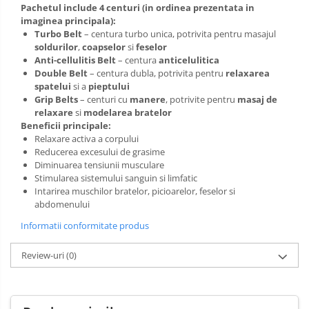
Pachetul include 4 centuri (in ordinea prezentata in
imaginea principala):
Turbo Belt
– centura turbo unica, potrivita pentru masajul
soldurilor
,
coapselor
si
feselor
Anti-cellulitis Belt
– centura
anticelulitica
Double Belt
– centura dubla, potrivita pentru
relaxarea
spatelui
si a
pieptului
Grip Belts
– centuri cu
manere
, potrivite pentru
masaj de
relaxare
si
modelarea bratelor
Beneficii principale:
Relaxare activa a corpului
Reducerea excesului de grasime
Diminuarea tensiunii musculare
Stimularea sistemului sanguin si limfatic
Intarirea muschilor bratelor, picioarelor, feselor si
abdomenului
Informatii conformitate produs
Review-uri
(0)