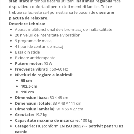
stabilitate
in timpul fiecarei utilizari.
Inaltimea reglabila
face
dispozitivul confortabil pentru toti membrii familiei. Tot ce
trebuie sa faci este sa-l pornesti si sa te bucuri de o
sesiune
placuta de relaxare
.
Descriere tehnica:
Aparat multifunctional de vibro-masaj de inalta calitate
20 niveluri de intensitate a vibratiilor
9 programe de masaj
4 tipuri de centuri de masaj
Baza din sticla
Picioare antiderapante
Putere motor:
90 W
Frecventa vibratii:
50–60 Hz
Niveluri de reglare a inaltimii:
95 cm
102,5 cm
110 cm
Dimensiuni baza:
80 × 48 cm
Dimensiuni totale:
83 × 48 × 111 cm
Dimensiuni ambalaj:
91 × 56 × 27 cm
Greutate:
19,2 kg
Capacitate maxima de incarcare:
100 kg
Categorie:
HC
(conform
EN ISO 20957
) –
potrivit pentru uz
casnic