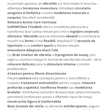
sa pornesti aparatul, iar
vibratiile
vor face treaba in locul tau –
elibereaza
tensiunea musculara
, stimuleaza
circulatia
sanguina si limfatica
si sustin
modelarea naturala a
corpului
, fara efort considerabil.
Relaxare Activa Care Conteaza
inSPORTline TrimBelt
ofera o modalitate placuta de a
transforma doar cateva minute pe zi intr-o
ingrijire corporala
eficienta
.
Vibratiile
ajuta la reducerea
oboselii
si contribuie la
muschi mai
fermi
si mai
flexibili
. Rezultatul? O
senzatie de
lejeritate
si un
confort sporit
la fiecare miscare.
Intensitate Adaptata Starii Tale
Cu
20 de niveluri de vibratie
si
9 programe de masaj
, poti
regla cu usurinta masajul in functie de nevoile tale actuale – de la
relaxare delicata
pana la
stimulare intensa
a zonelor
problematice.
4 Centuri pentru Efecte Directionate
Fiecare
centura
este conceputa pentru o zona diferita a
corpului:
tratament anticelulitic
pentru coapse,
relaxare
profunda a spatelui
,
tonifierea feselor
sau
modelarea
bratelor
. Schimbarea centurilor dureaza doar cateva momente,
permitand combinarea usoara a diferitelor tipuri de masaj.
Constructie Sigura si Confortabila
Baza luxoasa din sticla
, cu elemente
antiderapante
, asigura