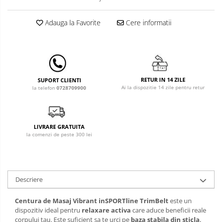
Leagane & balansoare & sezlonguri
Covorase de joaca
Adauga la Favorite
Cere informatii
Carusele patut
Lampi de veghe
Mobilier Birou
RETUR IN 14 ZILE
SUPORT CLIENTI
Ai la dispozitie 14 zile pentru retur
la telefon
0728709900
Saltele de infasat
LIVRARE GRATUITA
la comenzi de peste 300 lei
Descriere
Centura de Masaj Vibrant inSPORTline TrimBelt
este un
dispozitiv ideal pentru
relaxare activa
care aduce beneficii reale
corpului tau. Este suficient sa te urci pe
baza stabila din sticla
,