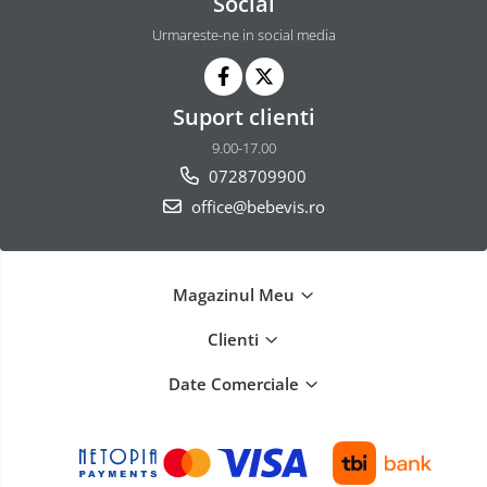
Social
Urmareste-ne in social media
Suport clienti
9.00-17.00
0728709900
office@bebevis.ro
Magazinul Meu
Clienti
Date Comerciale