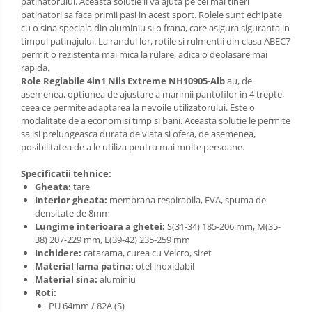
patinatorului. Aceasta solutie ii va ajuta pe cei mai tineri
patinatori sa faca primii pasi in acest sport. Rolele sunt echipate
cu o sina speciala din aluminiu si o frana, care asigura siguranta in
timpul patinajului. La randul lor, rotile si rulmentii din clasa ABEC7
permit o rezistenta mai mica la rulare, adica o deplasare mai
rapida.
Role Reglabile 4in1 Nils Extreme NH10905-Alb
au, de
asemenea, optiunea de ajustare a marimii pantofilor in 4 trepte,
ceea ce permite adaptarea la nevoile utilizatorului. Este o
modalitate de a economisi timp si bani. Aceasta solutie le permite
sa isi prelungeasca durata de viata si ofera, de asemenea,
posibilitatea de a le utiliza pentru mai multe persoane.
Specificatii tehnice:
Gheata:
tare
Interior gheata:
membrana respirabila, EVA, spuma de
densitate de 8mm
Lungime interioara a ghetei:
S(31-34) 185-206 mm, M(35-
38) 207-229 mm, L(39-42) 235-259 mm
Inchidere:
catarama, curea cu Velcro, siret
Material lama patina:
otel inoxidabil
Material sina:
aluminiu
Roti:
PU 64mm / 82A (S)