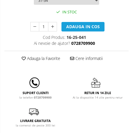
Leagane & balansoare & sezlonguri
Covorase de joaca
IN STOC
Carusele patut
ADAUGA IN COS
Lampi de veghe
Cod Produs:
16-25-041
Ai nevoie de ajutor?
0728709900
Mobilier Birou
Saltele de infasat
Adauga la Favorite
Cere informatii
RETUR IN 14 ZILE
SUPORT CLIENTI
Ai la dispozitie 14 zile pentru retur
la telefon
0728709900
LIVRARE GRATUITA
la comenzi de peste 300 lei