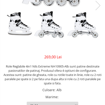
Lenjerii patuturi
Bare - Discuri - Greutati
Tensiometre
Trotinete copii si adulti
Lenjerii patut 120 x 60 cm
Saltele si Covoare sport Fitness
Termometre camera si baie
Lenjerii patut 140 x 70 cm
Biciclete fara pedale
sau Yoga
Termometre copii si bebe
Lenjerie patuturi tineret
Masinute fara pedale
Alte Sporturi
Baldachin patut
Karturi si masinute cu pedale
Paturici copii
Mingi fitness si medicinale
Perne copii si mamici
Role copii si adulti
Scara antrenament
Protectii saltea
Masinute si motociclete electrice
Comode copii
269,00 Lei
Marsupii
Bariere de protectie pat
Role Reglabile 4in1 Nils Extreme NH10905-Alb sunt patine destinate
Premergatoare
Porti de siguranta
pasionatilor de patinaj. Produsul ofera 4 optiuni de configurare.
Acestea sunt: patine de gheata, role cu rotile toate in linie, role cu 2 roti
Skateboard
Dulap si cutii jucarii
paralele pe spate si 2 pe fata una dupa alta si role cu 2 roti paralele pe
spate si fata.
Scaune de biciclete copii
Sac de dormit copii
Culoare
:
Alb
Fotolii copii
Marime
: