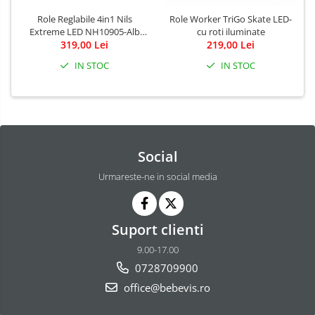
Role Reglabile 4in1 Nils
Role Worker TriGo Skate LED-
Extreme LED NH10905-Alb
cu roti iluminate
319,00 Lei
curcubeu
219,00 Lei
IN STOC
IN STOC
Social
Urmareste-ne in social media
Suport clienti
9.00-17.00
0728709900
office@bebevis.ro