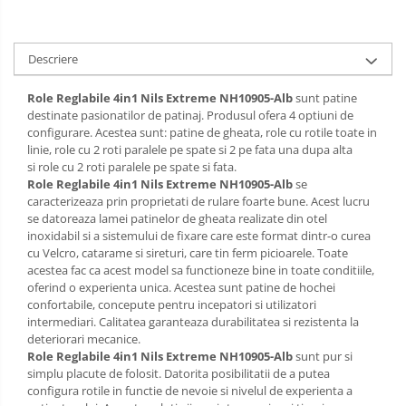
Descriere
Role Reglabile 4in1 Nils Extreme NH10905-Alb
sunt patine
destinate pasionatilor de patinaj. Produsul ofera 4 optiuni de
configurare. Acestea sunt: patine de gheata,
role cu rotile toate in
linie, role cu 2 roti paralele pe spate si 2 pe fata una dupa alta
si
role cu 2 roti paralele pe spate si fata
.
Role Reglabile 4in1 Nils Extreme NH10905-Alb
se
caracterizeaza prin proprietati de rulare foarte bune. Acest lucru
se datoreaza lamei patinelor de gheata realizate din otel
inoxidabil si a sistemului de fixare care este format dintr-o curea
cu Velcro, catarame si sireturi, care tin ferm picioarele. Toate
acestea fac ca acest model sa functioneze bine in toate conditiile,
oferind o experienta unica. Acestea sunt patine de hochei
confortabile, concepute pentru incepatori si utilizatori
intermediari. Calitatea garanteaza durabilitatea si rezistenta la
deteriorari mecanice.
Role Reglabile 4in1 Nils Extreme NH10905-Alb
sunt pur si
simplu placute de folosit. Datorita posibilitatii de a putea
configura rotile in functie de nevoie si nivelul de experienta a