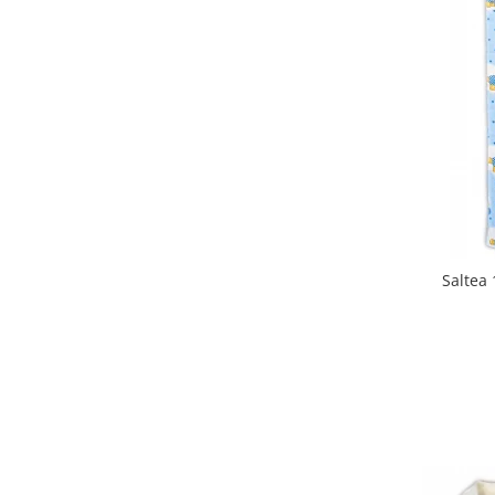
Biciclete Fitness
Steppere Fitness
Aparate Fitness Multifunctionale
Biciclete Eliptice
Aparate Fitness de Vaslit
Banci forta multifunctionale
Aparate Vibromasaj si accesorii
masaj
Box
Saltea
Bare - Discuri - Greutati
Saltele si Covoare sport Fitness
sau Yoga
Alte Sporturi
Mingi fitness si medicinale
Scara antrenament