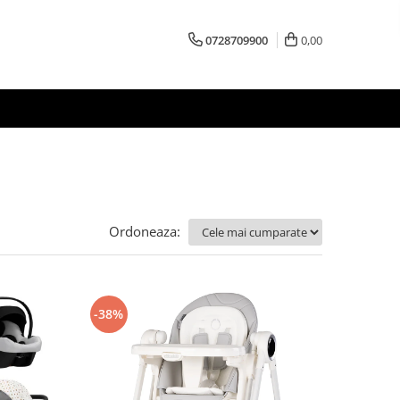
0728709900
0,00
Ordoneaza:
-38%