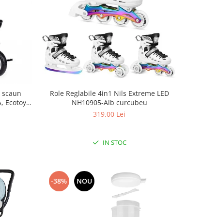
, scaun
Role Reglabile 4in1 Nils Extreme LED
A, Ecotoys
NH10905-Alb curcubeu
319,00 Lei
IN STOC
-38%
NOU