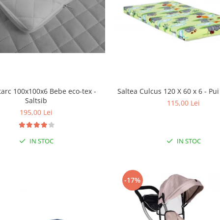
tarc 100x100x6 Bebe eco-tex -
Saltea Culcus 120 X 60 x 6 - P
Saltsib
115,00 Lei
195,00 Lei
IN STOC
IN STOC
-17%