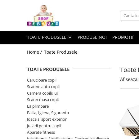
Toate Produsele
Carucioare copii
TOATE PRODUSELE
PRODUSE NOI
PROMOTII
Carucioare copii sport
Carucioare copii 2in1
Home /
Toate Produsele
Carucioare copii 3in1
Toate 
TOATE PRODUSELE
Carucioare gemeni
Afiseaza:
Accesorii carucioare copii
Carucioare copii
Scaune auto copii
Genti mamici
Camera copilului
Huse ploaie si antiinsecte
Scaun masa copii
Saci si invelitoare
La plimbare
Baita, Igiena, Siguranta
Adaptoare
Joaca si sport exterior
Umbrele carucioare
Jucarii pentru copii
Accesorii diverse carucioare
Aparate fitness
Landouri pentru bebelusi
Interfoane, Sterilizatoare, Electronice diverse