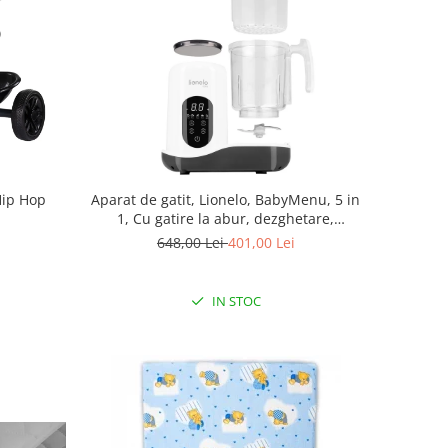
Hip Hop
Aparat de gatit, Lionelo, BabyMenu, 5 in
1, Cu gatire la abur, dezghetare,
amestecare, incalzire, sterilizare, Cu
648,00 Lei
401,00 Lei
recipient din tritan, Alb
IN STOC