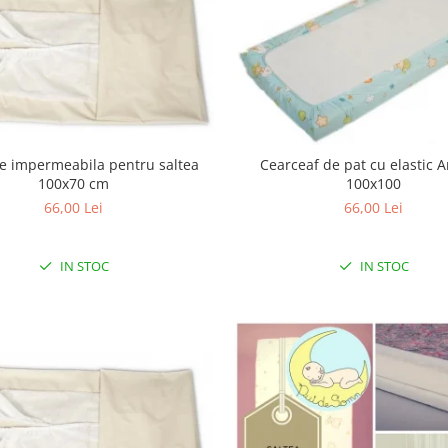
ie impermeabila pentru saltea
Cearceaf de pat cu elastic 
100x70 cm
100x100
66,00 Lei
66,00 Lei
IN STOC
IN STOC