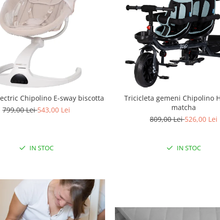
ectric Chipolino E-sway biscotta
Tricicleta gemeni Chipolino 
matcha
799,00 Lei
543,00 Lei
809,00 Lei
526,00 Lei
IN STOC
IN STOC