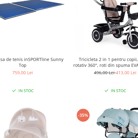
sa de tenis inSPORTline Sunny
Tricicleta 2 in 1 pentru copii
Top
rotativ 360°, roti din spuma EV
WQL-066-52
759,00 Lei
496,00 Lei
413,00 Lei
IN STOC
IN STOC
-35%