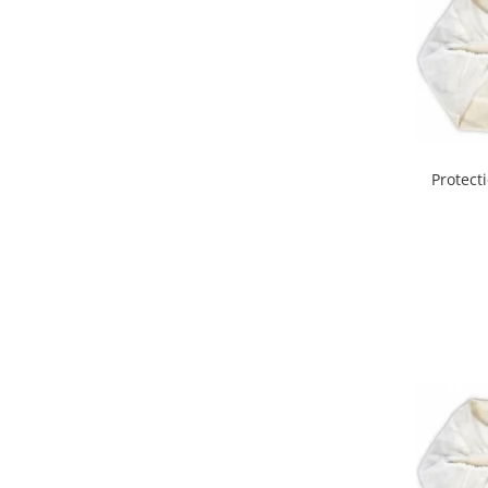
Interfoane, Sterilizatoare,
Electronice diverse
Incalzitoare si sterilizatoare
biberoane bebe
Umidificatoare electrice aer
Cantare bebelusi si adulti
Protect
Interfoane bebelusi
Aparate aerosoli
Aparate diverse
Aspirator nazal
Pompe san
Robot de bucatarie
Tensiometre
Termometre camera si baie
Termometre copii si bebe