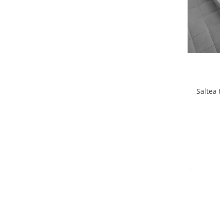
Lenjerii patut 140 x 70 cm
Lenjerie patuturi tineret
Baldachin patut
Paturici copii
Perne copii si mamici
Protectii saltea
Comode copii
Saltea 
Bariere de protectie pat
Porti de siguranta
Dulap si cutii jucarii
Sac de dormit copii
Fotolii copii
Leagane & balansoare & sezlonguri
Covorase de joaca
Carusele patut
Lampi de veghe