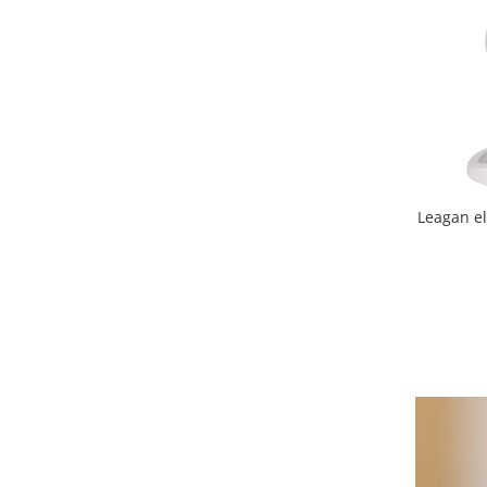
Triciclete copii si adulti
Trotinete copii si adulti
Biciclete fara pedale
Masinute fara pedale
Karturi si masinute cu pedale
Role copii si adulti
Masinute si motociclete electrice
Leagan el
Marsupii
Premergatoare
Skateboard
Scaune de biciclete copii
Baita, Igiena, Siguranta
Baie
Lenjerie mamici
Olite