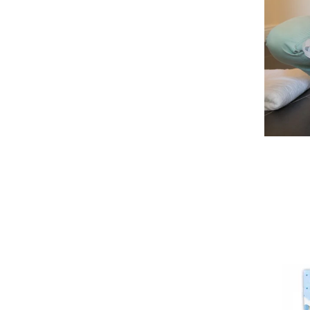
Seturi de hranire
Joaca si sport exterior
Trambuline
Centre de joaca exterior
Patine de gheata
Patine gheata reglabile
Patine gheata fixe
Corturi si casute copii
Baschet
SANIUTE
Mese de Tenis
Articole de plaja
Jucarii pentru copii
Aparate fitness
Benzi de Alergare