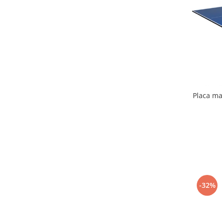
Mobilier Birou
Saltele de infasat
Scaun masa copii
La plimbare
Biciclete
Biciclete copii cu roti 10 inch (2-4
ani)
Placa ma
Biciclete copii cu roti 12 inch (3-6
ani)
Biciclete copii cu roti 14 inch (3-7
ani)
Biciclete copii cu roti 16 inch (4-9
ani)
Biciclete copii cu roti 20 inch
-32%
Biciclete cu roti 24 inch
Biciclete cu roti 26 inch
Biciclete cu roti 27 inch