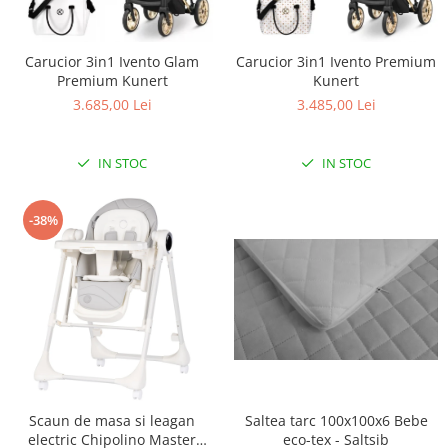
Scaune auto copii
Camera copilului
Carucior 3in1 Ivento Premium
Carucior 3in1 Ivento Glam
Patuturi copii
Kunert
Premium Kunert
3.485,00 Lei
3.685,00 Lei
Patuturi lemn pana la 120 x 60 cm
Patuturi lemn 140 x 70 cm
Patuturi lemn 160 x 80 cm
IN STOC
IN STOC
Pat tineret
Patuturi pliabile si tarcuri de joaca
-38%
Saltele patut copii
Saltele mici
Saltele de la 120 x 60 cm
Saltele de la 140 x 70 cm
Saltele 127 x 63 cm
Saltele de la 160 x 80 cm
Lenjerii patuturi
Saltea tarc 100x100x6 Bebe
Scaun de masa si leagan
Lenjerii patut 120 x 60 cm
eco-tex - Saltsib
electric Chipolino Master