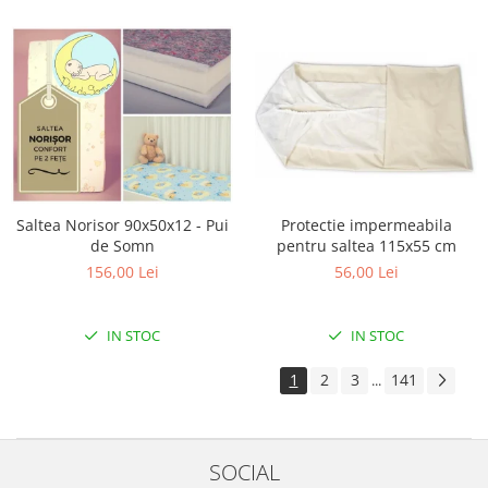
Saltea Norisor 90x50x12 - Pui
Protectie impermeabila
de Somn
pentru saltea 115x55 cm
156,00 Lei
56,00 Lei
IN STOC
IN STOC
1
2
3
141
...
SOCIAL