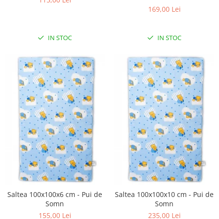
Biciclete Fitness
169,00 Lei
Steppere Fitness
Aparate Fitness Multifunctionale
IN STOC
IN STOC
Biciclete Eliptice
Aparate Fitness de Vaslit
Banci forta multifunctionale
Aparate Vibromasaj si accesorii
masaj
Box
Bare - Discuri - Greutati
Saltele si Covoare sport Fitness
sau Yoga
Alte Sporturi
Mingi fitness si medicinale
Saltea 100x100x6 cm - Pui de
Saltea 100x100x10 cm - Pui de
Somn
Somn
Scara antrenament
155,00 Lei
235,00 Lei