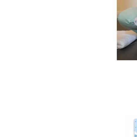
Seturi de hranire
Joaca si sport exterior
Trambuline
Centre de joaca exterior
Patine de gheata
Patine gheata reglabile
Patine gheata fixe
Corturi si casute copii
Baschet
SANIUTE
Mese de Tenis
Articole de plaja
Jucarii pentru copii
Aparate fitness
Benzi de Alergare