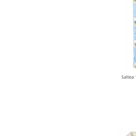
Biciclete Fitness
Steppere Fitness
Aparate Fitness Multifunctionale
Biciclete Eliptice
Aparate Fitness de Vaslit
Banci forta multifunctionale
Aparate Vibromasaj si accesorii
masaj
Box
Saltea
Bare - Discuri - Greutati
Saltele si Covoare sport Fitness
sau Yoga
Alte Sporturi
Mingi fitness si medicinale
Scara antrenament