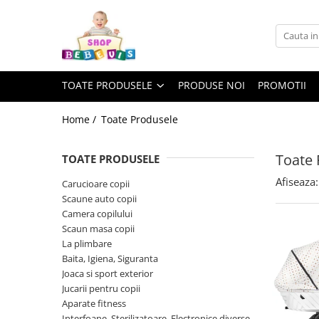
Toate Produsele
Carucioare copii
TOATE PRODUSELE
PRODUSE NOI
PROMOTII
Carucioare copii sport
Carucioare copii 2in1
Home /
Toate Produsele
Carucioare copii 3in1
Toate 
TOATE PRODUSELE
Carucioare gemeni
Afiseaza:
Accesorii carucioare copii
Carucioare copii
Scaune auto copii
Genti mamici
Camera copilului
Huse ploaie si antiinsecte
Scaun masa copii
Saci si invelitoare
La plimbare
Baita, Igiena, Siguranta
Adaptoare
Joaca si sport exterior
Umbrele carucioare
Jucarii pentru copii
Accesorii diverse carucioare
Aparate fitness
Landouri pentru bebelusi
Interfoane, Sterilizatoare, Electronice diverse