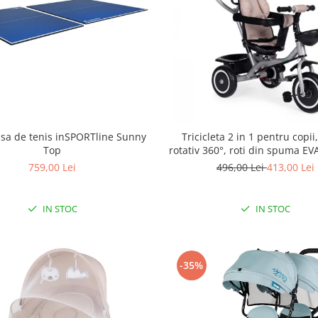
sa de tenis inSPORTline Sunny
Tricicleta 2 in 1 pentru copii
Top
rotativ 360°, roti din spuma EV
WQL-066-52
759,00 Lei
496,00 Lei
413,00 Lei
IN STOC
IN STOC
-35%