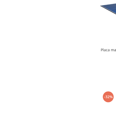
Mobilier Birou
Saltele de infasat
Scaun masa copii
La plimbare
Biciclete
Biciclete copii cu roti 10 inch (2-4
ani)
Placa ma
Biciclete copii cu roti 12 inch (3-6
ani)
Biciclete copii cu roti 14 inch (3-7
ani)
Biciclete copii cu roti 16 inch (4-9
ani)
Biciclete copii cu roti 20 inch
-32%
Biciclete cu roti 24 inch
Biciclete cu roti 26 inch
Biciclete cu roti 27 inch