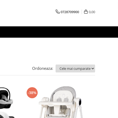
0728709900
0,00
Ordoneaza:
-38%