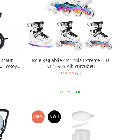
, scaun
Role Reglabile 4in1 Nils Extreme LED
A, Ecotoys
NH10905-Alb curcubeu
319,00 Lei
IN STOC
-38%
NOU