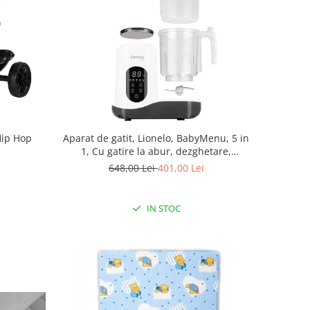
Hip Hop
Aparat de gatit, Lionelo, BabyMenu, 5 in
1, Cu gatire la abur, dezghetare,
amestecare, incalzire, sterilizare, Cu
648,00 Lei
401,00 Lei
recipient din tritan, Alb
IN STOC