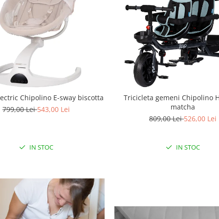
ectric Chipolino E-sway biscotta
Tricicleta gemeni Chipolino 
matcha
799,00 Lei
543,00 Lei
809,00 Lei
526,00 Lei
IN STOC
IN STOC