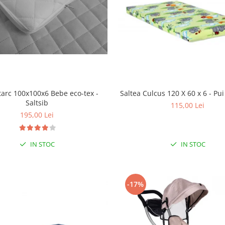
tarc 100x100x6 Bebe eco-tex -
Saltea Culcus 120 X 60 x 6 - P
Saltsib
115,00 Lei
195,00 Lei
IN STOC
IN STOC
-17%