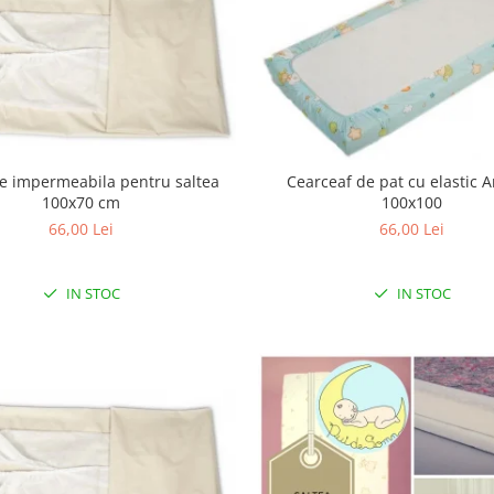
ie impermeabila pentru saltea
Cearceaf de pat cu elastic 
100x70 cm
100x100
66,00 Lei
66,00 Lei
IN STOC
IN STOC