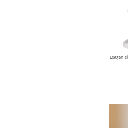
Triciclete copii si adulti
Trotinete copii si adulti
Biciclete fara pedale
Masinute fara pedale
Karturi si masinute cu pedale
Role copii si adulti
Masinute si motociclete electrice
Leagan el
Marsupii
Premergatoare
Skateboard
Scaune de biciclete copii
Baita, Igiena, Siguranta
Baie
Lenjerie mamici
Olite