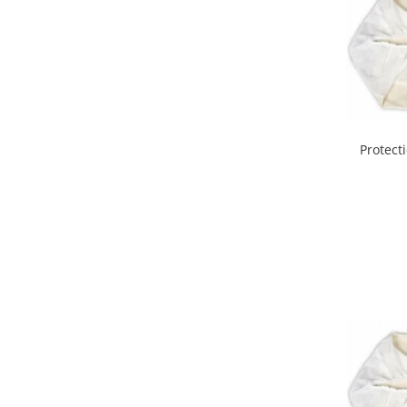
Interfoane, Sterilizatoare,
Electronice diverse
Incalzitoare si sterilizatoare
biberoane bebe
Umidificatoare electrice aer
Cantare bebelusi si adulti
Protect
Interfoane bebelusi
Aparate aerosoli
Aparate diverse
Aspirator nazal
Pompe san
Robot de bucatarie
Tensiometre
Termometre camera si baie
Termometre copii si bebe