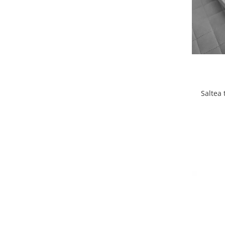
Lenjerii patut 140 x 70 cm
Lenjerie patuturi tineret
Baldachin patut
Paturici copii
Perne copii si mamici
Protectii saltea
Comode copii
Saltea 
Bariere de protectie pat
Porti de siguranta
Dulap si cutii jucarii
Sac de dormit copii
Fotolii copii
Leagane & balansoare & sezlonguri
Covorase de joaca
Carusele patut
Lampi de veghe