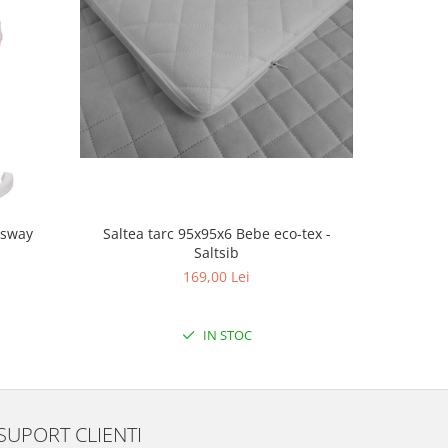
Saltea tarc 95x95x6 Bebe eco-tex -
-sway
Saltea 
Saltsib
169,00 Lei
IN STOC
SUPORT CLIENTI