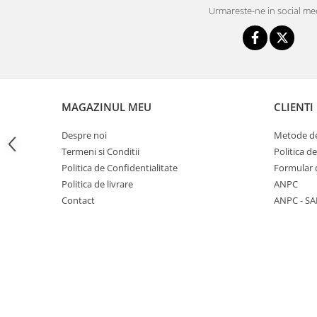
Triciclete copii si adulti
Urmareste-ne in social me
Trotinete copii si adulti
Biciclete fara pedale
Masinute fara pedale
Karturi si masinute cu pedale
MAGAZINUL MEU
CLIENTI
Role copii si adulti
Despre noi
Metode de
Masinute si motociclete electrice
Termeni si Conditii
Politica d
Marsupii
Politica de Confidentialitate
Formular 
Premergatoare
Politica de livrare
ANPC
Contact
ANPC - SA
Skateboard
Scaune de biciclete copii
Baita, Igiena, Siguranta
Baie
Lenjerie mamici
Olite