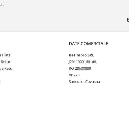
dia
DATE COMERCIALE
 Plata
Besimpro SRL
e Retur
J2011000166146
de Retur
RO 28600889
nr.778
L
Sancraiu, Covasna