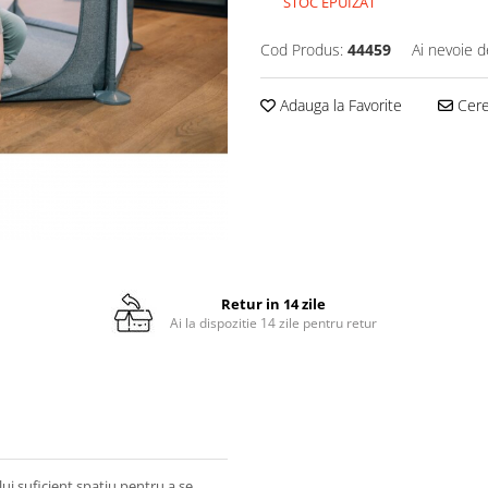
STOC EPUIZAT
Cod Produs:
44459
Ai nevoie d
Adauga la Favorite
Cere 
Retur in 14 zile
Ai la dispozitie 14 zile pentru retur
lui suficient spatiu pentru a se