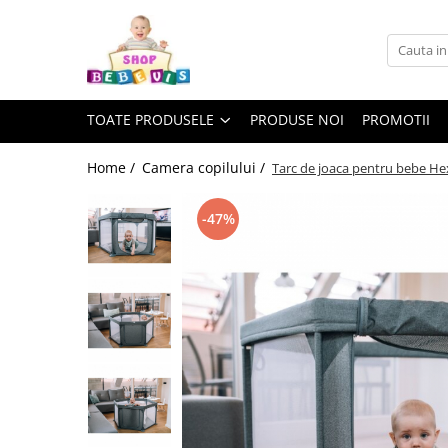
Toate Produsele
Carucioare copii
TOATE PRODUSELE
PRODUSE NOI
PROMOTII
Carucioare copii sport
Carucioare copii 2in1
Home /
Camera copilului /
Tarc de joaca pentru bebe He
Carucioare copii 3in1
-47%
Carucioare gemeni
Accesorii carucioare copii
Genti mamici
Huse ploaie si antiinsecte
Saci si invelitoare
Adaptoare
Umbrele carucioare
Accesorii diverse carucioare
Landouri pentru bebelusi