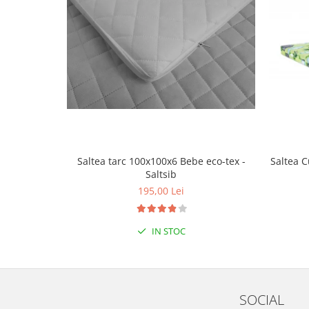
Mobilier Birou
Saltele de infasat
Scaun masa copii
La plimbare
Biciclete
Biciclete copii cu roti 10 inch (2-4
ani)
Biciclete copii cu roti 12 inch (3-6
Saltea tarc 100x100x6 Bebe eco-tex -
Saltea C
ani)
Saltsib
Biciclete copii cu roti 14 inch (3-7
195,00 Lei
ani)
Biciclete copii cu roti 16 inch (4-9
ani)
IN STOC
Biciclete copii cu roti 20 inch
Biciclete cu roti 24 inch
Biciclete cu roti 26 inch
SOCIAL
Biciclete cu roti 27 inch