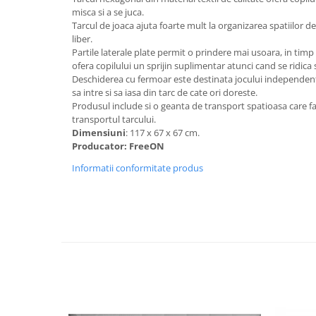
Lenjerii patut 140 x 70 cm
misca si a se juca.
Lenjerie patuturi tineret
Tarcul de joaca ajuta foarte mult la organizarea spatiilor de 
liber.
Baldachin patut
Partile laterale plate permit o prindere mai usoara, in timp
Paturici copii
ofera copilului un sprijin suplimentar atunci cand se ridica 
Perne copii si mamici
Deschiderea cu fermoar este destinata jocului independent al
sa intre si sa iasa din tarc de cate ori doreste.
Protectii saltea
Produsul include si o geanta de transport spatioasa care fa
Comode copii
transportul tarcului.
Dimensiuni
: 117 x 67 x 67 cm.
Bariere de protectie pat
Producator: FreeON
Porti de siguranta
Informatii conformitate produs
Dulap si cutii jucarii
Sac de dormit copii
Fotolii copii
Leagane & balansoare & sezlonguri
Covorase de joaca
Carusele patut
Lampi de veghe