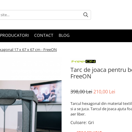
PRODUCATORI
CONTACT
BLOG
xagonal 17 x 67 x 67 cm - FreeON
Tarc de joaca pentru b
FreeON
398,00 Lei
210,00 Lei
Tarcul hexagonal din material textil
si a se juca. Tarcul de joaca ajuta fo
aer liber.
Culoare
:
Gri