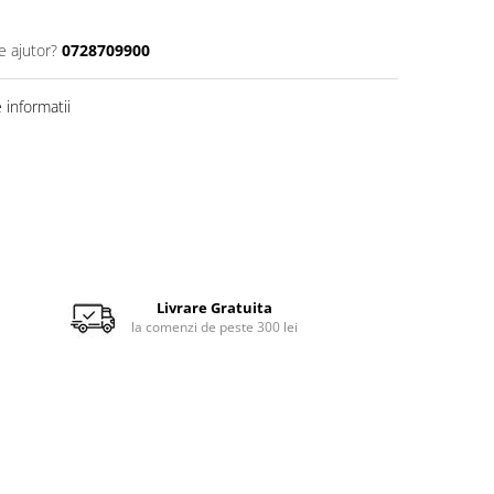
e ajutor?
0728709900
informatii
Livrare Gratuita
la comenzi de peste 300 lei