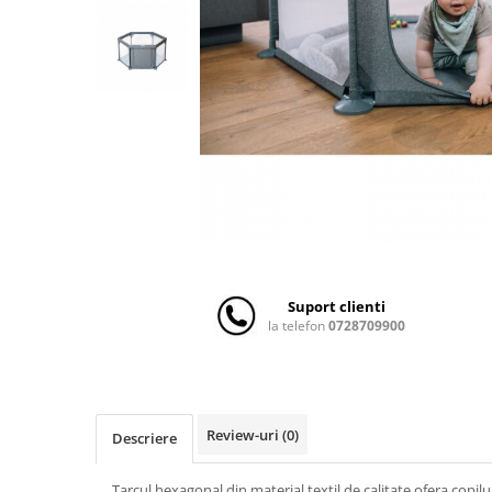
Scaune auto copii
Camera copilului
Patuturi copii
Patuturi lemn pana la 120 x 60 cm
Patuturi lemn 140 x 70 cm
Patuturi lemn 160 x 80 cm
Pat tineret
Patuturi pliabile si tarcuri de joaca
Saltele patut copii
Saltele mici
Suport clienti
Saltele de la 120 x 60 cm
la telefon
0728709900
Saltele de la 140 x 70 cm
Saltele 127 x 63 cm
Saltele de la 160 x 80 cm
Lenjerii patuturi
Review-uri
(0)
Descriere
Lenjerii patut 120 x 60 cm
Tarcul hexagonal din material textil de calitate ofera copilu