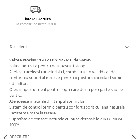
Mobilier Birou
Saltele de infasat
Livrare Gratuita
la comenzi de peste 300 lei
Scaun masa copii
La plimbare
Biciclete
Descriere
Biciclete copii cu roti 10 inch (2-4
ani)
Saltea Norisor 120 x 60 x 12 - Pui de Somn
Saltea potrivita pentru nou-nascuti si copii
Biciclete copii cu roti 12 inch (3-6
2 fete cu aceleasi caracteristici, combina un nivel ridicat de
ani)
confort cu suportul necesar pentru o postura corecta si somn
Biciclete copii cu roti 14 inch (3-7
odihnitor.
ani)
Ofera suportul ideal pentru copiii care dorm pe o parte sau pe
Biciclete copii cu roti 16 inch (4-9
burtica
ani)
Atenueaza miscarile din timpul somnului
Sistem de control termic pentru confort sporit cu lana naturala
Biciclete copii cu roti 20 inch
Rezistenta mare la tasare
Biciclete cu roti 24 inch
Suprafata de contact naturala cu husa detasabila din BUMBAC
100%.
Biciclete cu roti 26 inch
Biciclete cu roti 27 inch
DESCRIERE