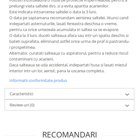
Folositi intotdeauna o husa de protectie impermeabila, pentru a
prelungi viata saltelei dvs. si a evita aparitia acarienilor.
Seturi de hranire
Este indicata intoarcerea saltelei o data la 3 luni.
Joaca si sport exterior
O data pe saptamana recomandam aerisirea saltelei. Atunci cand
indepartati asternuturile, lasati fereastra deschisa o vreme,
Trambuline
pentru ca orice umezeala acumulata in saltea sa se evapore.
Centre de joaca exterior
O data la 3 luni, duceti salteaua afara sau intr-un spatiu deschis si
bateti suprafata, eliminand astfel orice urma de praf si pastrandu-
Patine de gheata
i prospetimea.
Patine gheata reglabile
Alternativ, curatati salteaua cu aspiratorul, pentru a reduce riscul
contaminarii cu acarieni.
Patine gheata fixe
Daca salteaua se uda accidental, indepartati husa si lasati miezul
Corturi si casute copii
interior intr-un loc aerisit, pana la uscarea completa.
Baschet
Informatii conformitate produs
SANIUTE
Caracteristici
Mese de Tenis
Review-uri
(0)
Articole de plaja
Jucarii pentru copii
Aparate fitness
RECOMANDARI
Benzi de Alergare