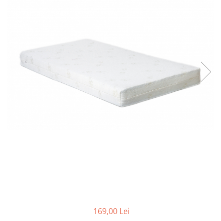
Scaune auto copii
Camera copilului
Patuturi copii
Patuturi lemn pana la 120 x 60 cm
Patuturi lemn 140 x 70 cm
Patuturi lemn 160 x 80 cm
Pat tineret
Patuturi pliabile si tarcuri de joaca
Saltele patut copii
Saltele mici
Saltele de la 120 x 60 cm
Saltele de la 140 x 70 cm
Saltele 127 x 63 cm
Saltele de la 160 x 80 cm
Lenjerii patuturi
169,00 Lei
Lenjerii patut 120 x 60 cm