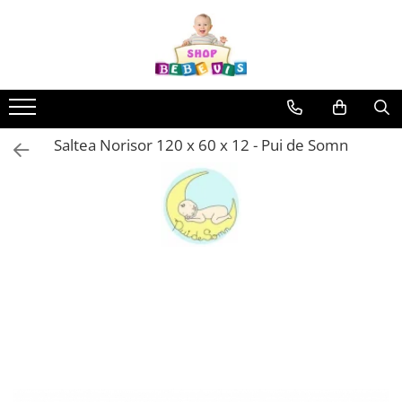
Toate Produsele
Carucioare copii
Carucioare copii sport
Saltea Norisor 120 x 60 x 12 - Pui de Somn
Carucioare copii 2in1
Carucioare copii 3in1
Carucioare gemeni
Accesorii carucioare copii
Genti mamici
Huse ploaie si antiinsecte
Saci si invelitoare
Adaptoare
Umbrele carucioare
Accesorii diverse carucioare
Landouri pentru bebelusi