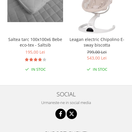
Interfoane, Sterilizatoare,
Electronice diverse
Incalzitoare si sterilizatoare
biberoane bebe
Umidificatoare electrice aer
Saltea tarc 100x100x6 Bebe
Leagan electric Chipolino E-
Cantare bebelusi si adulti
eco-tex - Saltsib
sway biscotta
Interfoane bebelusi
195,00 Lei
799,00 Lei
543,00 Lei
Aparate aerosoli
Aparate diverse
IN STOC
IN STOC
Aspirator nazal
Pompe san
SOCIAL
Robot de bucatarie
Urmareste-ne in social media
Tensiometre
Termometre camera si baie
Termometre copii si bebe