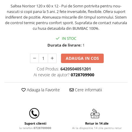
Lenjerii patut 140 x 70 cm
Saltea Norisor 120 x 60 x 12 - Pui de Somn
potrivita pentru nou-
Lenjerie patuturi tineret
nascuti si copii pana la 5 ani. 2 fete inversabile, flexibile. Ofera suport
Baldachin patut
indiferent de pozitie
.
Atenueaza miscarile din timpul somnului.
Sistem
de control termic pentru confort sporit.
Suprafata de contact naturala
Paturici copii
cu husa detasabila din BUMBAC 100%.
Perne copii si mamici
IN STOC
Protectii saltea
Durata de livrare:
1
Comode copii
Bariere de protectie pat
ADAUGA IN COS
Porti de siguranta
Cod Produs:
6420504051201
Ai nevoie de ajutor?
0728709900
Dulap si cutii jucarii
Sac de dormit copii
Adauga la Favorite
Cere informatii
Fotolii copii
Leagane & balansoare & sezlonguri
Covorase de joaca
Carusele patut
Retur in 14 zile
Suport clienti
Ai la dispozitie 14 zile pentru retur
la telefon
0728709900
Lampi de veghe