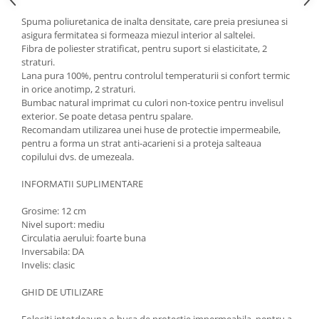
Triciclete copii si adulti
Spuma poliuretanica de inalta densitate, care preia presiunea si
Trotinete copii si adulti
asigura fermitatea si formeaza miezul interior al saltelei.
Fibra de poliester stratificat, pentru suport si elasticitate, 2
Biciclete fara pedale
straturi.
Masinute fara pedale
Lana pura 100%, pentru controlul temperaturii si confort termic
in orice anotimp, 2 straturi.
Karturi si masinute cu pedale
Bumbac natural imprimat cu culori non-toxice pentru invelisul
Role copii si adulti
exterior. Se poate detasa pentru spalare.
Recomandam utilizarea unei huse de protectie impermeabile,
Masinute si motociclete electrice
pentru a forma un strat anti-acarieni si a proteja salteaua
copilului dvs. de umezeala.
Marsupii
Premergatoare
INFORMATII SUPLIMENTARE
Skateboard
Grosime: 12 cm
Nivel suport: mediu
Scaune de biciclete copii
Circulatia aerului: foarte buna
Baita, Igiena, Siguranta
Inversabila: DA
Invelis: clasic
Baie
Lenjerie mamici
GHID DE UTILIZARE
Olite