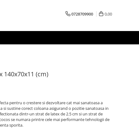
0728709900
0,00
x 140x70x11 (cm)
ecta pentru o crestere si dezvoltare cat mai sanatoasa a
 si sustine corect coloana asigurand o pozitie sanatoasa in
ectionata dintr-un strat de latex de 2.5 cm si un strat de
si cocos se numara printre cele mai performante tehnologii de
enta sporita.