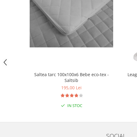
Triciclete copii si adulti
Trotinete copii si adulti
Biciclete fara pedale
Masinute fara pedale
Karturi si masinute cu pedale
Role copii si adulti
Masinute si motociclete electrice
Marsupii
Saltea tarc 100x100x6 Bebe eco-tex -
Leag
Premergatoare
Saltsib
195,00 Lei
Skateboard
Scaune de biciclete copii
IN STOC
Baita, Igiena, Siguranta
Baie
Lenjerie mamici
Olite
SOCIAL