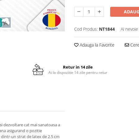
ADAUG
Cod Produs:
NT1844
Ai nevoie
Adauga la Favorite
Cere 
Retur in 14 zile
Ai la dispozitie 14 zile pentru retur
si dezvoltare cat mai sanatoasa a
ana asigurand o pozitie
dintr-un strat de latex de 2.5 cm