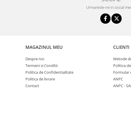
Seturi de hranire
Urmareste-ne in social me
Joaca si sport exterior
Trambuline
Centre de joaca exterior
Patine de gheata
MAGAZINUL MEU
CLIENTI
Patine gheata reglabile
Patine gheata fixe
Despre noi
Metode de
Corturi si casute copii
Termeni si Conditii
Politica d
Politica de Confidentialitate
Formular 
Baschet
Politica de livrare
ANPC
SANIUTE
Contact
ANPC - SA
Mese de Tenis
Articole de plaja
Jucarii pentru copii
Aparate fitness
Benzi de Alergare