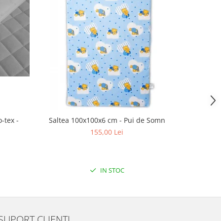
-tex -
Saltea 100x100x6 cm - Pui de Somn
Saltea 1
155,00 Lei
IN STOC
SUPORT CLIENTI