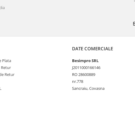
dia
DATE COMERCIALE
 Plata
Besimpro SRL
e Retur
J2011000166146
de Retur
RO 28600889
nr.778
L
Sancraiu, Covasna