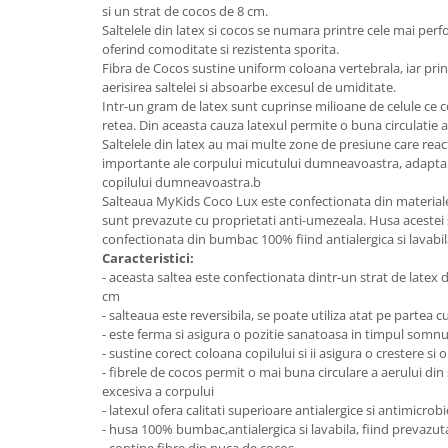
Lenjerii patut 140 x 70 cm
si un strat de cocos de 8 cm.
Saltelele din latex si cocos se numara printre cele mai per
Lenjerie patuturi tineret
oferind comoditate si rezistenta sporita.
Baldachin patut
Fibra de Cocos sustine uniform coloana vertebrala, iar prin
Paturici copii
aerisirea saltelei si absoarbe excesul de umiditate.
Intr-un gram de latex sunt cuprinse milioane de celule ce 
Perne copii si mamici
retea. Din aceasta cauza latexul permite o buna circulatie a
Protectii saltea
Saltelele din latex au mai multe zone de presiune care reac
Comode copii
importante ale corpului micutului dumneavoastra, adaptand
copilului dumneavoastra.b
Bariere de protectie pat
Salteaua MyKids Coco Lux este confectionata din materiale 
sunt prevazute cu proprietati anti-umezeala. Husa acestei s
Porti de siguranta
confectionata din bumbac 100% fiind antialergica si lavabil
Dulap si cutii jucarii
Caracteristici:
- aceasta saltea este confectionata dintr-un strat de latex 
Sac de dormit copii
cm
- salteaua este reversibila, se poate utiliza atat pe partea c
Fotolii copii
- este ferma si asigura o pozitie sanatoasa in timpul somnu
Leagane & balansoare & sezlonguri
- sustine corect coloana copilului si ii asigura o crestere s
- fibrele de cocos permit o mai buna circulare a aerului din 
Covorase de joaca
excesiva a corpului
Carusele patut
- latexul ofera calitati superioare antialergice si antimicrob
- husa 100% bumbac,antialergica si lavabila, fiind prevazu
Lampi de veghe