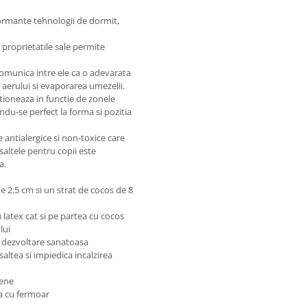
formante tehnologii de dormit,
 proprietatile sale permite
comunica intre ele ca o adevarata
 aerului si evaporarea umezelii.
tioneaza in functie de zonele
u-se perfect la forma si pozitia
antialergice si non-toxice care
altele pentru copii este
a.
de 2.5 cm si un strat de cocos de 8
u latex cat si pe partea cu cocos
lui
i o dezvoltare sanatoasa
saltea si impiedica incalzirea
iene
ta cu fermoar