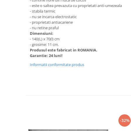
- contine fibre din nuca de cocos
- este o saltea prevazuta cu proprietati anti-umezeala
Mobilier Birou
- stabila termic
Saltele de infasat
- nu se incarca electrostatic
- proprietati antiacariene
Scaun masa copii
- nu retine praful
La plimbare
Dimensiuni:
- 140(L) x 70(l) cm
Biciclete
- grosime: 11 cm.
Biciclete copii cu roti 10 inch (2-4
Produsul este fabricat in ROMANIA.
ani)
Garantie: 24 luni!
Biciclete copii cu roti 12 inch (3-6
Informatii conformitate produs
ani)
Biciclete copii cu roti 14 inch (3-7
ani)
Biciclete copii cu roti 16 inch (4-9
ani)
Biciclete copii cu roti 20 inch
Biciclete cu roti 24 inch
Biciclete cu roti 26 inch
-32%
Biciclete cu roti 27 inch