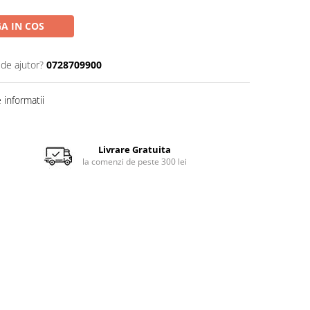
A IN COS
 de ajutor?
0728709900
informatii
Livrare Gratuita
la comenzi de peste 300 lei