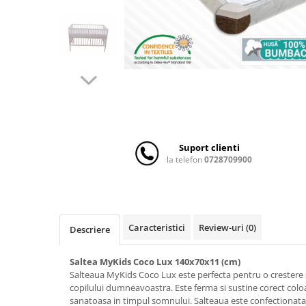
Scaune auto copii
Camera copilului
Patuturi copii
Patuturi lemn pana la 120 x 60 cm
Patuturi lemn 140 x 70 cm
Patuturi lemn 160 x 80 cm
Pat tineret
Patuturi pliabile si tarcuri de joaca
Suport clienti
la telefon
0728709900
Saltele patut copii
Saltele mici
Saltele de la 120 x 60 cm
Saltele de la 140 x 70 cm
Caracteristici
Review-uri
(0)
Descriere
Saltele 127 x 63 cm
Saltele de la 160 x 80 cm
Saltea MyKids Coco Lux 140x70x11 (cm)
Lenjerii patuturi
Salteaua MyKids Coco Lux este perfecta pentru o crestere 
copilului dumneavoastra. Este ferma si sustine corect colo
Lenjerii patut 120 x 60 cm
sanatoasa in timpul somnului. Salteaua este confectionata 