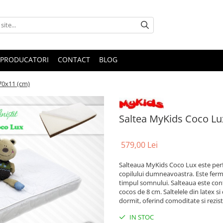
PRODUCATORI
CONTACT
BLOG
70x11 (cm)
Saltea MyKids Coco Lu
579,00 Lei
Salteaua MyKids Coco Lux este perf
copilului dumneavoastra. Este ferma
timpul somnului. Salteaua este conf
cocos de 8 cm. Saltelele din latex 
dormit, oferind comoditate si rezist
IN STOC