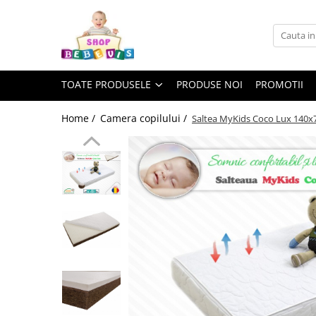
Toate Produsele
Carucioare copii
TOATE PRODUSELE
PRODUSE NOI
PROMOTII
Carucioare copii sport
Carucioare copii 2in1
Home /
Camera copilului /
Saltea MyKids Coco Lux 140x
Carucioare copii 3in1
Carucioare gemeni
Accesorii carucioare copii
Genti mamici
Huse ploaie si antiinsecte
Saci si invelitoare
Adaptoare
Umbrele carucioare
Accesorii diverse carucioare
Landouri pentru bebelusi