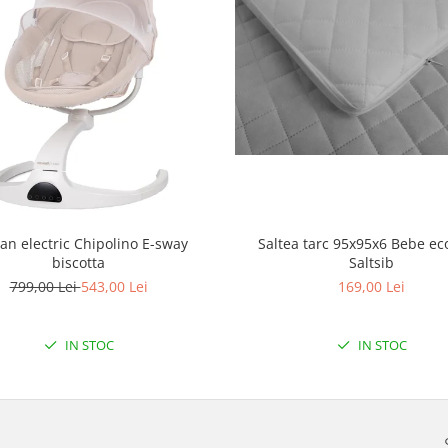
Saltea tarc 95x95x6 Bebe eco
an electric Chipolino E-sway
Saltsib
biscotta
169,00 Lei
799,00 Lei
543,00 Lei
IN STOC
IN STOC