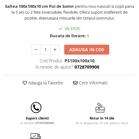
Lampi de veghe
Saltea 100x100x10 cm Pui de Somn
pentru nou-nascuti si copii pana
la 5 ani cu 2 fete inversabile, flexibile. Ofera suport indiferent de
Mobilier Birou
pozitie. Atenueaza miscarile din timpul somnului.
Saltele de infasat
IN STOC
Durata de livrare:
1
ADAUGA IN COS
Cod Produs:
PS100x100x10
Ai nevoie de ajutor?
0728709900
Adauga la Favorite
Cere informatii
Retur in 14 zile
Suport clienti
Ai la dispozitie 14 zile pentru retur
la telefon
0728709900