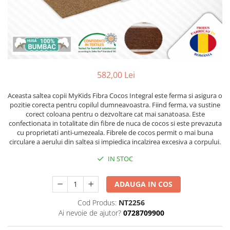
Lenjerii patut 120 x 60 cm
Termometre copii si bebe
Lenjerii patut 140 x 70 cm
Biciclete fara pedale
Alte Sporturi
Lenjerie patuturi tineret
Masinute fara pedale
Mingi fitness si medicinale
Baldachin patut
Karturi si masinute cu pedale
Scara antrenament
Paturici copii
Role copii si adulti
Perne copii si mamici
582,00 Lei
Masinute si motociclete electrice
Protectii saltea
Comode copii
Marsupii
Aceasta saltea copii MyKids Fibra Cocos Integral este ferma si asigura o
pozitie corecta pentru copilul dumneavoastra. Fiind ferma, va sustine
Bariere de protectie pat
Premergatoare
corect coloana pentru o dezvoltare cat mai sanatoasa. Este
confectionata in totalitate din fibre de nuca de cocos si este prevazuta
Porti de siguranta
Skateboard
cu proprietati anti-umezeala. Fibrele de cocos permit o mai buna
circulare a aerului din saltea si impiedica incalzirea excesiva a corpului.
Dulap si cutii jucarii
Scaune de biciclete copii
Sac de dormit copii
IN STOC
Fotolii copii
ADAUGA IN COS
Leagane & balansoare & sezlonguri
Cod Produs:
NT2256
Covorase de joaca
Ai nevoie de ajutor?
0728709900
Carusele patut