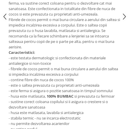
ferma, va sustine corect coloana pentru o dezvoltare cat mai
sanatoasa. Este confectionata in totalitate din fibre de nuca de
cocos si este prevazuta cu proprietati anti-umezeala.
Fibrele de cocos permit o mai buna circulare a aerului din saltea si
impiedica incalzirea excesiva a corpului. Este o saltea copii
prevazuta cu o husa lavabila, matlasata si antialergica. Se
recomanda ca la fiecare schimbare a lenjeriei sa se intoarca
salteaua pentru copii de pe o parte pe alta, pentru o mai buna
aerisire.
Caracteristici:
- este testata dermatologic si confectionata din materiale
antialergice si non-toxice
- fibrele de cocos permit o mai buna circulare a aerului din saltea
si impiedica incalzirea excesiva a corpului
- contine fibre din nuca de cocos 100%
- este o saltea prevazuta cu proprietati anti-umezeala
- este ferma si asigura o pozitie sanatoasa in timpul somnului
- husa este matlasata,
100% BUMBAC
si prevazuta cu fermoar
- sustine corect coloana copilului si ii asigura o crestere si o
dezvoltare sanatoasa
- husa este matlasata, lavabila si antialergica
- stabila termic - nu se incarca electrostatic
- nu permite dezvoltarea acarienilor
- nu retine praful