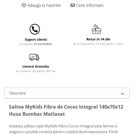
Lampi de veghe
Adauga la Favorite
Cere informatii
Mobilier Birou
Saltele de infasat
Retur in 14 zile
Suport clienti
Ai la dispozitie 14 zile pentru retur
la telefon
0728709900
Livrare Gratuita
la comenzi de peste 300 lei
Descriere
Saltea MyKids Fibra de Cocos Integral 140x70x12
Husa Bumbac Matlasat
Aceasta saltea copii MyKids Fibra Cocos Integral este ferma si
asigura o pozitie corecta pentru copilul dumneavoastra. Fiind