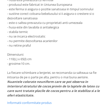
- produsul este fabricat in Uniunea Europeana
- este ferma si asigura o pozitie sanatoasa in timpul somnului
- sustine corect coloana bebelusului si ii asigura o crestere si o
dezvoltare sanatoasa
- este o saltea prevazuta cu proprietati anti-umezeala
- husa este din lavabila si antialergica
- stabila termic
- nu se incarca electrostatic
- nu permite dezvoltarea acarienilor
- nu retine praful
Dimensiuni:
- 110(L) x 65(l) cm
- grosime:10 cm.
La fiecare schimbare a lenjeriei, se recomanda ca salteaua sa fie
intoarsa de pe o parte pe alta, pentru o mai buna aerisire.
Nuantele colorate neuniform care se pot observa in
interiorul stratului de cocos provin de la laptele de latex cu
care sunt tratate placile de cocos pentru a le stabiliza si a le
oferi elasticitate.
Informatii conformitate produs