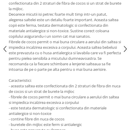
confectionata din 2 straturi de fibra de cocos si un strat de burete
la mijloc.
Deoarece micutii isi petrec foarte mult timp intr-un patut,
alegerea saltelei este un detaliu foarte important. Aceasta saltea
copii este ferma, testata dermatologic si confectionata din
materiale antialergice si non-toxice. Sustine corect coloana
copilului asigurandu-i un somn cat mai sanatos.
Fibrele de cocos permit o mai buna circulare a aerului din saltea si
impiedica incalzirea excesiva a corpului. Aceasta saltea bebelusi
este prevazuta cu o husa antialergica si lavabila care va fi perfecta
pentru pielea sensibila a micutului dumneavoastra. Se
recomanda ca la fiecare schimbare a lenjeriei salteaua sa fie
intoarsa de pe o parte pe alta pentru o mai buna aerisire.
Caracteristici:
- aceasta saltea este confectionata din 2 straturi de fibra din nuca
de cocos si un strat de burete la mijloc
- fibrele de cocos permit o mai buna circulare a aerului din saltea
si impiedica incalzirea excesiva a corpului
- este testata dermatologic si confectionata din materiale
antialergice si non-toxice
- contine fibre din nuca de cocos
- buretele din mijloc este ferm si antialergic
- husa este prevazuta cu fermoar