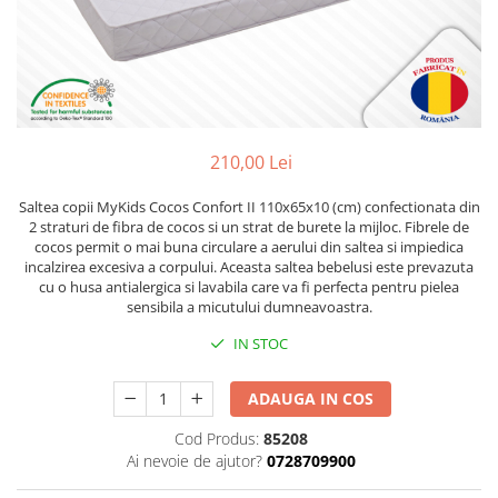
Lenjerii patut 120 x 60 cm
Termometre copii si bebe
Lenjerii patut 140 x 70 cm
Biciclete fara pedale
Alte Sporturi
Lenjerie patuturi tineret
Masinute fara pedale
Mingi fitness si medicinale
Baldachin patut
Karturi si masinute cu pedale
Scara antrenament
Paturici copii
Role copii si adulti
Perne copii si mamici
210,00 Lei
Masinute si motociclete electrice
Protectii saltea
Comode copii
Marsupii
Saltea copii MyKids Cocos Confort II 110x65x10 (cm) confectionata din
2 straturi de fibra de cocos si un strat de burete la mijloc. Fibrele de
Bariere de protectie pat
Premergatoare
cocos permit o mai buna circulare a aerului din saltea si impiedica
incalzirea excesiva a corpului. Aceasta saltea bebelusi este prevazuta
Porti de siguranta
Skateboard
cu o husa antialergica si lavabila care va fi perfecta pentru pielea
sensibila a micutului dumneavoastra.
Dulap si cutii jucarii
Scaune de biciclete copii
Sac de dormit copii
IN STOC
Fotolii copii
ADAUGA IN COS
Leagane & balansoare & sezlonguri
Cod Produs:
85208
Covorase de joaca
Ai nevoie de ajutor?
0728709900
Carusele patut