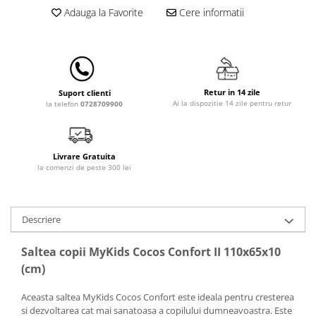
Lampi de veghe
Adauga la Favorite
Cere informatii
Mobilier Birou
Saltele de infasat
Retur in 14 zile
Suport clienti
Ai la dispozitie 14 zile pentru retur
la telefon
0728709900
Livrare Gratuita
la comenzi de peste 300 lei
Descriere
Saltea copii MyKids Cocos Confort II 110x65x10
(cm)
Aceasta saltea MyKids Cocos Confort este ideala pentru cresterea
si dezvoltarea cat mai sanatoasa a copilului dumneavoastra. Este