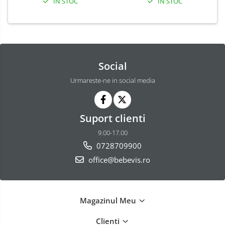
IN STOC
IN STOC
Aparate Vibromasaj si accesorii
masaj
Box
Bare - Discuri - Greutati
Social
Saltele si Covoare sport Fitness
sau Yoga
Urmareste-ne in social media
Alte Sporturi
Mingi fitness si medicinale
Suport clienti
Scara antrenament
9.00-17.00
Incalzitoare si sterilizatoare
0728709900
biberoane bebe
office@bebevis.ro
Umidificatoare electrice aer
Cantare bebelusi si adulti
Interfoane bebelusi
Magazinul Meu
Aparate aerosoli
Clienti