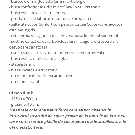
- buretele din mijloc este ferm si antialergic
- husa confectionata din microfibre lipite ultrasonic
Masinute fara pedale
- husa este prevazuta cu fermoar
- produsul este fabricat in Uniunea Europeana
Karturi si masinute cu pedale
- salteluta cocos Confort comparativ cu cea Cocos-burete-cocos
Role copii si adulti
este mai rigida
- este ferma si asigura o pozitie sanatoasa in timpul somnului
Masinute si motociclete electrice
- sustine corect coloana bebelusului si ii asigura o crestere si o
Marsupii
dezvoltare sanatoasa
- este o saltea prevazuta cu proprietati anti-umezeala
Premergatoare
- husa este lavabila si antialergica
- stabila termic
Skateboard
- nu se incarca electrostatic
Scaune de biciclete copii
- nu permite dezvoltarea acarienilor
- nu retine praful
Baie
Aparate
fitness
Dimensiuni:
Lenjerie mamici
Interfoane,
- 105(L) x 70(l) cm
Olite
Sterilizatoare,
- grosime: 10 cm.
Electronice
Nuantele colorate neuniform care se pot observa in
Seturi de hranire
interiorul stratului de cocos provin de la laptele de latex cu
diverse
Trambuline
care sunt tratate placile de cocos pentru a le stabiliza si a le
oferi elasticitate.
Centre de joaca exterior