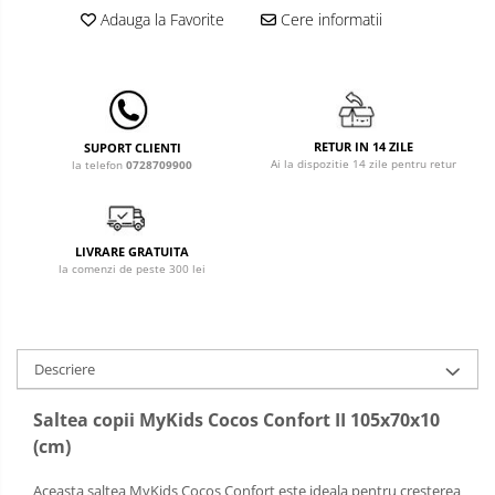
Adauga la Favorite
Cere informatii
Baldachin patut
Paturici copii
Perne copii si mamici
Protectii saltea
Comode copii
RETUR IN 14 ZILE
SUPORT CLIENTI
Ai la dispozitie 14 zile pentru retur
la telefon
0728709900
Bariere de protectie pat
Porti de siguranta
Dulap si cutii jucarii
LIVRARE GRATUITA
la comenzi de peste 300 lei
Sac de dormit copii
Fotolii copii
Leagane & balansoare & sezlonguri
Descriere
Covorase de joaca
Saltea copii MyKids Cocos Confort II 105x70x10
Carusele patut
(cm)
Lampi de veghe
Aceasta saltea MyKids Cocos Confort este ideala pentru cresterea
Mobilier Birou