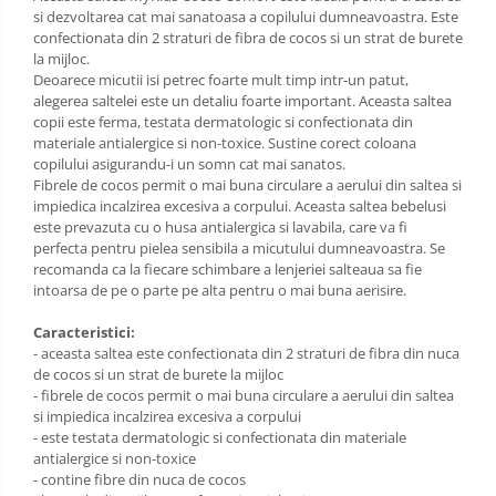
si dezvoltarea cat mai sanatoasa a copilului dumneavoastra. Este
Saltele de infasat
confectionata din 2 straturi de fibra de cocos si un strat de burete
la mijloc.
Biciclete
Deoarece micutii isi petrec foarte mult timp intr-un patut,
Biciclete copii cu roti 10 inch (2-4
alegerea saltelei este un detaliu foarte important. Aceasta saltea
ani)
copii este ferma, testata dermatologic si confectionata din
materiale antialergice si non-toxice. Sustine corect coloana
Biciclete copii cu roti 12 inch (3-6
copilului asigurandu-i un somn cat mai sanatos.
ani)
Fibrele de cocos permit o mai buna circulare a aerului din saltea si
Biciclete copii cu roti 14 inch (3-7
impiedica incalzirea excesiva a corpului. Aceasta saltea bebelusi
ani)
este prevazuta cu o husa antialergica si lavabila, care va fi
perfecta pentru pielea sensibila a micutului dumneavoastra. Se
Biciclete copii cu roti 16 inch (4-9
recomanda ca la fiecare schimbare a lenjeriei salteaua sa fie
ani)
intoarsa de pe o parte pe alta pentru o mai buna aerisire.
Biciclete copii cu roti 20 inch
Caracteristici:
Biciclete cu roti 24 inch
- aceasta saltea este confectionata din 2 straturi de fibra din nuca
Biciclete cu roti 26 inch
de cocos si un strat de burete la mijloc
- fibrele de cocos permit o mai buna circulare a aerului din saltea
Biciclete cu roti 27 inch
si impiedica incalzirea excesiva a corpului
Triciclete copii si adulti
- este testata dermatologic si confectionata din materiale
antialergice si non-toxice
Trotinete copii si adulti
- contine fibre din nuca de cocos
Biciclete fara pedale