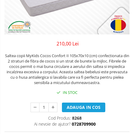
copii
Landouri pentru bebelusi
Patuturi copii
Patuturi lemn pana la 120 x 60 cm
Patuturi lemn 140 x 70 cm
Patuturi lemn 160 x 80 cm
Pat tineret
210,00 Lei
Patuturi pliabile si tarcuri de joaca
Saltea copii MyKids Cocos Confort II 105x70x10 (cm) confectionata din
Saltele patut copii
2 straturi de fibra de cocos si un strat de burete la mijloc. Fibrele de
cocos permit o mai buna circulare a aerului din saltea si impiedica
Saltele mici
incalzirea excesiva a corpului. Aceasta saltea bebelusi este prevazuta
Saltele de la 120 x 60 cm
cu o husa antialergica si lavabila care va fi perfecta pentru pielea
sensibila a micutului dumneavoastra.
Saltele de la 140 x 70 cm
Saltele 127 x 63 cm
IN STOC
Saltele de la 160 x 80 cm
ADAUGA IN COS
Lenjerii patuturi
Lenjerii patut 120 x 60 cm
Cod Produs:
8268
Ai nevoie de ajutor?
0728709900
Lenjerii patut 140 x 70 cm
Lenjerie patuturi tineret