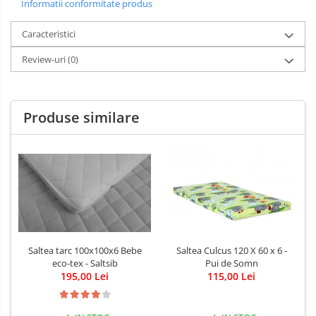
Informatii conformitate produs
Patine de gheata
Patine gheata reglabile
Caracteristici
Patine gheata fixe
Review-uri
(0)
Corturi si casute copii
Baschet
Produse similare
SANIUTE
Mese de Tenis
Articole de plaja
Benzi de Alergare
Biciclete Fitness
Steppere Fitness
Aparate Fitness Multifunctionale
Saltea tarc 100x100x6 Bebe
Saltea Culcus 120 X 60 x 6 -
eco-tex - Saltsib
Pui de Somn
Biciclete Eliptice
195,00 Lei
115,00 Lei
Aparate Fitness de Vaslit
Banci forta multifunctionale