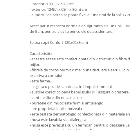
- interior: 120(L) x 60(l) cm
Mobilier Birou
- exterior: 124(L) x 68(l) x 86(h) cm
- suportul de saltea se poate fixa la 3 inaltimi de la sol: 17
Saltele de infasat
Scaun masa copii
Acest patut respecta normele de siguranta ale Uniunii Europ
de 6 cm, pentru a evita pericolele de accidentare.
La plimbare
Biciclete
Saltea copii Confort 120x60x8(cm)
Biciclete copii cu roti 10 inch (2-4
Caracteristici:
ani)
- aceasta saltea este confectionata din 2 straturi din fibra d
Biciclete copii cu roti 12 inch (3-6
mijloc
ani)
- fibrele de cocos permit o mai buna circulare a aerului din 
Biciclete copii cu roti 14 inch (3-7
excesiva a corpului
- este ferma,
ani)
- asigura o pozitie sanatoasa in timpul somnului
Biciclete copii cu roti 16 inch (4-9
- sustine corect coloana bebelusului si ii asigura o crester
ani)
- contine fibre din nuca de cocos
Biciclete copii cu roti 20 inch
- buretele din mijloc este ferm si antialergic
- are proprietati anti-umezeala
Biciclete cu roti 24 inch
- este testata dermatologic, confectionata din materiale ant
Biciclete cu roti 26 inch
- husa este lavabila si antialergica
Biciclete cu roti 27 inch
- husa este prevazuta cu un fermoar, pentru o detasare u