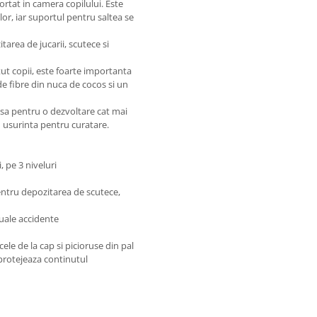
sortat in camera copilului. Este
or, iar suportul pentru saltea se
area de jucarii, scutece si
ut copii, este foarte importanta
de fibre din nuca de cocos si un
oasa pentru o dezvoltare cat mai
u usurinta pentru curatare.
i, pe 3 niveluri
pentru depozitarea de scutece,
tuale accidente
cele de la cap si picioruse din pal
 protejeaza continutul