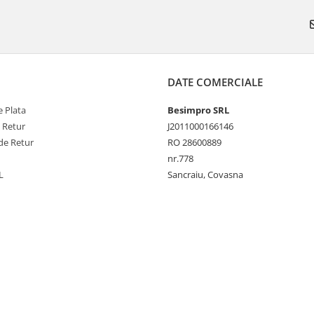
DATE COMERCIALE
 Plata
Besimpro SRL
e Retur
J2011000166146
de Retur
RO 28600889
nr.778
L
Sancraiu, Covasna