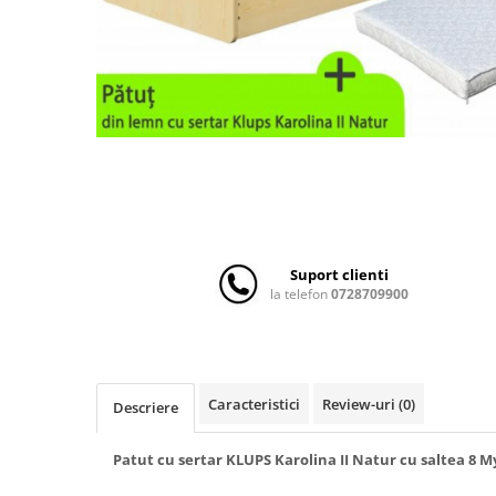
Scaune auto copii
Camera copilului
Patuturi copii
Patuturi lemn pana la 120 x 60 cm
Patuturi lemn 140 x 70 cm
Patuturi lemn 160 x 80 cm
Pat tineret
Patuturi pliabile si tarcuri de joaca
Saltele patut copii
Suport clienti
Saltele mici
la telefon
0728709900
Saltele de la 120 x 60 cm
Saltele de la 140 x 70 cm
Saltele 127 x 63 cm
Caracteristici
Review-uri
(0)
Descriere
Saltele de la 160 x 80 cm
Lenjerii patuturi
Patut cu sertar KLUPS Karolina II Natur cu saltea 8 M
Lenjerii patut 120 x 60 cm