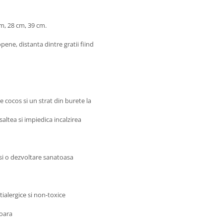
 cm, 28 cm, 39 cm.
ene, distanta dintre gratii fiind
e cocos si un strat din burete la
saltea si impiedica incalzirea
e si o dezvoltare sanatoasa
ialergice si non-toxice
soara