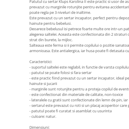
Lenjerii patut 140 x 70 cm
Patutul cu sertar Klups Karolina II este practic si usor de a
prevazut cu marginile rotunjite pentru evitarea accidentaril
Lenjerie patuturi tineret
poate regla pe 3 niveluri de inaltime.
Baldachin patut
Este prevazut cu un sertar incapator, perfect pentru depozit
hainute pentru bebelusi.
Paturici copii
Deoarece bebelusul isi petrece foarte multe ore intr-un pat
Perne copii si mamici
alegerea saltelei. Aceasta este confectionata din 2 straturi 
Protectii saltea
strat din burete, la mijloc.
Salteaua este ferma si ii permite copilului o pozitie sanat
Comode copii
armonioasa. Este antialergica, iar husa poate fi detasata c
Bariere de protectie pat
Caracteristici:
Porti de siguranta
- suportul saltelei este reglabil, in functie de varsta copilulu
- patutul se poate folosi si fara sertar
Dulap si cutii jucarii
- este practic fiind prevazut cu un sertar incapator, ideal 
Sac de dormit copii
hainute si jucarii
- marginile sunt rotunjite pentru a proteja copilul de even
Fotolii copii
- este confectionat din materiale de calitate, non-toxice
Leagane & balansoare & sezlonguri
- lateralele cu gratii sunt confectionate din lemn de pin, iar 
- sertarul este prevazut cu roti si un placaj acoperitor care
Covorase de joaca
- patutul poate fi curatat si asamblat cu usurinta
- culoare: natur.
Carusele patut
Lampi de veghe
Dimensiuni: