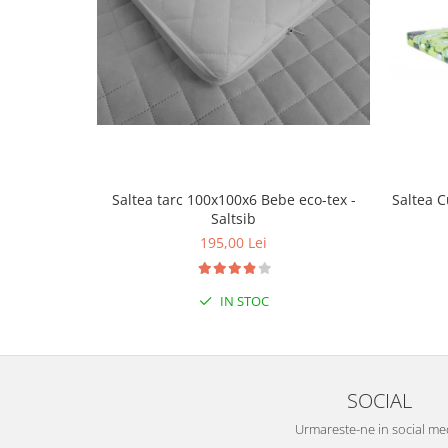
Seturi de hranire
Joaca si sport exterior
Trambuline
Centre de joaca exterior
Patine de gheata
Patine gheata reglabile
Patine gheata fixe
Saltea tarc 100x100x6 Bebe eco-tex -
Saltea C
Saltsib
Corturi si casute copii
195,00 Lei
Baschet
SANIUTE
IN STOC
Mese de Tenis
Articole de plaja
Jucarii pentru copii
SOCIAL
Aparate fitness
Benzi de Alergare
Urmareste-ne in social me