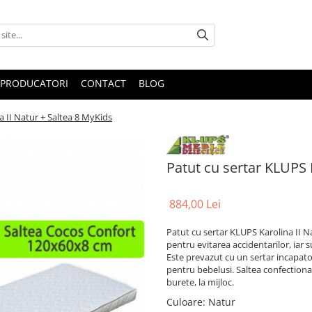
PRODUCATORI
CONTACT
BLOG
a II Natur + Saltea 8 MyKids
Patut cu sertar KLUPS 
884,00 Lei
Patut cu sertar KLUPS Karolina II N
pentru evitarea accidentarilor, iar 
Este prevazut cu un sertar incapator
pentru bebelusi. Saltea confectionat
burete, la mijloc.
Culoare
:
Natur