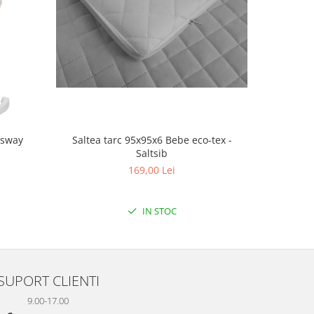
Saltea tarc 95x95x6 Bebe eco-tex -
-sway
Saltea 
Saltsib
169,00 Lei
IN STOC
SUPORT CLIENTI
9.00-17.00