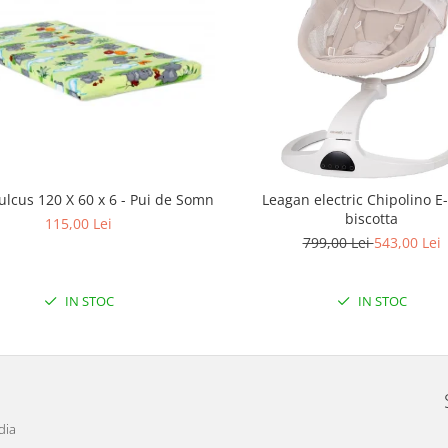
ulcus 120 X 60 x 6 - Pui de Somn
Leagan electric Chipolino E
biscotta
115,00 Lei
799,00 Lei
543,00 Lei
IN STOC
IN STOC
dia