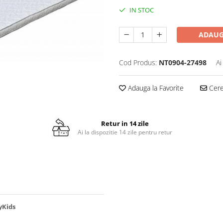
IN STOC
ADAUG
Cod Produs:
NT0904-27498
Ai
Adauga la Favorite
Cere 
Retur in 14 zile
Ai la dispozitie 14 zile pentru retur
yKids