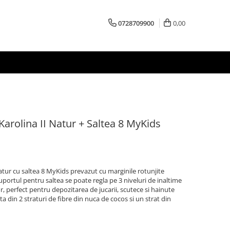
0728709900
0,00
Karolina II Natur + Saltea 8 MyKids
atur cu saltea 8 MyKids prevazut cu marginile rotunjite
suportul pentru saltea se poate regla pe 3 niveluri de inaltime
, perfect pentru depozitarea de jucarii, scutece si hainute
a din 2 straturi de fibre din nuca de cocos si un strat din