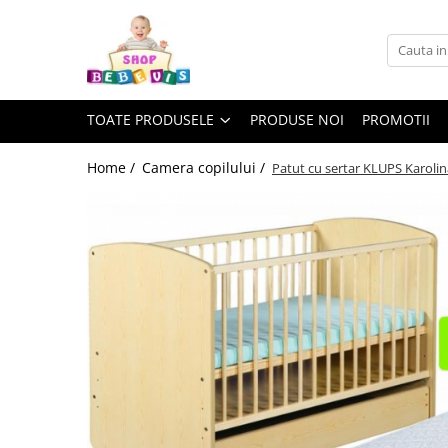
Toate Produsele
Carucioare copii
TOATE PRODUSELE
PRODUSE NOI
PROMOTII
Carucioare copii sport
Carucioare copii 2in1
Home /
Camera copilului /
Patut cu sertar KLUPS Karolin
Carucioare copii 3in1
Carucioare gemeni
Accesorii carucioare copii
Genti mamici
Huse ploaie si antiinsecte
Saci si invelitoare
Adaptoare
Umbrele carucioare
Accesorii diverse carucioare
Landouri pentru bebelusi