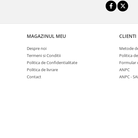
Biciclete Fitness
Steppere Fitness
Aparate Fitness Multifunctionale
Biciclete Eliptice
MAGAZINUL MEU
CLIENTI
Aparate Fitness de Vaslit
Despre noi
Metode de
Banci forta multifunctionale
Termeni si Conditii
Politica d
Aparate Vibromasaj si accesorii
Politica de Confidentialitate
Formular 
masaj
Politica de livrare
ANPC
Box
Contact
ANPC - SA
Bare - Discuri - Greutati
Saltele si Covoare sport Fitness
sau Yoga
Alte Sporturi
Mingi fitness si medicinale
Scara antrenament