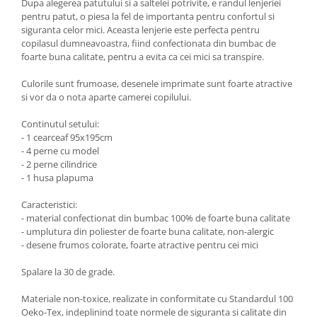
Dupa alegerea patutului si a saltelei potrivite, e randul lenjeriei
pentru patut, o piesa la fel de importanta pentru confortul si
siguranta celor mici. Aceasta lenjerie este perfecta pentru
copilasul dumneavoastra, fiind confectionata din bumbac de
foarte buna calitate, pentru a evita ca cei mici sa transpire.
Culorile sunt frumoase, desenele imprimate sunt foarte atractive
si vor da o nota aparte camerei copilului.
Continutul setului:
- 1 cearceaf 95x195cm
- 4 perne cu model
- 2 perne cilindrice
- 1 husa plapuma
Caracteristici:
- material confectionat din bumbac 100% de foarte buna calitate
- umplutura din poliester de foarte buna calitate, non-alergic
- desene frumos colorate, foarte atractive pentru cei mici
Spalare la 30 de grade.
Materiale non-toxice, realizate in conformitate cu Standardul 100
Oeko-Tex, indeplinind toate normele de siguranta si calitate din