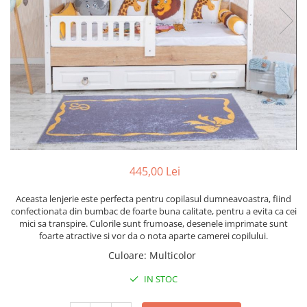
Lenjerii patut 120 x 60 cm
Termometre copii si bebe
Lenjerii patut 140 x 70 cm
Biciclete fara pedale
Alte Sporturi
Lenjerie patuturi tineret
Masinute fara pedale
Mingi fitness si medicinale
Baldachin patut
Karturi si masinute cu pedale
Scara antrenament
Paturici copii
Role copii si adulti
Perne copii si mamici
Masinute si motociclete electrice
Protectii saltea
Comode copii
Marsupii
Bariere de protectie pat
Premergatoare
Porti de siguranta
Skateboard
445,00 Lei
Dulap si cutii jucarii
Scaune de biciclete copii
Aceasta lenjerie este perfecta pentru copilasul dumneavoastra, fiind
Sac de dormit copii
confectionata din bumbac de foarte buna calitate, pentru a evita ca cei
mici sa transpire. Culorile sunt frumoase, desenele imprimate sunt
Fotolii copii
foarte atractive si vor da o nota aparte camerei copilului.
Leagane & balansoare & sezlonguri
Culoare
:
Multicolor
Covorase de joaca
IN STOC
Carusele patut