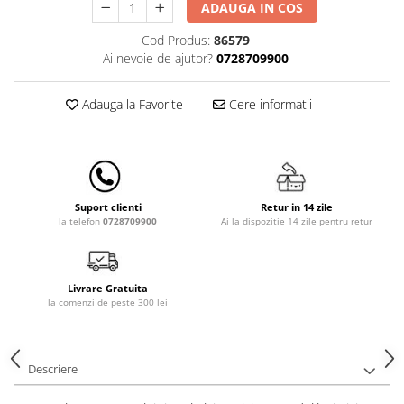
ADAUGA IN COS
Lampi de veghe
Cod Produs:
86579
Mobilier Birou
Ai nevoie de ajutor?
0728709900
Saltele de infasat
Adauga la Favorite
Cere informatii
Retur in 14 zile
Suport clienti
Ai la dispozitie 14 zile pentru retur
la telefon
0728709900
Livrare Gratuita
la comenzi de peste 300 lei
Descriere