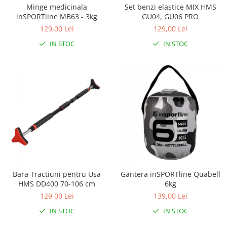
Interfoane, Sterilizatoare,
Minge medicinala
Set benzi elastice MIX HMS
Electronice diverse
inSPORTline MB63 - 3kg
GU04, GU06 PRO
Incalzitoare si sterilizatoare
129,00 Lei
129,00 Lei
biberoane bebe
IN STOC
IN STOC
Umidificatoare electrice aer
Cantare bebelusi si adulti
Interfoane bebelusi
Aparate aerosoli
Aparate diverse
Aspirator nazal
Pompe san
Robot de bucatarie
Bara Tractiuni pentru Usa
Gantera inSPORTline Quabell
Tensiometre
HMS DD400 70-106 cm
6kg
Termometre camera si baie
129,00 Lei
139,00 Lei
Termometre copii si bebe
IN STOC
IN STOC