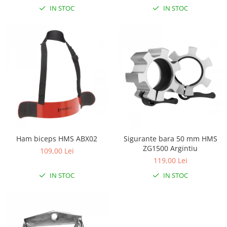
Lenjerii patut 140 x 70 cm
IN STOC
IN STOC
Lenjerie patuturi tineret
Baldachin patut
Paturici copii
Perne copii si mamici
Protectii saltea
Comode copii
Bariere de protectie pat
Porti de siguranta
Dulap si cutii jucarii
Ham biceps HMS ABX02
Sigurante bara 50 mm HMS
Sac de dormit copii
ZG1500 Argintiu
109,00 Lei
Fotolii copii
119,00 Lei
IN STOC
IN STOC
Leagane & balansoare & sezlonguri
Covorase de joaca
Carusele patut
Lampi de veghe