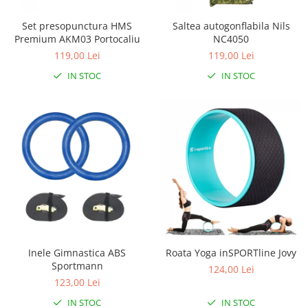
Triciclete copii si adulti
Set presopunctura HMS
Saltea autogonflabila Nils
Trotinete copii si adulti
Premium AKM03 Portocaliu
NC4050
Biciclete fara pedale
119,00 Lei
119,00 Lei
Masinute fara pedale
IN STOC
IN STOC
Karturi si masinute cu pedale
Role copii si adulti
Masinute si motociclete electrice
Marsupii
Premergatoare
Skateboard
Scaune de biciclete copii
Baita, Igiena, Siguranta
Inele Gimnastica ABS
Roata Yoga inSPORTline Jovy
Baie
Sportmann
124,00 Lei
Lenjerie mamici
123,00 Lei
Olite
IN STOC
IN STOC