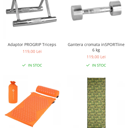
Mobilier Birou
Saltele de infasat
Scaun masa copii
La plimbare
Biciclete
Adaptor PROGRIP Triceps
Gantera cromata inSPORTline
Biciclete copii cu roti 10 inch (2-4
6 kg
119,00 Lei
ani)
119,00 Lei
Biciclete copii cu roti 12 inch (3-6
IN STOC
IN STOC
ani)
Biciclete copii cu roti 14 inch (3-7
ani)
Biciclete copii cu roti 16 inch (4-9
ani)
Biciclete copii cu roti 20 inch
Biciclete cu roti 24 inch
Biciclete cu roti 26 inch
Biciclete cu roti 27 inch