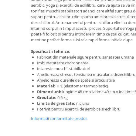
Lenjerii patut 140 x 70 cm
aerobic, yoga si exercitii de echilibru, care va ajuta sa va 
Lenjerie patuturi tineret
tonifiati muschii stabilizatori adanci, care altfel sunt gre
suport pentru echilibru din spuma amelioreaza stresul, te
Baldachin patut
dezechilibrul. Antrenamentul pentru echilibru elimina dureril
Paturici copii
intarind corpul in timpul acestui proces. Suportul de Yoga 
Perne copii si mamici
poate fi folosit si pentru intindere in timp ce stai culcat. 
mentine perfect forma si isi reia rapid forma initiala dupa.
Protectii saltea
Comode copii
Specificatii tehnice:
Fabricat din materiale sigure pentru sanatatea umana
Bariere de protectie pat
Imbunatateste coordonarea
Porti de siguranta
Intareste muschii stabilizatori
Amelioreaza stresul, tensiunea musculara, dezechilibru
Dulap si cutii jucarii
Amelioreaza durerile de spate si articulatiile
Material:
TPE (elastomer termoplastic)
Sac de dormit copii
Dimensiuni:
lungime 48 cm x latime 40 cm x inaltime 
Fotolii copii
Greutate:
0,6 kg
Limita de greutate:
niciuna
Leagane & balansoare & sezlonguri
Potrivit pentru exercitii de aerobice si echilibru
Covorase de joaca
Informatii conformitate produs
Carusele patut
Lampi de veghe