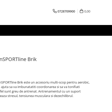
0728709900
0,00
inSPORTline Brik
nSPORTline Brik este un accesoriu multi-scop pentru aerobic,
va ajuta sa va imbunatatiti coordonarea si sa va tonifiati
altfel sunt greu de antrenat. Antrenamentul cu un suport
aza stresul, tensiunea musculara si dezechilibrul.