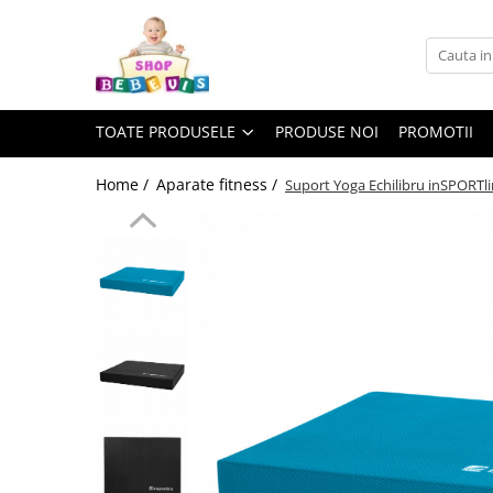
Toate Produsele
Carucioare copii
TOATE PRODUSELE
PRODUSE NOI
PROMOTII
Carucioare copii sport
Carucioare copii 2in1
Home /
Aparate fitness /
Suport Yoga Echilibru inSPORTli
Carucioare copii 3in1
Carucioare gemeni
Accesorii carucioare copii
Genti mamici
Huse ploaie si antiinsecte
Saci si invelitoare
Adaptoare
Umbrele carucioare
Accesorii diverse carucioare
Landouri pentru bebelusi