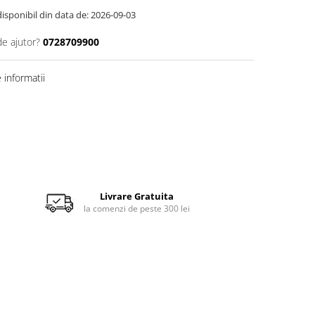
disponibil din data de: 2026-09-03
de ajutor?
0728709900
informatii
Livrare Gratuita
la comenzi de peste 300 lei