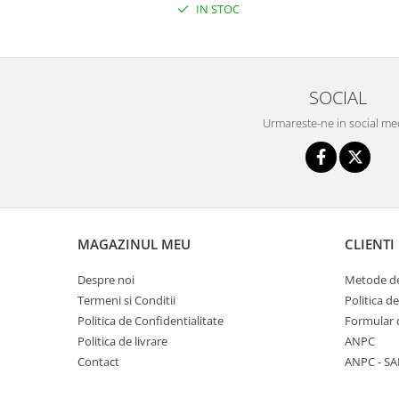
Triciclete copii si adulti
IN STOC
Trotinete copii si adulti
Biciclete fara pedale
Masinute fara pedale
SOCIAL
Karturi si masinute cu pedale
Urmareste-ne in social me
Role copii si adulti
Masinute si motociclete electrice
Marsupii
Premergatoare
MAGAZINUL MEU
CLIENTI
Skateboard
Despre noi
Metode de
Scaune de biciclete copii
Termeni si Conditii
Politica d
Baita, Igiena, Siguranta
Politica de Confidentialitate
Formular 
Baie
Politica de livrare
ANPC
Lenjerie mamici
Contact
ANPC - SA
Olite