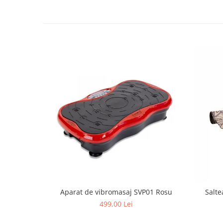
Mobilier Birou
Saltele de infasat
Scaun masa copii
La plimbare
Biciclete
Biciclete copii cu roti 10 inch (2-4
ani)
Biciclete copii cu roti 12 inch (3-6
ani)
Biciclete copii cu roti 14 inch (3-7
ani)
Biciclete copii cu roti 16 inch (4-9
ani)
Biciclete copii cu roti 20 inch
Biciclete cu roti 24 inch
Aparat de vibromasaj SVP01 Rosu
Salte
Biciclete cu roti 26 inch
499,00 Lei
Biciclete cu roti 27 inch