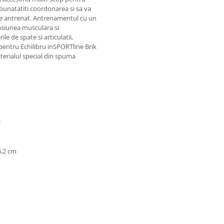
imbunatatiti coordonarea si sa va
u de antrenat. Antrenamentul cu un
nsiunea musculara si
e de spate si articulatii,
pentru Echilibru inSPORTline Brik
Materialul special din spuma
l
6,2 cm