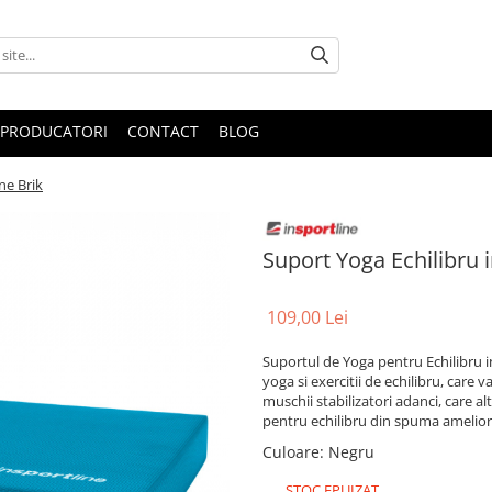
PRODUCATORI
CONTACT
BLOG
ne Brik
Suport Yoga Echilibru 
109,00 Lei
Suportul de Yoga pentru Echilibru i
yoga si exercitii de echilibru, care 
muschii stabilizatori adanci, care 
pentru echilibru din spuma ameliore
Culoare
:
Negru
STOC EPUIZAT