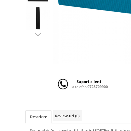
Scaune auto copii
Camera copilului
Patuturi copii
Patuturi lemn pana la 120 x 60 cm
Patuturi lemn 140 x 70 cm
Patuturi lemn 160 x 80 cm
Pat tineret
Patuturi pliabile si tarcuri de joaca
Saltele patut copii
Saltele mici
Suport clienti
Saltele de la 120 x 60 cm
la telefon
0728709900
Saltele de la 140 x 70 cm
Saltele 127 x 63 cm
Saltele de la 160 x 80 cm
Lenjerii patuturi
Review-uri
(0)
Descriere
Lenjerii patut 120 x 60 cm
Suportul de Yoga pentru Echilibru inSPORTline Brik este u