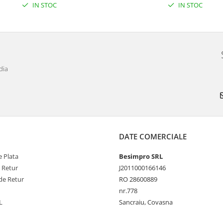
IN STOC
IN STOC
dia
DATE COMERCIALE
 Plata
Besimpro SRL
e Retur
J2011000166146
de Retur
RO 28600889
nr.778
L
Sancraiu, Covasna