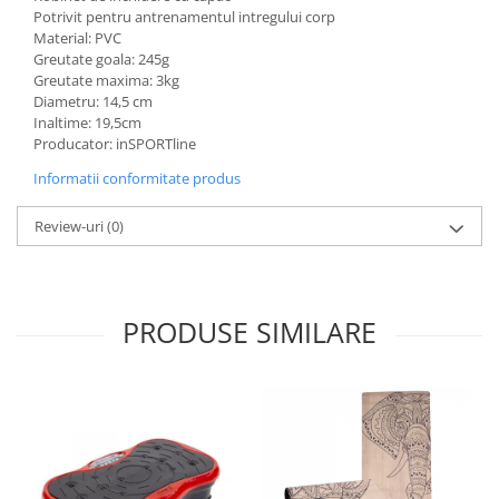
Triciclete copii si adulti
Potrivit pentru antrenamentul intregului corp
Material: PVC
Trotinete copii si adulti
Greutate goala: 245g
Biciclete fara pedale
Greutate maxima: 3kg
Diametru: 14,5 cm
Masinute fara pedale
Inaltime: 19,5cm
Producator: inSPORTline
Karturi si masinute cu pedale
Informatii conformitate produs
Role copii si adulti
Masinute si motociclete electrice
Review-uri
(0)
Marsupii
Premergatoare
Skateboard
PRODUSE SIMILARE
Scaune de biciclete copii
Baita, Igiena, Siguranta
Baie
Lenjerie mamici
Olite