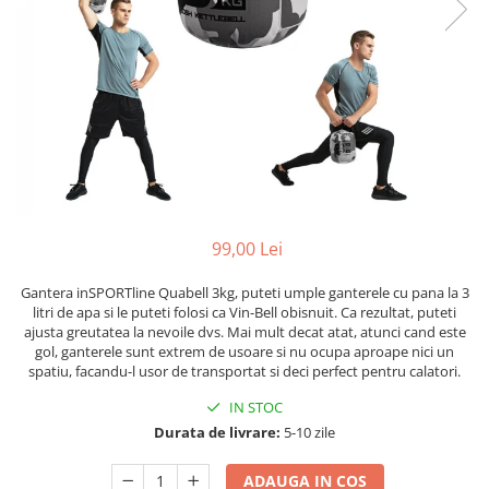
Scaune auto copii
Camera copilului
Patuturi copii
Patuturi lemn pana la 120 x 60 cm
Patuturi lemn 140 x 70 cm
Patuturi lemn 160 x 80 cm
Pat tineret
Patuturi pliabile si tarcuri de joaca
99,00 Lei
Saltele patut copii
Saltele mici
Gantera inSPORTline Quabell 3kg, puteti umple ganterele cu pana la 3
litri de apa si le puteti folosi ca Vin-Bell obisnuit. Ca rezultat, puteti
Saltele de la 120 x 60 cm
ajusta greutatea la nevoile dvs. Mai mult decat atat, atunci cand este
Saltele de la 140 x 70 cm
gol, ganterele sunt extrem de usoare si nu ocupa aproape nici un
spatiu, facandu-l usor de transportat si deci perfect pentru calatori.
Saltele 127 x 63 cm
Saltele de la 160 x 80 cm
IN STOC
Durata de livrare:
5-10 zile
Lenjerii patuturi
Lenjerii patut 120 x 60 cm
ADAUGA IN COS