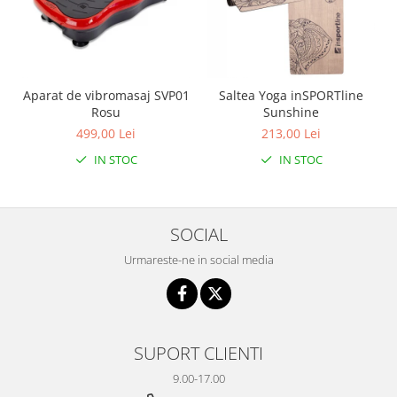
Seturi de hranire
Joaca si sport exterior
Trambuline
Aparat de vibromasaj SVP01
Saltea Yoga inSPORTline
Centre de joaca exterior
Rosu
Sunshine
Patine de gheata
499,00 Lei
213,00 Lei
Patine gheata reglabile
IN STOC
IN STOC
Patine gheata fixe
Corturi si casute copii
Baschet
SOCIAL
SANIUTE
Urmareste-ne in social media
Mese de Tenis
Articole de plaja
Jucarii pentru copii
SUPORT CLIENTI
Aparate fitness
9.00-17.00
Benzi de Alergare