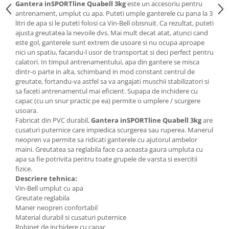
Gantera inSPORTline Quabell 3kg
este un accesoriu pentru
Mobilier Birou
antrenament, umplut cu apa. Puteti umple ganterele cu pana la 3
litri de apa si le puteti folosi ca Vin-Bell obisnuit. Ca rezultat, puteti
Saltele de infasat
ajusta greutatea la nevoile dvs. Mai mult decat atat, atunci cand
este gol, ganterele sunt extrem de usoare si nu ocupa aproape
Scaun masa copii
nici un spatiu, facandu-l usor de transportat si deci perfect pentru
La plimbare
calatori. In timpul antrenamentului, apa din gantere se misca
Biciclete
dintr-o parte in alta, schimband in mod constant centrul de
greutate, fortandu-va astfel sa va angajati muschii stabilizatori si
Biciclete copii cu roti 10 inch (2-4
sa faceti antrenamentul mai eficient. Supapa de inchidere cu
ani)
capac (cu un snur practic pe ea) permite o umplere / scurgere
Biciclete copii cu roti 12 inch (3-6
usoara.
ani)
Fabricat din PVC durabil,
Gantera inSPORTline Quabell 3kg
are
cusaturi puternice care impiedica scurgerea sau ruperea. Manerul
Biciclete copii cu roti 14 inch (3-7
neopren va permite sa ridicati ganterele cu ajutorul ambelor
ani)
maini. Greutatea sa reglabila face ca aceasta gaura umpluta cu
Biciclete copii cu roti 16 inch (4-9
apa sa fie potrivita pentru toate grupele de varsta si exercitii
ani)
fizice.
Descriere tehnica:
Biciclete copii cu roti 20 inch
Vin-Bell umplut cu apa
Biciclete cu roti 24 inch
Greutate reglabila
Biciclete cu roti 26 inch
Maner neopren confortabil
Material durabil si cusaturi puternice
Biciclete cu roti 27 inch
Robinet de inchidere cu capac