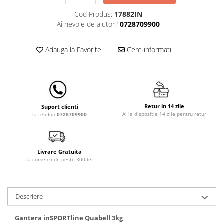
Lenjerii patut 140 x 70 cm
Cod Produs:
17882IN
Lenjerie patuturi tineret
Ai nevoie de ajutor?
0728709900
Baldachin patut
Paturici copii
Adauga la Favorite
Cere informatii
Perne copii si mamici
Protectii saltea
Comode copii
Bariere de protectie pat
Retur in 14 zile
Suport clienti
Porti de siguranta
Ai la dispozitie 14 zile pentru retur
la telefon
0728709900
Dulap si cutii jucarii
Sac de dormit copii
Livrare Gratuita
Fotolii copii
la comenzi de peste 300 lei
Leagane & balansoare & sezlonguri
Covorase de joaca
Descriere
Carusele patut
Gantera inSPORTline Quabell 3kg
Lampi de veghe