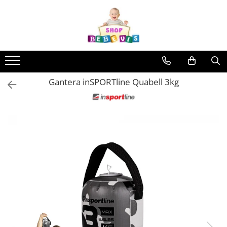
Toate Produsele
Carucioare copii
Carucioare copii sport
Gantera inSPORTline Quabell 3kg
Carucioare copii 2in1
Carucioare copii 3in1
Carucioare gemeni
Accesorii carucioare copii
Genti mamici
Huse ploaie si antiinsecte
Saci si invelitoare
Adaptoare
Umbrele carucioare
Accesorii diverse carucioare
Landouri pentru bebelusi