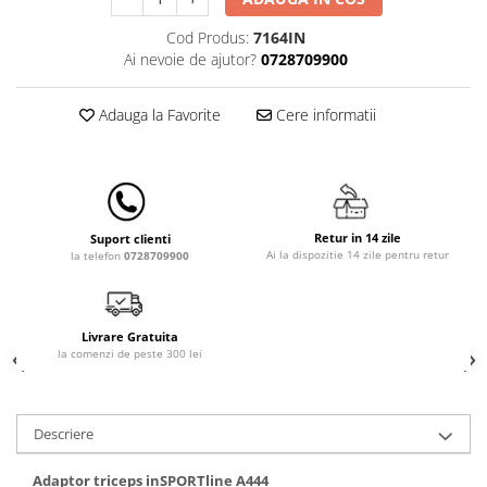
Lampi de veghe
Cod Produs:
7164IN
Mobilier Birou
Ai nevoie de ajutor?
0728709900
Saltele de infasat
Adauga la Favorite
Cere informatii
Retur in 14 zile
Suport clienti
Ai la dispozitie 14 zile pentru retur
la telefon
0728709900
Livrare Gratuita
la comenzi de peste 300 lei
Descriere
Adaptor triceps inSPORTline A444