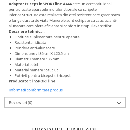
Adaptor triceps inSPORTline A444
este un accesoriu ideal
pentru toate aparatele multifunctionale cu scripete
inferior.Structura este realizata din otel rezistent,care garanteaza
o lunga durata de viata.Manerele sunt echipate cu cauciuc anti-
alunecare care ofera eficienta si confort in timpul exercitiilor.
Descriere tehnica :
Optiune suplimentara pentru aparate
Rezistenta ridicata
Prindere anti-alunecare
Dimensiune : l 36 cm X L20,5 cm
Diametru manere : 35 mm
Material : otel
Material manere : cauciuc
Potrivit pentru bicepsi si tricepsi.
Producator: inSPORTline
Informatii conformitate produs
Review-uri
(0)
PRODUSE SIMILARE