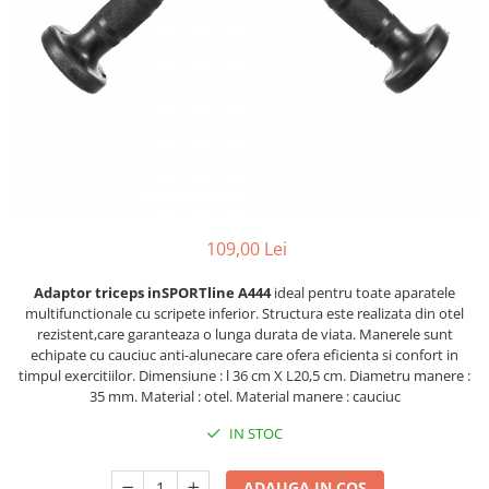
Lenjerii patut 120 x 60 cm
Termometre copii si bebe
Lenjerii patut 140 x 70 cm
Biciclete fara pedale
Alte Sporturi
Lenjerie patuturi tineret
Masinute fara pedale
Mingi fitness si medicinale
Baldachin patut
Karturi si masinute cu pedale
Scara antrenament
Paturici copii
Role copii si adulti
Perne copii si mamici
Masinute si motociclete electrice
Protectii saltea
Comode copii
Marsupii
Bariere de protectie pat
Premergatoare
109,00 Lei
Porti de siguranta
Skateboard
Adaptor triceps inSPORTline A444
ideal pentru toate aparatele
Dulap si cutii jucarii
Scaune de biciclete copii
multifunctionale cu scripete inferior. Structura este realizata din otel
rezistent,care garanteaza o lunga durata de viata. Manerele sunt
Sac de dormit copii
echipate cu cauciuc anti-alunecare care ofera eficienta si confort in
Fotolii copii
timpul exercitiilor. Dimensiune : l 36 cm X L20,5 cm. Diametru manere :
35 mm. Material : otel. Material manere : cauciuc
Leagane & balansoare & sezlonguri
IN STOC
Covorase de joaca
Carusele patut
ADAUGA IN COS