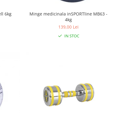
ll 6kg
Minge medicinala inSPORTline MB63 -
4kg
139,00 Lei
IN STOC