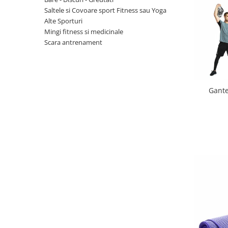
Saltele si Covoare sport Fitness sau Yoga
Scaune auto copii
Alte Sporturi
Camera copilului
Mingi fitness si medicinale
Patuturi copii
Scara antrenament
Patuturi lemn pana la 120 x 60 cm
Patuturi lemn 140 x 70 cm
Patuturi lemn 160 x 80 cm
Gante
Pat tineret
Patuturi pliabile si tarcuri de joaca
Saltele patut copii
Saltele mici
Saltele de la 120 x 60 cm
Saltele de la 140 x 70 cm
Saltele 127 x 63 cm
Saltele de la 160 x 80 cm
Lenjerii patuturi
Lenjerii patut 120 x 60 cm