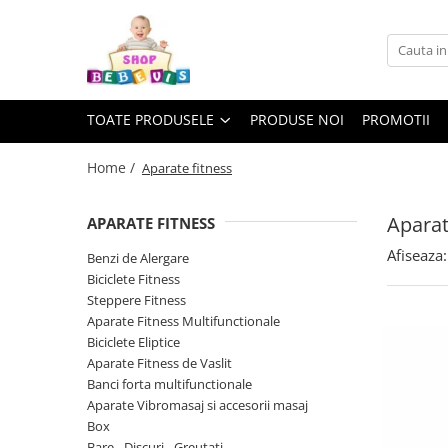
Toate Produsele
Carucioare copii
TOATE PRODUSELE
PRODUSE NOI
PROMOTII
Carucioare copii sport
Carucioare copii 2in1
Home /
Aparate fitness
Carucioare copii 3in1
Aparat
APARATE FITNESS
Carucioare gemeni
Afiseaza:
Accesorii carucioare copii
Benzi de Alergare
Biciclete Fitness
Genti mamici
Steppere Fitness
Huse ploaie si antiinsecte
Aparate Fitness Multifunctionale
Saci si invelitoare
Biciclete Eliptice
Aparate Fitness de Vaslit
Adaptoare
Banci forta multifunctionale
Umbrele carucioare
Aparate Vibromasaj si accesorii masaj
Accesorii diverse carucioare
Box
Landouri pentru bebelusi
Bare - Discuri - Greutati