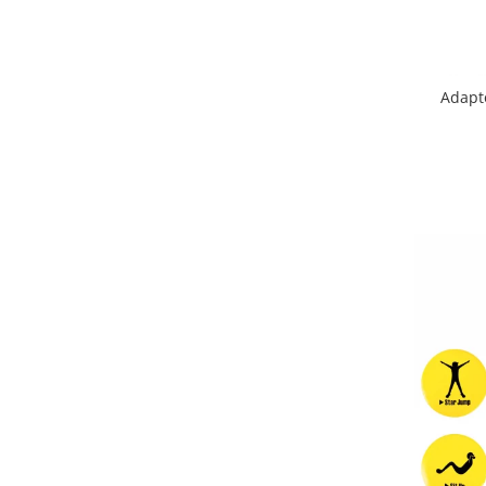
Seturi de hranire
Joaca si sport exterior
Trambuline
Adapt
Centre de joaca exterior
Patine de gheata
Patine gheata reglabile
Patine gheata fixe
Corturi si casute copii
Baschet
SANIUTE
Mese de Tenis
Articole de plaja
Jucarii pentru copii
Aparate fitness
Benzi de Alergare