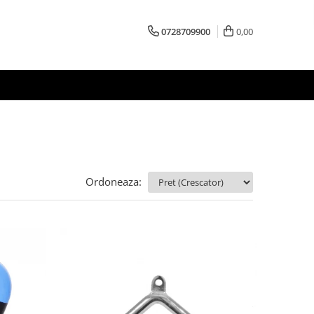
0728709900
0,00
Ordoneaza: