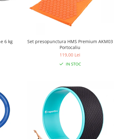
e 6 kg
Set presopunctura HMS Premium AKM03
Portocaliu
119,00 Lei
IN STOC