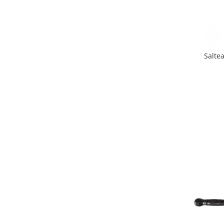
Triciclete copii si adulti
Trotinete copii si adulti
Biciclete fara pedale
Masinute fara pedale
Salte
Karturi si masinute cu pedale
Role copii si adulti
Masinute si motociclete electrice
Marsupii
Premergatoare
Skateboard
Scaune de biciclete copii
Baita, Igiena, Siguranta
Baie
Lenjerie mamici
Olite