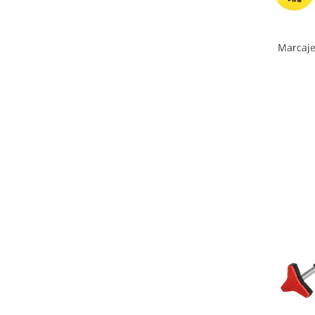
Biciclete Fitness
Steppere Fitness
Marcaje
Aparate Fitness Multifunctionale
Biciclete Eliptice
Aparate Fitness de Vaslit
Banci forta multifunctionale
Aparate Vibromasaj si accesorii
masaj
Box
Bare - Discuri - Greutati
Saltele si Covoare sport Fitness
sau Yoga
Alte Sporturi
Mingi fitness si medicinale
Scara antrenament