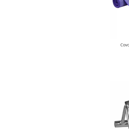
Lenjerii patut 140 x 70 cm
Lenjerie patuturi tineret
Baldachin patut
Paturici copii
Perne copii si mamici
Protectii saltea
Covo
Comode copii
Bariere de protectie pat
Porti de siguranta
Dulap si cutii jucarii
Sac de dormit copii
Fotolii copii
Leagane & balansoare & sezlonguri
Covorase de joaca
Carusele patut
Lampi de veghe