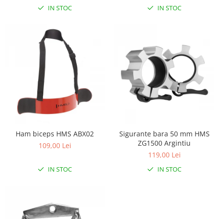
Lampi de veghe
IN STOC
IN STOC
Mobilier Birou
Saltele de infasat
Ham biceps HMS ABX02
Sigurante bara 50 mm HMS
ZG1500 Argintiu
109,00 Lei
119,00 Lei
IN STOC
IN STOC