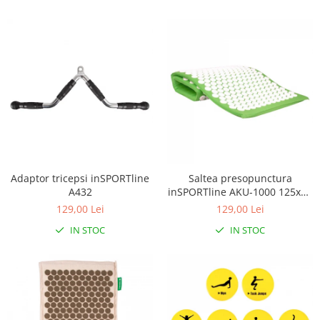
Adaptor tricepsi inSPORTline
Saltea presopunctura
A432
inSPORTline AKU-1000 125x50
cm
129,00 Lei
129,00 Lei
IN STOC
IN STOC