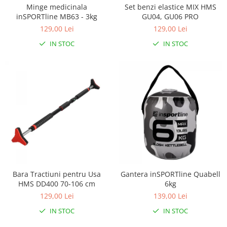
Minge medicinala
Set benzi elastice MIX HMS
inSPORTline MB63 - 3kg
GU04, GU06 PRO
129,00 Lei
129,00 Lei
IN STOC
IN STOC
Bara Tractiuni pentru Usa
Gantera inSPORTline Quabell
HMS DD400 70-106 cm
6kg
129,00 Lei
139,00 Lei
IN STOC
IN STOC