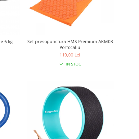
e 6 kg
Set presopunctura HMS Premium AKM03
Portocaliu
119,00 Lei
IN STOC