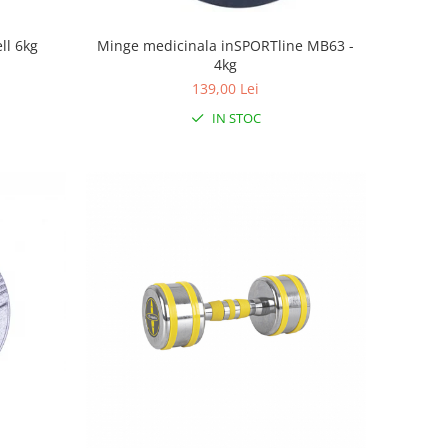
ll 6kg
Minge medicinala inSPORTline MB63 -
4kg
139,00 Lei
IN STOC