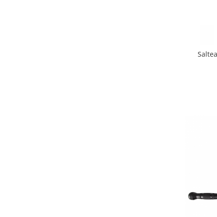
Triciclete copii si adulti
Trotinete copii si adulti
Biciclete fara pedale
Masinute fara pedale
Salte
Karturi si masinute cu pedale
Role copii si adulti
Masinute si motociclete electrice
Marsupii
Premergatoare
Skateboard
Scaune de biciclete copii
Baita, Igiena, Siguranta
Baie
Lenjerie mamici
Olite