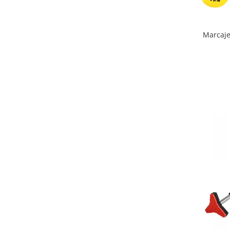
Biciclete Fitness
Steppere Fitness
Marcaje
Aparate Fitness Multifunctionale
Biciclete Eliptice
Aparate Fitness de Vaslit
Banci forta multifunctionale
Aparate Vibromasaj si accesorii
masaj
Box
Bare - Discuri - Greutati
Saltele si Covoare sport Fitness
sau Yoga
Alte Sporturi
Mingi fitness si medicinale
Scara antrenament