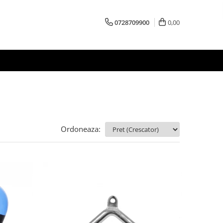
0728709900
0,00
Ordoneaza: