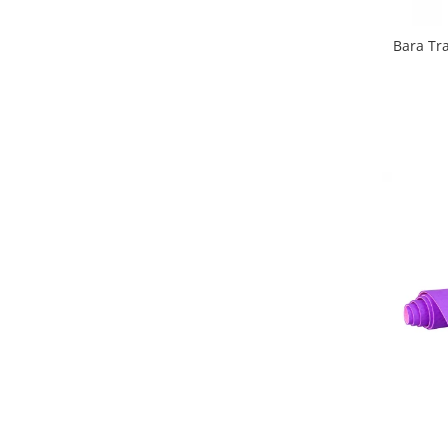
Interfoane, Sterilizatoare,
Electronice diverse
Bara Tr
Incalzitoare si sterilizatoare
biberoane bebe
Umidificatoare electrice aer
Cantare bebelusi si adulti
Interfoane bebelusi
Aparate aerosoli
Aparate diverse
Aspirator nazal
Pompe san
Robot de bucatarie
Tensiometre
Termometre camera si baie
Termometre copii si bebe