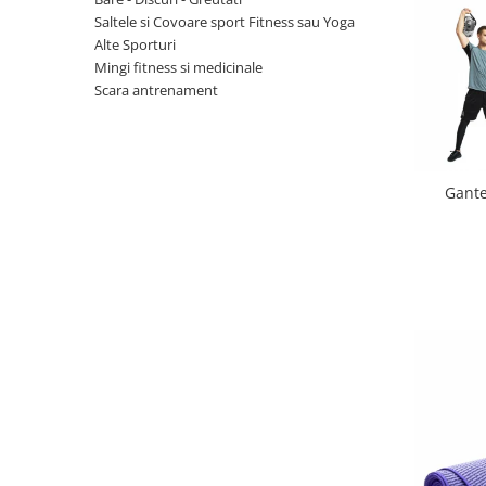
Saltele si Covoare sport Fitness sau Yoga
Scaune auto copii
Alte Sporturi
Camera copilului
Mingi fitness si medicinale
Patuturi copii
Scara antrenament
Patuturi lemn pana la 120 x 60 cm
Patuturi lemn 140 x 70 cm
Patuturi lemn 160 x 80 cm
Gante
Pat tineret
Patuturi pliabile si tarcuri de joaca
Saltele patut copii
Saltele mici
Saltele de la 120 x 60 cm
Saltele de la 140 x 70 cm
Saltele 127 x 63 cm
Saltele de la 160 x 80 cm
Lenjerii patuturi
Lenjerii patut 120 x 60 cm