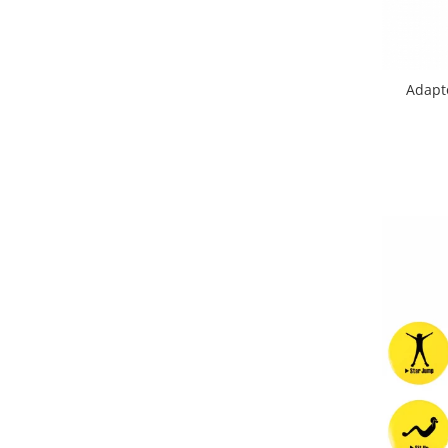
Seturi de hranire
Joaca si sport exterior
Trambuline
Adapt
Centre de joaca exterior
Patine de gheata
Patine gheata reglabile
Patine gheata fixe
Corturi si casute copii
Baschet
SANIUTE
Mese de Tenis
Articole de plaja
Jucarii pentru copii
Aparate fitness
Benzi de Alergare