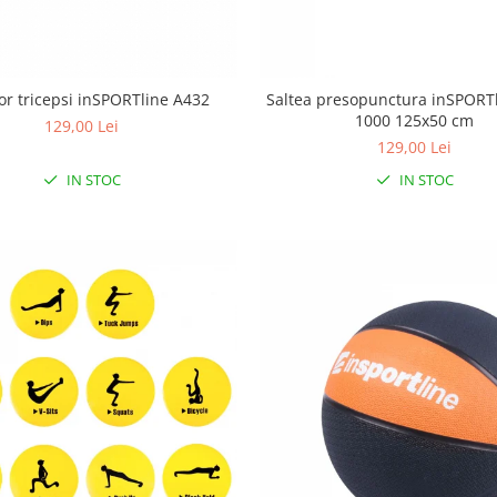
or tricepsi inSPORTline A432
Saltea presopunctura inSPORT
1000 125x50 cm
129,00 Lei
129,00 Lei
IN STOC
IN STOC