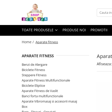
Toate Produsele
Carucioare copii
TOATE PRODUSELE
PRODUSE NOI
PROMOTII
Carucioare copii sport
Carucioare copii 2in1
Home /
Aparate fitness
Carucioare copii 3in1
Aparat
APARATE FITNESS
Carucioare gemeni
Afiseaza:
Accesorii carucioare copii
Benzi de Alergare
Biciclete Fitness
Genti mamici
Steppere Fitness
Huse ploaie si antiinsecte
Aparate Fitness Multifunctionale
Saci si invelitoare
Biciclete Eliptice
Aparate Fitness de Vaslit
Adaptoare
Banci forta multifunctionale
Umbrele carucioare
Aparate Vibromasaj si accesorii masaj
Accesorii diverse carucioare
Box
Landouri pentru bebelusi
Bare - Discuri - Greutati