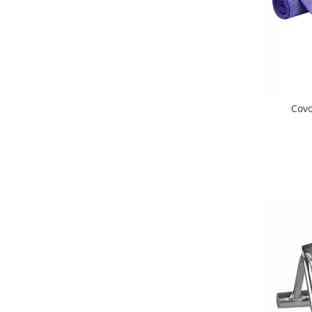
Lenjerii patut 140 x 70 cm
Lenjerie patuturi tineret
Baldachin patut
Paturici copii
Perne copii si mamici
Protectii saltea
Covo
Comode copii
Bariere de protectie pat
Porti de siguranta
Dulap si cutii jucarii
Sac de dormit copii
Fotolii copii
Leagane & balansoare & sezlonguri
Covorase de joaca
Carusele patut
Lampi de veghe