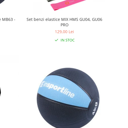
e MB63 -
Set benzi elastice MIX HMS GU04, GU06
PRO
129,00 Lei
IN STOC