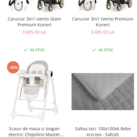
Scaune auto copii
Camera copilului
Carucior 3in1 Ivento Premium
Carucior 3in1 Ivento Glam
Patuturi copii
Kunert
Premium Kunert
3.485,00 Lei
3.685,00 Lei
Patuturi lemn pana la 120 x 60 cm
Patuturi lemn 140 x 70 cm
Patuturi lemn 160 x 80 cm
IN STOC
IN STOC
Pat tineret
Patuturi pliabile si tarcuri de joaca
-38%
Saltele patut copii
Saltele mici
Saltele de la 120 x 60 cm
Saltele de la 140 x 70 cm
Saltele 127 x 63 cm
Saltele de la 160 x 80 cm
Lenjerii patuturi
Saltea tarc 100x100x6 Bebe
Scaun de masa si leagan
Lenjerii patut 120 x 60 cm
eco-tex - Saltsib
electric Chipolino Master