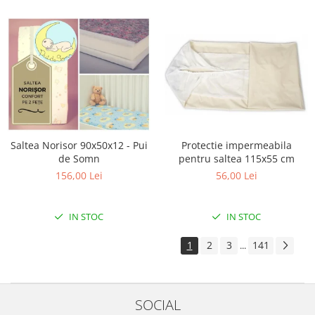
Saltea Norisor 90x50x12 - Pui
Protectie impermeabila
de Somn
pentru saltea 115x55 cm
156,00 Lei
56,00 Lei
IN STOC
IN STOC
1
2
3
141
...
SOCIAL