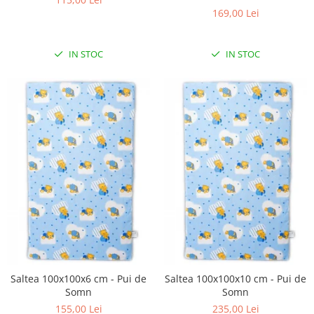
Biciclete Fitness
169,00 Lei
Steppere Fitness
Aparate Fitness Multifunctionale
IN STOC
IN STOC
Biciclete Eliptice
Aparate Fitness de Vaslit
Banci forta multifunctionale
Aparate Vibromasaj si accesorii
masaj
Box
Bare - Discuri - Greutati
Saltele si Covoare sport Fitness
sau Yoga
Alte Sporturi
Mingi fitness si medicinale
Saltea 100x100x6 cm - Pui de
Saltea 100x100x10 cm - Pui de
Somn
Somn
Scara antrenament
155,00 Lei
235,00 Lei