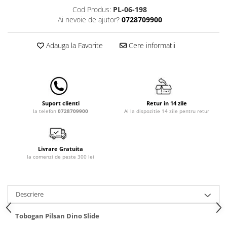
Lampi de veghe
Cod Produs:
PL-06-198
Ai nevoie de ajutor?
0728709900
Mobilier Birou
Saltele de infasat
Adauga la Favorite
Cere informatii
Retur in 14 zile
Suport clienti
Ai la dispozitie 14 zile pentru retur
la telefon
0728709900
Livrare Gratuita
la comenzi de peste 300 lei
Descriere
Tobogan Pilsan Dino Slide