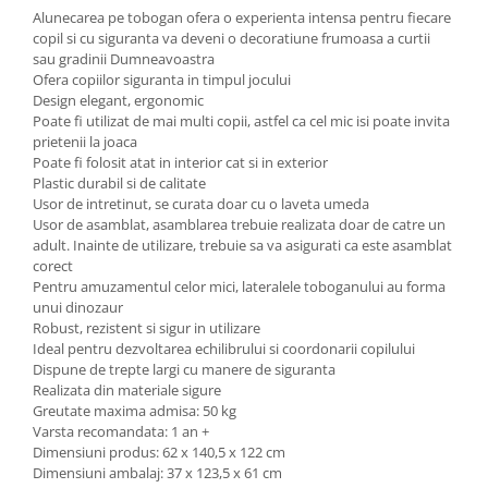
Alunecarea pe tobogan ofera o experienta intensa pentru fiecare
copil si cu siguranta va deveni o decoratiune frumoasa a curtii
sau gradinii Dumneavoastra
Ofera copiilor siguranta in timpul jocului
Design elegant, ergonomic
Poate fi utilizat de mai multi copii, astfel ca cel mic isi poate invita
prietenii la joaca
Poate fi folosit atat in interior cat si in exterior
Plastic durabil si de calitate
Usor de intretinut, se curata doar cu o laveta umeda
Usor de asamblat, asamblarea trebuie realizata doar de catre un
adult. Inainte de utilizare, trebuie sa va asigurati ca este asamblat
corect
Pentru amuzamentul celor mici, lateralele toboganului au forma
unui dinozaur
Robust, rezistent si sigur in utilizare
Ideal pentru dezvoltarea echilibrului si coordonarii copilului
Dispune de trepte largi cu manere de siguranta
Realizata din materiale sigure
Greutate maxima admisa: 50 kg
Varsta recomandata: 1 an +
Dimensiuni produs: 62 x 140,5 x 122 cm
Dimensiuni ambalaj: 37 x 123,5 x 61 cm