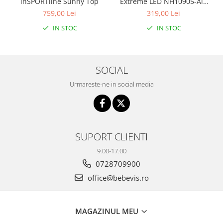
inSPORTline Sunny Top
Extreme LED NH10905-Alb
curcubeu
759,00 Lei
319,00 Lei
IN STOC
IN STOC
SOCIAL
Urmareste-ne in social media
SUPORT CLIENTI
9.00-17.00
0728709900
office@bebevis.ro
MAGAZINUL MEU