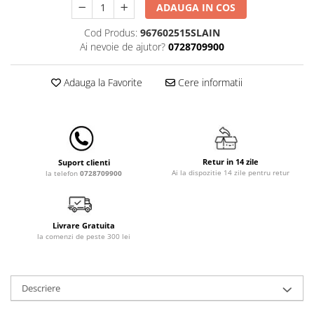
ADAUGA IN COS
Lampi de veghe
Cod Produs:
967602515SLAIN
Mobilier Birou
Ai nevoie de ajutor?
0728709900
Saltele de infasat
Adauga la Favorite
Cere informatii
Retur in 14 zile
Suport clienti
Ai la dispozitie 14 zile pentru retur
la telefon
0728709900
Livrare Gratuita
la comenzi de peste 300 lei
Descriere