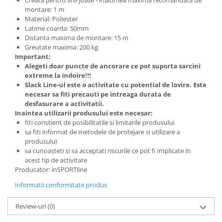
montare: 1 m
Material: Poliester
Latime coarda: 50mm
Distanta maxima de montare: 15 m
Greutate maxima: 200 kg
Important:
Alegeti doar puncte de ancorare ce pot suporta sarcini
extreme la indoire!!!
Slack Line-ul este o activitate cu potential de lovire. Este
necesar sa fiti precauti pe intreaga durata de
desfasurare a activitatii.
Inaintea utilizarii produsului este necesar:
fiti constient de posibilitatile si limitarile produsului
sa fiti informat de metodele de protejare si utilizare a
produsului
sa cunoasteti si sa acceptati riscurile ce pot fi implicate in
acest tip de activitate
Producator: inSPORTline
Informatii conformitate produs
Review-uri
(0)