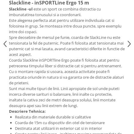
Slackline - inSPORTLine Ergo 15 m
Slackline
-ul
este un sport ce combina distractia cu
imbunatatirea tonusului si a coordonarii.
Este alegerea perfecta atat pentru utilizare individuala cat si
folosirea in grup. Se monteaza intre doua puncte, spre exemplu
intre doi copaci.
Spre deosebire de mersul pe funie, coarda de SlackLine nu este
tensionata la fel de puternic. Poate fi folosita atat tensionata mai
puternic cat si mai lasata, avand caracteristici diferite in functie de
acest aspect.
Coarda Slackline inSPORTline Ergo poate fi folosita atat pentru
petrecerea timpului liber si distractie cat si pentru antrenament.
Cu o montare rapida si usoara, aceasta activitate poate fi
practicata oriunde in natura si va garanta ore de distractie alaturi
de prieteni.
Sunt mai multe tipuri de linii. Linii apropiate de sol unde puteti
incerca diverse sarituri si balansare, linii inalte cu protectie,
inaltate la cativa zeci de metri deasupra solului, linii montate
deasupra apei sau linii extrem de lungi.
Descriere Tehnica:
Realizata din materiale durabile si calitative
Coarda de 15m cu dispozitiv din otel de tensionare
Destinata atat utilizarii in exterior cat si in interior
Creata pentru linii joase - inaltimea maxima recomandata de