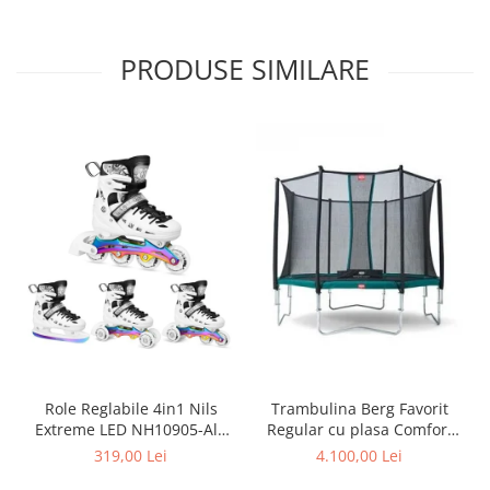
PRODUSE SIMILARE
Role Reglabile 4in1 Nils
Trambulina Berg Favorit
Extreme LED NH10905-Alb
Regular cu plasa Comfort
curcubeu
380
319,00 Lei
4.100,00 Lei