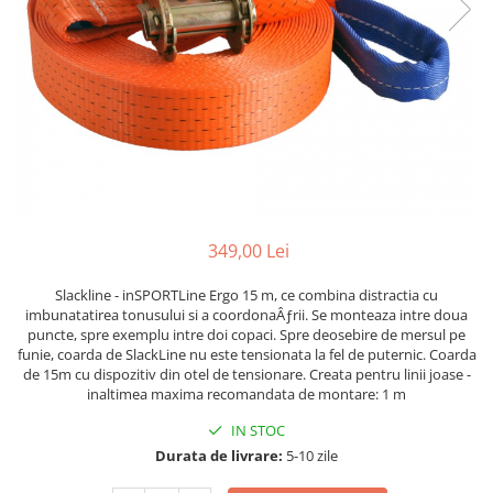
Lenjerii patut 120 x 60 cm
Termometre copii si bebe
Lenjerii patut 140 x 70 cm
Biciclete fara pedale
Alte Sporturi
Lenjerie patuturi tineret
Masinute fara pedale
Mingi fitness si medicinale
Baldachin patut
Karturi si masinute cu pedale
Scara antrenament
Paturici copii
Role copii si adulti
Perne copii si mamici
Masinute si motociclete electrice
Protectii saltea
Comode copii
Marsupii
Bariere de protectie pat
Premergatoare
349,00 Lei
Porti de siguranta
Skateboard
Slackline - inSPORTLine Ergo 15 m, ce combina distractia cu
Dulap si cutii jucarii
Scaune de biciclete copii
imbunatatirea tonusului si a coordonaÂƒrii. Se monteaza intre doua
puncte, spre exemplu intre doi copaci. Spre deosebire de mersul pe
Sac de dormit copii
funie, coarda de SlackLine nu este tensionata la fel de puternic. Coarda
Fotolii copii
de 15m cu dispozitiv din otel de tensionare. Creata pentru linii joase -
inaltimea maxima recomandata de montare: 1 m
Leagane & balansoare & sezlonguri
IN STOC
Covorase de joaca
Durata de livrare:
5-10 zile
Carusele patut