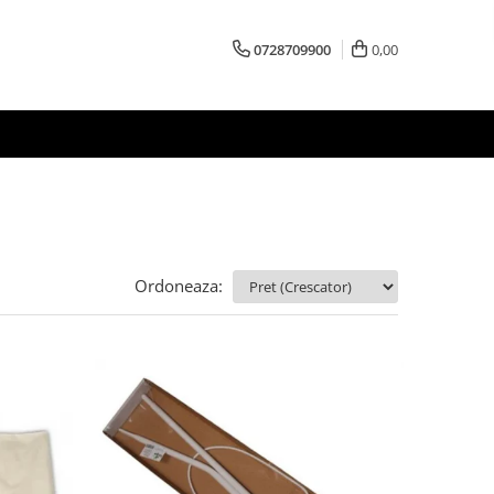
0728709900
0,00
Ordoneaza: