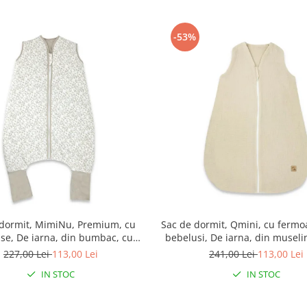
-53%
 dormit, MimiNu, Premium, cu
Sac de dormit, Qmini, cu fermo
use, De iarna, din bumbac, cu
bebelusi, De iarna, din museli
moar, 103 cm, M, Meadow
70 cm, Material, Warm B
227,00 Lei
113,00 Lei
241,00 Lei
113,00 Lei
IN STOC
IN STOC