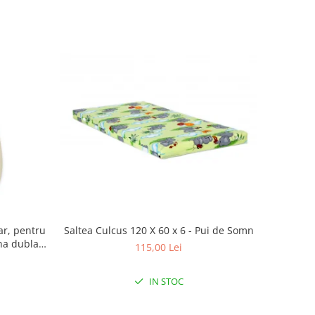
Saltea Culcus 120 X 60 x 6 - Pui de Somn
ar, pentru
na dubla,
115,00 Lei
eige
IN STOC