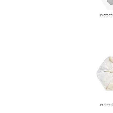
Lenjerii patut 140 x 70 cm
Lenjerie patuturi tineret
Baldachin patut
Protect
Paturici copii
Perne copii si mamici
Protectii saltea
Comode copii
Bariere de protectie pat
Porti de siguranta
Dulap si cutii jucarii
Sac de dormit copii
Fotolii copii
Leagane & balansoare & sezlonguri
Covorase de joaca
Carusele patut
Protect
Lampi de veghe