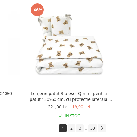
-46%
NC4050
Lenjerie patut 3 piese, Qmini, pentru
patut 120x60 cm, cu protectie laterala,
din bumbac, Teddy Toys
221,00 Lei
119,00 Lei
IN STOC
1
2
3
33
...