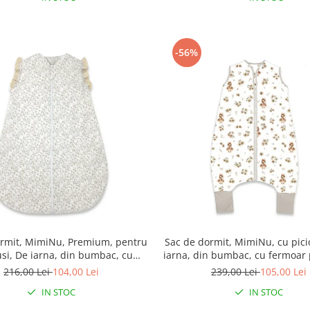
-56%
ormit, MimiNu, Premium, pentru
Sac de dormit, MimiNu, cu pici
si, De iarna, din bumbac, cu
iarna, din bumbac, cu fermoar 
i volan, 70 cm, 2.5 Tog, Meadow
87 cm, 3 luni - 2.5 ani, 2.5 Tog,
216,00 Lei
104,00 Lei
239,00 Lei
105,00 Lei
Beige
IN STOC
IN STOC