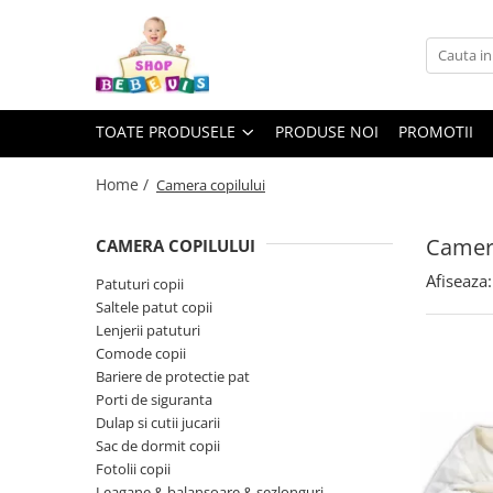
Toate Produsele
Carucioare copii
TOATE PRODUSELE
PRODUSE NOI
PROMOTII
Carucioare copii sport
Carucioare copii 2in1
Home /
Camera copilului
Carucioare copii 3in1
Camera
CAMERA COPILULUI
Carucioare gemeni
Afiseaza:
Accesorii carucioare copii
Patuturi copii
Saltele patut copii
Genti mamici
Lenjerii patuturi
Huse ploaie si antiinsecte
Comode copii
Saci si invelitoare
Bariere de protectie pat
Porti de siguranta
Adaptoare
Dulap si cutii jucarii
Umbrele carucioare
Sac de dormit copii
Accesorii diverse carucioare
Fotolii copii
Landouri pentru bebelusi
Leagane & balansoare & sezlonguri