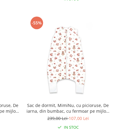
-55%
oruse, De
Sac de dormit, MimiNu, cu picioruse, De
pe mijloc,
iarna, din bumbac, cu fermoar pe mijloc,
 Ducklings
87 cm, 3 luni - 2.5 ani, 2.5 Tog, Ducklings
239,00 Lei
107,00 Lei
Powdery Pink
IN STOC