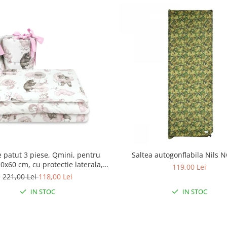
e patut 3 piese, Qmini, pentru
Saltea autogonflabila Nils 
0x60 cm, cu protectie laterala,
119,00 Lei
mbac, Teddy Bear and Friends
221,00 Lei
118,00 Lei
Pink
IN STOC
IN STOC