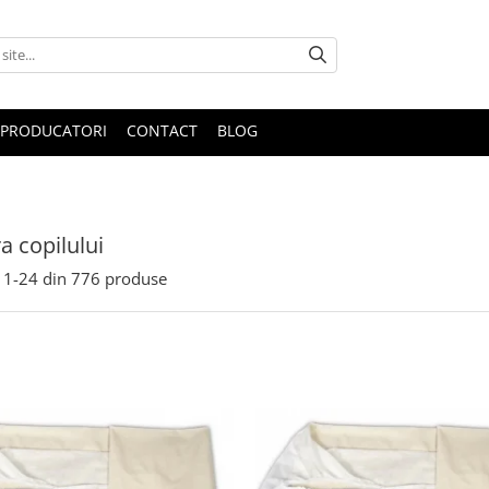
PRODUCATORI
CONTACT
BLOG
 copilului
1-
24
din
776
produse