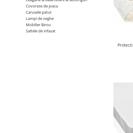
Covorase de joaca
Scaune auto copii
Carusele patut
Camera copilului
Lampi de veghe
Patuturi copii
Mobilier Birou
Saltele de infasat
Patuturi lemn pana la 120 x 60 cm
Patuturi lemn 140 x 70 cm
Protect
Patuturi lemn 160 x 80 cm
Pat tineret
Patuturi pliabile si tarcuri de joaca
Saltele patut copii
Saltele mici
Saltele de la 120 x 60 cm
Saltele de la 140 x 70 cm
Saltele 127 x 63 cm
Saltele de la 160 x 80 cm
Lenjerii patuturi
Lenjerii patut 120 x 60 cm