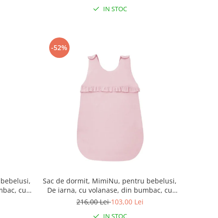
IN STOC
-52%
 bebelusi,
Sac de dormit, MimiNu, pentru bebelusi,
mbac, cu
De iarna, cu volanase, din bumbac, cu
umar, 70
fermoar lateral, cu capse pe umar, 70
216,00 Lei
103,00 Lei
ia Royal,
cm, 0 - 6 luni, 2.5 Tog, Colectia Royal,
IN STOC
Powder Pink