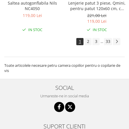
Saltea autogonflabila Nils
Lenjerie patut 3 piese, Qmini,
NC4050
pentru patut 120x60 cm, cu
protectie laterala, din
119,00 Lei
221,00 Lei
bumbac, Teddy Toys
119,00 Lei
IN STOC
IN STOC
1
2
3
33
...
Toate articolele necesare petru camera copiilor pentru o copilarie de
vis
SOCIAL
Urmareste-ne in social media
SUPORT CLIENTI