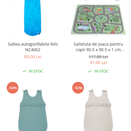
Saltea autogonflabila Nils
Salteluta de joaca pentru
NC4062
copii 90.5 x 90.5 x 1 cm
ECOEVA021 - Orasel
89,00 Lei
117,00 Lei
97,00 Lei
IN STOC
IN STOC
-54%
-52%