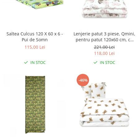
Saltea Culcus 120 X 60 x 6 -
Lenjerie patut 3 piese, Qmini,
Pui de Somn
pentru patut 120x60 cm, cu
protectie laterala, din
115,00 Lei
221,00 Lei
bumbac, Teddy Bear and
118,00 Lei
Friends Pink
IN STOC
IN STOC
-46%