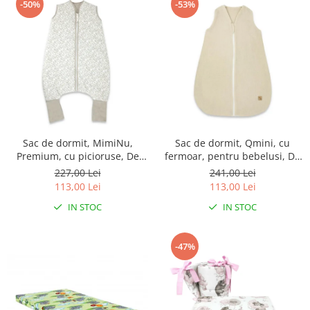
-50%
-53%
Sac de dormit, MimiNu,
Sac de dormit, Qmini, cu
Premium, cu picioruse, De
fermoar, pentru bebelusi, De
iarna, din bumbac, cu
iarna, din muselina dubla, 70
227,00 Lei
241,00 Lei
fermoar, 103 cm, M, Meadow
cm, Material, Warm Beige
113,00 Lei
113,00 Lei
IN STOC
IN STOC
-47%