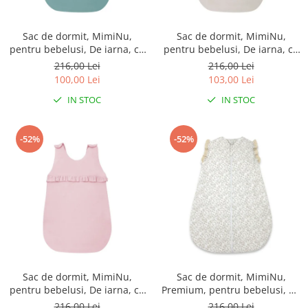
Sac de dormit, MimiNu,
Sac de dormit, MimiNu,
pentru bebelusi, De iarna, cu
pentru bebelusi, De iarna, cu
volanase, din bumbac, cu
volanase, din bumbac, cu
216,00 Lei
216,00 Lei
fermoar lateral, cu capse pe
fermoar lateral, cu capse pe
100,00 Lei
103,00 Lei
umar, 70 cm, 0 - 6 luni, 2.5
umar, 70 cm, 0 - 6 luni, 2.5
IN STOC
IN STOC
Tog, Colectia Royal, Nepal
Tog, Colectia Royal, Beige
Green
-52%
-52%
Sac de dormit, MimiNu,
Sac de dormit, MimiNu,
pentru bebelusi, De iarna, cu
Premium, pentru bebelusi, De
volanase, din bumbac, cu
iarna, din bumbac, cu dantela
216,00 Lei
216,00 Lei