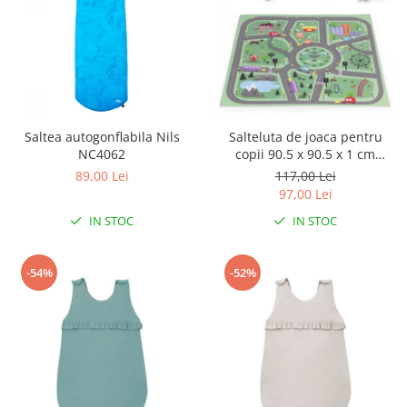
Saltea autogonflabila Nils
Salteluta de joaca pentru
NC4062
copii 90.5 x 90.5 x 1 cm
ECOEVA021 - Orasel
89,00 Lei
117,00 Lei
97,00 Lei
IN STOC
IN STOC
-54%
-52%