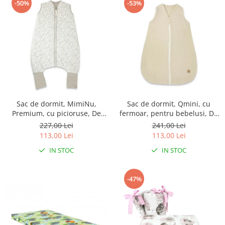
-50%
-53%
Sac de dormit, MimiNu,
Sac de dormit, Qmini, cu
Premium, cu picioruse, De
fermoar, pentru bebelusi, De
iarna, din bumbac, cu
iarna, din muselina dubla, 70
227,00 Lei
241,00 Lei
fermoar, 103 cm, M, Meadow
cm, Material, Warm Beige
113,00 Lei
113,00 Lei
IN STOC
IN STOC
-47%