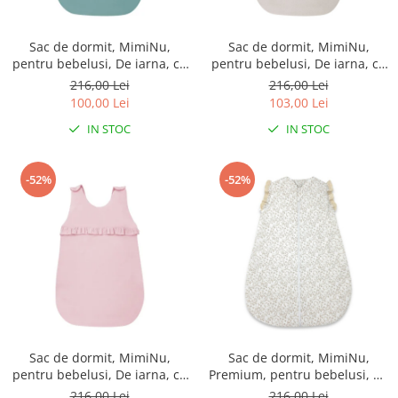
Sac de dormit, MimiNu,
Sac de dormit, MimiNu,
pentru bebelusi, De iarna, cu
pentru bebelusi, De iarna, cu
volanase, din bumbac, cu
volanase, din bumbac, cu
216,00 Lei
216,00 Lei
fermoar lateral, cu capse pe
fermoar lateral, cu capse pe
100,00 Lei
103,00 Lei
umar, 70 cm, 0 - 6 luni, 2.5
umar, 70 cm, 0 - 6 luni, 2.5
IN STOC
IN STOC
Tog, Colectia Royal, Nepal
Tog, Colectia Royal, Beige
Green
-52%
-52%
Sac de dormit, MimiNu,
Sac de dormit, MimiNu,
pentru bebelusi, De iarna, cu
Premium, pentru bebelusi, De
volanase, din bumbac, cu
iarna, din bumbac, cu dantela
216,00 Lei
216,00 Lei