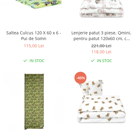
Saltea Culcus 120 X 60 x 6 -
Lenjerie patut 3 piese, Qmini,
Pui de Somn
pentru patut 120x60 cm, cu
protectie laterala, din
115,00 Lei
221,00 Lei
bumbac, Teddy Bear and
118,00 Lei
Friends Pink
IN STOC
IN STOC
-46%