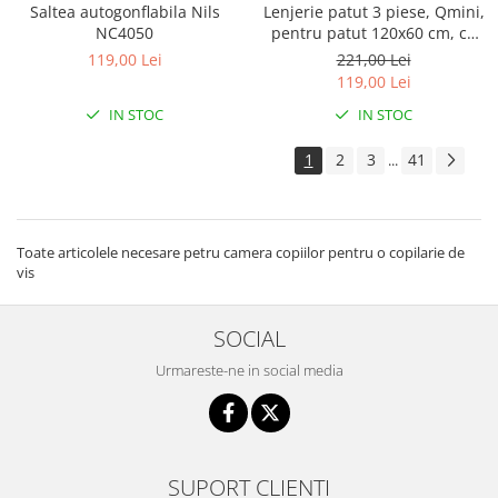
Saltea autogonflabila Nils
Lenjerie patut 3 piese, Qmini,
NC4050
pentru patut 120x60 cm, cu
protectie laterala, din
119,00 Lei
221,00 Lei
bumbac, Teddy Toys
119,00 Lei
IN STOC
IN STOC
1
2
3
41
...
Toate articolele necesare petru camera copiilor pentru o copilarie de
vis
SOCIAL
Urmareste-ne in social media
SUPORT CLIENTI