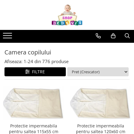
Toate Produsele
Carucioare copii
Carucioare copii sport
Carucioare copii 2in1
Camera copilului
Carucioare copii 3in1
Afiseaza:
1-
24
din
776
produse
Carucioare gemeni
FILTRE
Accesorii carucioare copii
Genti mamici
Huse ploaie si antiinsecte
Saci si invelitoare
Adaptoare
Umbrele carucioare
Accesorii diverse carucioare
Protectie impermeabila
Protectie impermeabila
pentru saltea 115x55 cm
pentru saltea 120x60 cm
Landouri pentru bebelusi