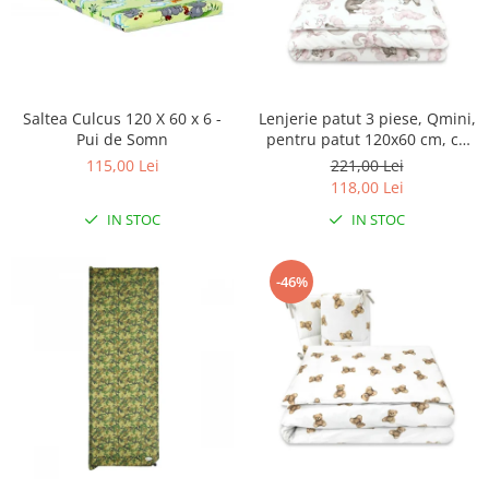
Saltea Culcus 120 X 60 x 6 -
Lenjerie patut 3 piese, Qmini,
Pui de Somn
pentru patut 120x60 cm, cu
protectie laterala, din
115,00 Lei
221,00 Lei
bumbac, Teddy Bear and
118,00 Lei
Friends Pink
IN STOC
IN STOC
-46%