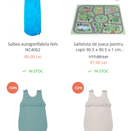
Triciclete copii si adulti
Trotinete copii si adulti
Biciclete fara pedale
Masinute fara pedale
Karturi si masinute cu pedale
Saltea autogonflabila Nils
Salteluta de joaca pentru
Role copii si adulti
NC4062
copii 90.5 x 90.5 x 1 cm
ECOEVA021 - Orasel
89,00 Lei
117,00 Lei
Masinute si motociclete electrice
97,00 Lei
Marsupii
IN STOC
IN STOC
Premergatoare
Skateboard
-54%
-52%
Scaune de biciclete copii
Baita, Igiena, Siguranta
Baie
Lenjerie mamici
Olite