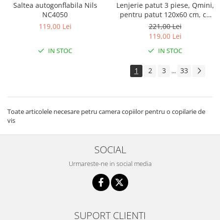
Saltea autogonflabila Nils
Lenjerie patut 3 piese, Qmini,
NC4050
pentru patut 120x60 cm, cu
protectie laterala, din
119,00 Lei
221,00 Lei
bumbac, Teddy Toys
119,00 Lei
IN STOC
IN STOC
1
2
3
33
...
Toate articolele necesare petru camera copiilor pentru o copilarie de
vis
SOCIAL
Urmareste-ne in social media
SUPORT CLIENTI