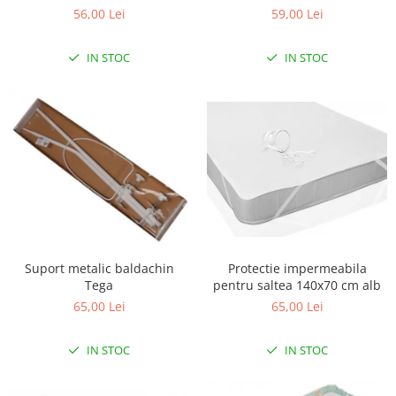
56,00 Lei
59,00 Lei
Scaune auto copii
Camera copilului
IN STOC
IN STOC
Patuturi copii
Patuturi lemn pana la 120 x 60 cm
Patuturi lemn 140 x 70 cm
Patuturi lemn 160 x 80 cm
Pat tineret
Patuturi pliabile si tarcuri de joaca
Saltele patut copii
Saltele mici
Saltele de la 120 x 60 cm
Suport metalic baldachin
Protectie impermeabila
Saltele de la 140 x 70 cm
Tega
pentru saltea 140x70 cm alb
Saltele 127 x 63 cm
65,00 Lei
65,00 Lei
Saltele de la 160 x 80 cm
IN STOC
IN STOC
Lenjerii patuturi
Lenjerii patut 120 x 60 cm