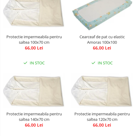
Leagane & balansoare & sezlonguri
Covorase de joaca
Carusele patut
Lampi de veghe
Protectie impermeabila pentru
Cearceaf de pat cu elastic
saltea 100x70 cm
Amoras 100x100
Mobilier Birou
66,00 Lei
66,00 Lei
Saltele de infasat
IN STOC
IN STOC
Protectie impermeabila pentru
Protectie impermeabila pentru
saltea 140x70 cm
saltea 120x70 cm
66,00 Lei
66,00 Lei