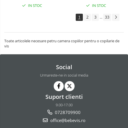
IN STOC
IN STOC
1
2
3
33
...
Toate articolele necesare petru camera copiilor pentru o copilarie de
vis
Social
Urmareste-ne in social media
Suport clienti
9.00-17.00
0728709900
office@bebevis.ro