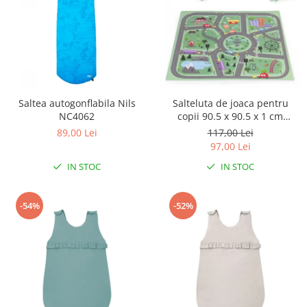
Saltea autogonflabila Nils
Salteluta de joaca pentru
NC4062
copii 90.5 x 90.5 x 1 cm
ECOEVA021 - Orasel
89,00 Lei
117,00 Lei
97,00 Lei
IN STOC
IN STOC
-54%
-52%