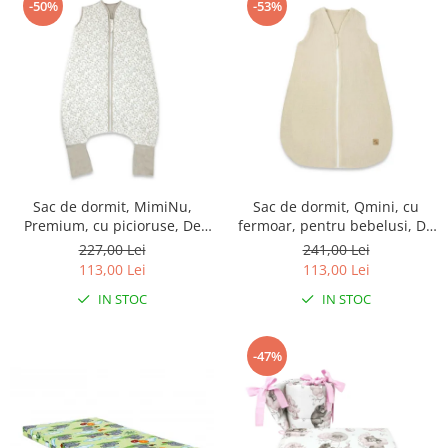
-50%
-53%
Sac de dormit, MimiNu,
Sac de dormit, Qmini, cu
Premium, cu picioruse, De
fermoar, pentru bebelusi, De
iarna, din bumbac, cu
iarna, din muselina dubla, 70
227,00 Lei
241,00 Lei
fermoar, 103 cm, M, Meadow
cm, Material, Warm Beige
113,00 Lei
113,00 Lei
IN STOC
IN STOC
-47%