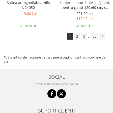
Saltea autogonflabila Nils
Lenjerie patut 3 piese, Qmini,
NC4050
pentru patut 120x60 cm, cu
protectie laterala, din
119,00 Lei
221,00 Lei
bumbac, Teddy Toys
119,00 Lei
IN STOC
IN STOC
1
2
3
33
...
Toate articolele necesare petru camera copiilor pentru o copilarie de
vis
SOCIAL
Urmareste-ne in social media
SUPORT CLIENTI