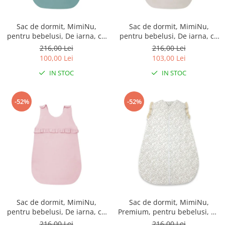
Sac de dormit, MimiNu,
Sac de dormit, MimiNu,
pentru bebelusi, De iarna, cu
pentru bebelusi, De iarna, cu
volanase, din bumbac, cu
volanase, din bumbac, cu
216,00 Lei
216,00 Lei
fermoar lateral, cu capse pe
fermoar lateral, cu capse pe
100,00 Lei
103,00 Lei
umar, 70 cm, 0 - 6 luni, 2.5
umar, 70 cm, 0 - 6 luni, 2.5
IN STOC
IN STOC
Tog, Colectia Royal, Nepal
Tog, Colectia Royal, Beige
Green
-52%
-52%
Sac de dormit, MimiNu,
Sac de dormit, MimiNu,
pentru bebelusi, De iarna, cu
Premium, pentru bebelusi, De
volanase, din bumbac, cu
iarna, din bumbac, cu dantela
216,00 Lei
216,00 Lei