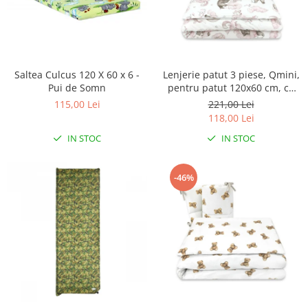
Saltea Culcus 120 X 60 x 6 -
Lenjerie patut 3 piese, Qmini,
Pui de Somn
pentru patut 120x60 cm, cu
protectie laterala, din
115,00 Lei
221,00 Lei
bumbac, Teddy Bear and
118,00 Lei
Friends Pink
IN STOC
IN STOC
-46%