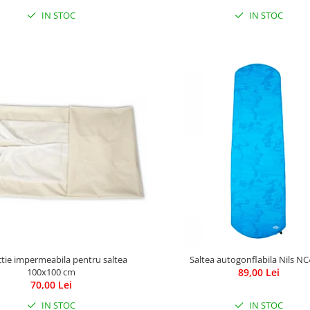
IN STOC
IN STOC
ctie impermeabila pentru saltea
Saltea autogonflabila Nils N
100x100 cm
89,00 Lei
70,00 Lei
IN STOC
IN STOC