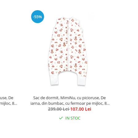
-55%
ruse, De
Sac de dormit, MimiNu, cu picioruse, De
ijloc, 87
iarna, din bumbac, cu fermoar pe mijloc, 87
ings Beige
cm, 3 luni - 2.5 ani, 2.5 Tog, Ducklings
239,00 Lei
107,00 Lei
Powdery Pink
IN STOC