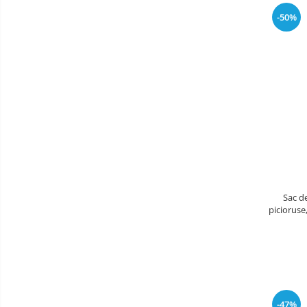
-50%
Aparate Vibromasaj si accesorii
masaj
Box
Bare - Discuri - Greutati
Saltele si Covoare sport Fitness
sau Yoga
Alte Sporturi
Mingi fitness si medicinale
Scara antrenament
Incalzitoare si sterilizatoare
Sac d
biberoane bebe
picioruse
Umidificatoare electrice aer
Cantare bebelusi si adulti
Interfoane bebelusi
Aparate aerosoli
-47%