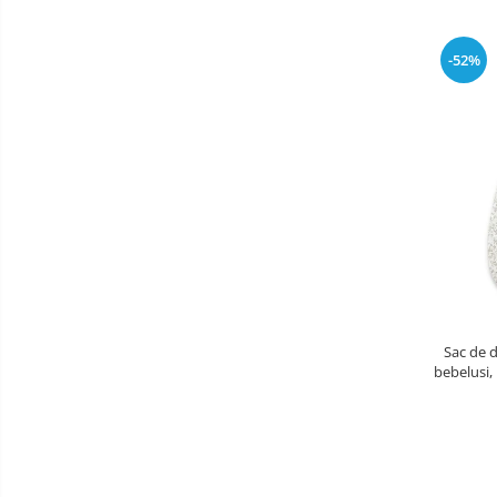
Patine de gheata
Patine gheata reglabile
-52%
Patine gheata fixe
Corturi si casute copii
Baschet
SANIUTE
Mese de Tenis
Articole de plaja
Benzi de Alergare
Biciclete Fitness
Sac de 
Steppere Fitness
bebelusi,
Aparate Fitness Multifunctionale
vo
Biciclete Eliptice
Aparate Fitness de Vaslit
Banci forta multifunctionale