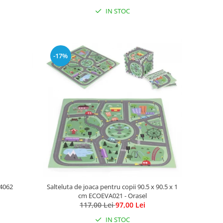
IN STOC
-17%
C4062
Salteluta de joaca pentru copii 90.5 x 90.5 x 1
cm ECOEVA021 - Orasel
117,00 Lei
97,00 Lei
IN STOC