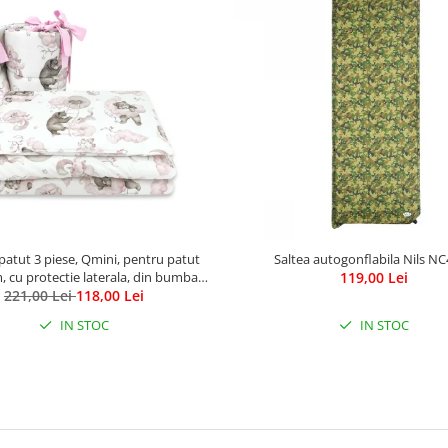
 patut 3 piese, Qmini, pentru patut
Saltea autogonflabila Nils N
 cu protectie laterala, din bumbac,
119,00 Lei
eddy Bear and Friends Pink
221,00 Lei
118,00 Lei
IN STOC
IN STOC