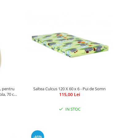
Saltea Culcus 120 X 60 x 6 - Pui de Somn
, pentru
115,00 Lei
bla, 70 cm,
IN STOC
-46%