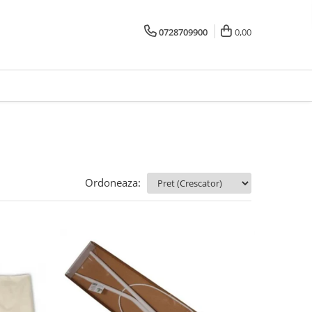
0728709900
0,00
Ordoneaza: