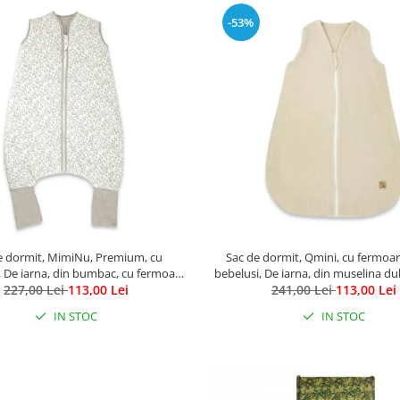
-53%
e dormit, MimiNu, Premium, cu
Sac de dormit, Qmini, cu fermoar
, De iarna, din bumbac, cu fermoar,
bebelusi, De iarna, din muselina du
227,00 Lei
103 cm, M, Meadow
113,00 Lei
241,00 Lei
Material, Warm Beige
113,00 Lei
IN STOC
IN STOC