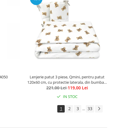
C4050
Lenjerie patut 3 piese, Qmini, pentru patut
120x60 cm, cu protectie laterala, din bumbac,
221,00 Lei
Teddy Toys
119,00 Lei
IN STOC
1
2
3
33
...