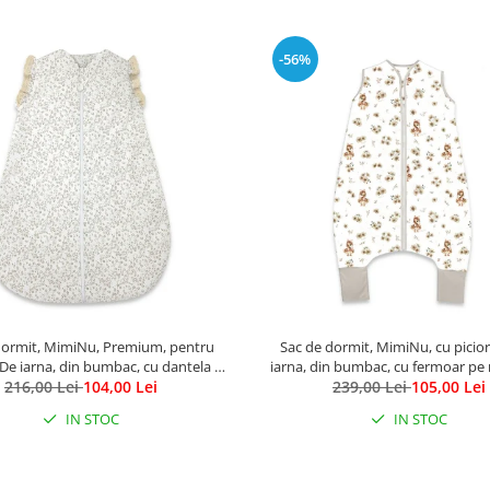
-56%
dormit, MimiNu, Premium, pentru
Sac de dormit, MimiNu, cu picio
 De iarna, din bumbac, cu dantela si
iarna, din bumbac, cu fermoar pe m
lan, 70 cm, 2.5 Tog, Meadow
216,00 Lei
104,00 Lei
cm, 3 luni - 2.5 ani, 2.5 Tog, Duckl
239,00 Lei
105,00 Lei
IN STOC
IN STOC