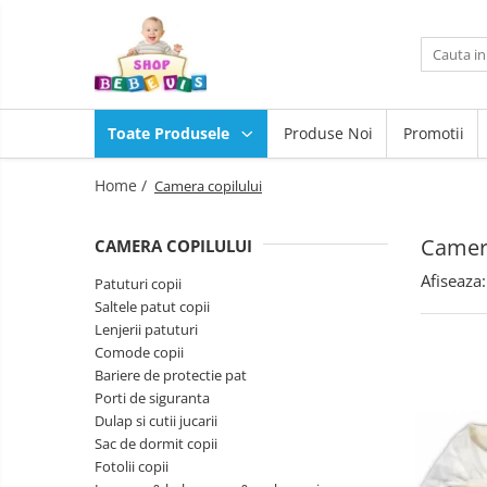
Toate Produsele
Carucioare copii
Toate Produsele
Produse Noi
Promotii
Carucioare copii sport
Scaune
auto
Carucioare copii 2in1
Home /
Camera copilului
copii
Camera
Carucioare copii 3in1
copilului
Camera
CAMERA COPILULUI
Scaun
Carucioare gemeni
masa
Afiseaza:
Accesorii carucioare copii
Patuturi copii
copii
La
Saltele patut copii
Genti mamici
plimbare
Lenjerii patuturi
Huse ploaie si antiinsecte
Baita,
Comode copii
Igiena,
Saci si invelitoare
Bariere de protectie pat
Siguranta
Joaca
Porti de siguranta
Adaptoare
si
Dulap si cutii jucarii
Umbrele carucioare
sport
Sac de dormit copii
Jucarii
Accesorii diverse carucioare
exterior
Fotolii copii
pentru