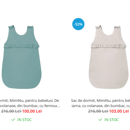
-52%
ormit, MimiNu, pentru bebelusi, De
Sac de dormit, MimiNu, pentru beb
u volanase, din bumbac, cu fermoar
iarna, cu volanase, din bumbac, c
u capse pe umar, 70 cm, 0 - 6 luni, 2.5
216,00 Lei
100,00 Lei
lateral, cu capse pe umar, 70 cm, 0 - 
216,00 Lei
103,00 Lei
, Colectia Royal, Nepal Green
Tog, Colectia Royal, Beig
IN STOC
IN STOC