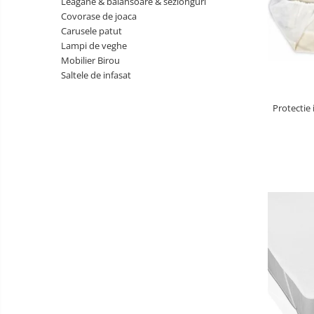
Leagane & balansoare & sezlonguri
copii
Landouri pentru bebelusi
Covorase de joaca
Patuturi copii
Carusele patut
Patuturi lemn pana la 120 x 60 cm
Lampi de veghe
Mobilier Birou
Patuturi lemn 140 x 70 cm
Saltele de infasat
Patuturi lemn 160 x 80 cm
Pat tineret
Protectie
Patuturi pliabile si tarcuri de joaca
Saltele patut copii
Saltele mici
Saltele de la 120 x 60 cm
Saltele de la 140 x 70 cm
Saltele 127 x 63 cm
Saltele de la 160 x 80 cm
Lenjerii patuturi
Lenjerii patut 120 x 60 cm
Lenjerii patut 140 x 70 cm
Lenjerie patuturi tineret