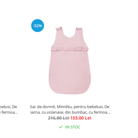
-52%
elusi, De
Sac de dormit, MimiNu, pentru bebelusi, De
u fermoar
iarna, cu volanase, din bumbac, cu fermoar
6 luni, 2.5
lateral, cu capse pe umar, 70 cm, 0 - 6 luni, 2.5
216,00 Lei
103,00 Lei
e
Tog, Colectia Royal, Powder Pink
IN STOC