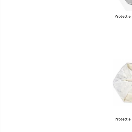
Baldachin patut
Paturici copii
Protectie
Perne copii si mamici
Protectii saltea
Comode copii
Bariere de protectie pat
Porti de siguranta
Dulap si cutii jucarii
Sac de dormit copii
Fotolii copii
Leagane & balansoare & sezlonguri
Covorase de joaca
Carusele patut
Protectie
Lampi de veghe
Mobilier Birou