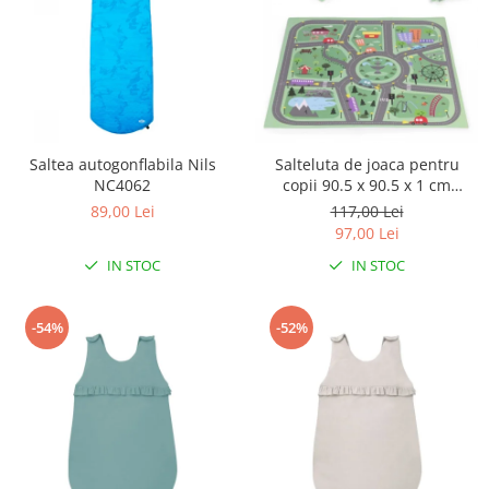
Triciclete copii si adulti
Trotinete copii si adulti
Biciclete fara pedale
Masinute fara pedale
Karturi si masinute cu pedale
Saltea autogonflabila Nils
Salteluta de joaca pentru
Role copii si adulti
NC4062
copii 90.5 x 90.5 x 1 cm
ECOEVA021 - Orasel
89,00 Lei
117,00 Lei
Masinute si motociclete electrice
97,00 Lei
Marsupii
IN STOC
IN STOC
Premergatoare
Skateboard
-54%
-52%
Scaune de biciclete copii
Baita, Igiena, Siguranta
Baie
Lenjerie mamici
Olite