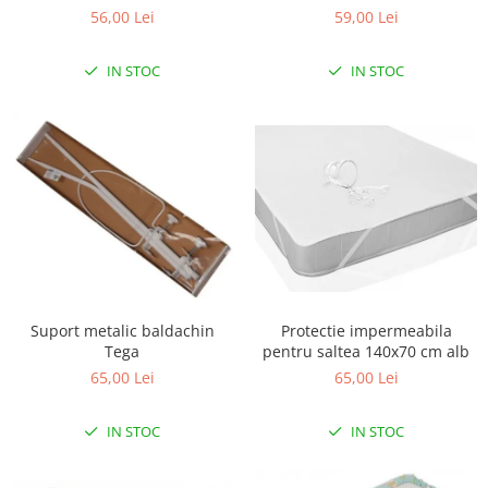
56,00 Lei
59,00 Lei
Scaune auto copii
Camera copilului
IN STOC
IN STOC
Patuturi copii
Patuturi lemn pana la 120 x 60 cm
Patuturi lemn 140 x 70 cm
Patuturi lemn 160 x 80 cm
Pat tineret
Patuturi pliabile si tarcuri de joaca
Saltele patut copii
Saltele mici
Saltele de la 120 x 60 cm
Suport metalic baldachin
Protectie impermeabila
Saltele de la 140 x 70 cm
Tega
pentru saltea 140x70 cm alb
Saltele 127 x 63 cm
65,00 Lei
65,00 Lei
Saltele de la 160 x 80 cm
IN STOC
IN STOC
Lenjerii patuturi
Lenjerii patut 120 x 60 cm