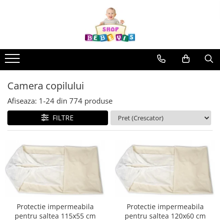
Toate Produsele
Carucioare copii
Carucioare copii sport
Carucioare copii 2in1
Camera copilului
Carucioare copii 3in1
Afiseaza:
1-
24
din
774
produse
Carucioare gemeni
FILTRE
Accesorii carucioare copii
Genti mamici
Huse ploaie si antiinsecte
Saci si invelitoare
Adaptoare
Umbrele carucioare
Accesorii diverse carucioare
Protectie impermeabila
Protectie impermeabila
pentru saltea 115x55 cm
pentru saltea 120x60 cm
Landouri pentru bebelusi