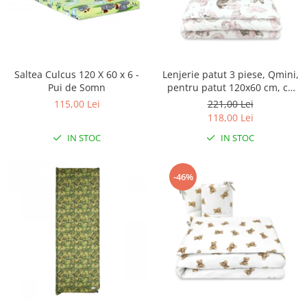
Saltea Culcus 120 X 60 x 6 -
Lenjerie patut 3 piese, Qmini,
Pui de Somn
pentru patut 120x60 cm, cu
protectie laterala, din
115,00 Lei
221,00 Lei
bumbac, Teddy Bear and
118,00 Lei
Friends Pink
IN STOC
IN STOC
-46%