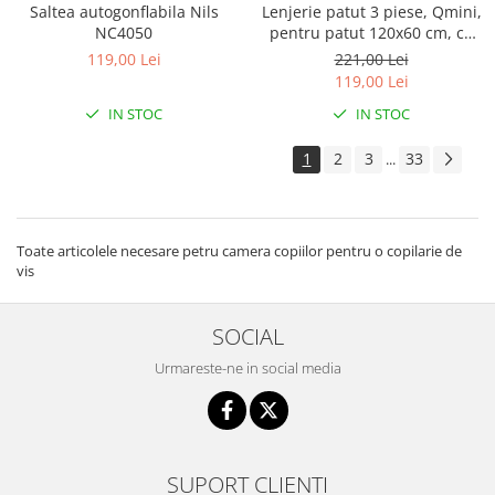
Saltea autogonflabila Nils
Lenjerie patut 3 piese, Qmini,
NC4050
pentru patut 120x60 cm, cu
protectie laterala, din
119,00 Lei
221,00 Lei
bumbac, Teddy Toys
119,00 Lei
IN STOC
IN STOC
1
2
3
33
...
Toate articolele necesare petru camera copiilor pentru o copilarie de
vis
SOCIAL
Urmareste-ne in social media
SUPORT CLIENTI