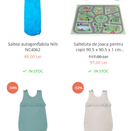
Triciclete copii si adulti
Trotinete copii si adulti
Biciclete fara pedale
Masinute fara pedale
Karturi si masinute cu pedale
Saltea autogonflabila Nils
Salteluta de joaca pentru
Role copii si adulti
NC4062
copii 90.5 x 90.5 x 1 cm
ECOEVA021 - Orasel
89,00 Lei
117,00 Lei
Masinute si motociclete electrice
97,00 Lei
Marsupii
IN STOC
IN STOC
Premergatoare
Skateboard
-54%
-52%
Scaune de biciclete copii
Baita, Igiena, Siguranta
Baie
Lenjerie mamici
Olite