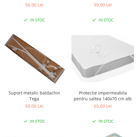
56,00 Lei
59,00 Lei
Scaune auto copii
Camera copilului
IN STOC
IN STOC
Patuturi copii
Patuturi lemn pana la 120 x 60 cm
Patuturi lemn 140 x 70 cm
Patuturi lemn 160 x 80 cm
Pat tineret
Patuturi pliabile si tarcuri de joaca
Saltele patut copii
Saltele mici
Saltele de la 120 x 60 cm
Suport metalic baldachin
Protectie impermeabila
Saltele de la 140 x 70 cm
Tega
pentru saltea 140x70 cm alb
Saltele 127 x 63 cm
65,00 Lei
65,00 Lei
Saltele de la 160 x 80 cm
IN STOC
IN STOC
Lenjerii patuturi
Lenjerii patut 120 x 60 cm