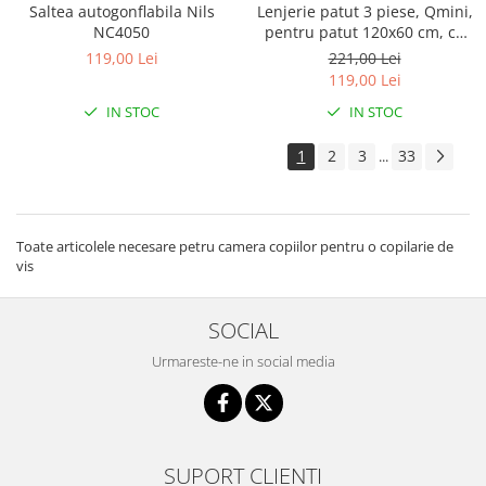
Saltea autogonflabila Nils
Lenjerie patut 3 piese, Qmini,
NC4050
pentru patut 120x60 cm, cu
protectie laterala, din
119,00 Lei
221,00 Lei
bumbac, Teddy Toys
119,00 Lei
IN STOC
IN STOC
1
2
3
33
...
Toate articolele necesare petru camera copiilor pentru o copilarie de
vis
SOCIAL
Urmareste-ne in social media
SUPORT CLIENTI