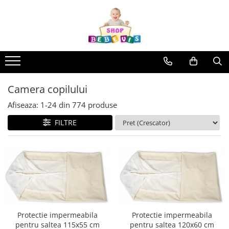
Toate Produsele
Carucioare copii
Carucioare copii sport
Carucioare copii 2in1
Camera copilului
Carucioare copii 3in1
Afiseaza:
1-
24
din
774
produse
Carucioare gemeni
FILTRE
Accesorii carucioare copii
Genti mamici
Huse ploaie si antiinsecte
Saci si invelitoare
Adaptoare
Umbrele carucioare
Accesorii diverse carucioare
Protectie impermeabila
Protectie impermeabila
pentru saltea 115x55 cm
pentru saltea 120x60 cm
Landouri pentru bebelusi