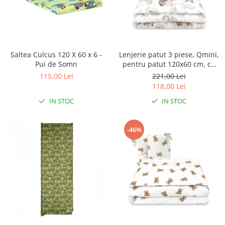
Saltea Culcus 120 X 60 x 6 -
Lenjerie patut 3 piese, Qmini,
Pui de Somn
pentru patut 120x60 cm, cu
protectie laterala, din
115,00 Lei
221,00 Lei
bumbac, Teddy Bear and
118,00 Lei
Friends Pink
IN STOC
IN STOC
-46%